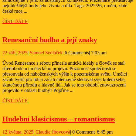
samozřejmě v jeho samostatných komiksech. Prezentace představuje
nejdůležitější body jeho života a díla. Tags: 2025/26, umění, zlaté
české ruce ...
ČÍST
ČÍST DÁLE
DÁLE
Renesanční
Renesanční hudba a její znaky
hudba
22
Samuel
22 září, 2025
|
Samuel Sedláček
|
6 Comments
|
7:03 am
a
září,
Sedláček
její
Úvod Renesance s sebou přinesla antické ideály a člověk se stal
2025
středobodem uměleckého projevu. Pozornost společnosti se
znaky
přesouvala od náboženských výšin k pozemskému světu. Umělci
začali tvořit pro lidi a začali intenzivně sledovat svět kolem sebe,
skutečnou přírodu a hlavně lidi. Jak se toto období znovuzrození
projevilo v oblasti hudby? Pojďme ...
ČÍST
ČÍST DÁLE
DÁLE
Hudeb
Hudební klasicismus – romantismus
klasic
12
Claudie
12 května, 2025
|
Claudie Jírovcová
|
0 Comment
|
6:45 pm
–