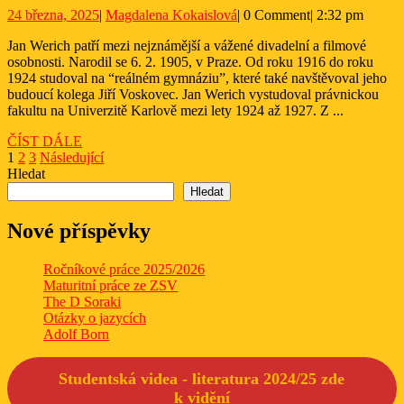
Werich
24
Magdalena
24 března, 2025
|
Magdalena Kokaislová
|
0 Comment
|
2:32 pm
a
března,
Kokaislová
Fimfárum
Jan Werich patří mezi nejznámější a vážené divadelní a filmové
2025
osobnosti. Narodil se 6. 2. 1905, v Praze. Od roku 1916 do roku
1924 studoval na “reálném gymnáziu”, které také navštěvoval jeho
budoucí kolega Jiří Voskovec. Jan Werich vystudoval právnickou
fakultu na Univerzitě Karlově mezi lety 1924 až 1927. Z ...
ČÍST
ČÍST DÁLE
Stránkování
DÁLE
1
2
3
Následující
Hledat
příspěvků
Hledat
Nové příspěvky
Ročníkové práce 2025/2026
Maturitní práce ze ZSV
The D Soraki
Otázky o jazycích
Adolf Born
Studentská videa - literatura 2024/25 zde
k
vidění