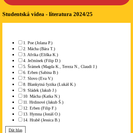
Studentská videa - literatura 2024/25
Které studentské video se Vám líbí? Lze označit libovolný počet.
1. Poe (Jolana P.)
2. Mácha (Bára T.)
3. Afrika (Eliška K.)
4. Ječmínek (Filip D.)
5. Šrámek (Magda K., Tereza N., Claudi J.)
6. Erben (Sabina B.)
7. Slovo (Eva V.)
8. Blankytná fyzika (Lukáš K.)
9. Sládek (Jakub J.)
10. Mácha (Katka N.)
11. Hrdinové (Jakub Š.)
12. Erben (Filip F.)
13. Hymna (Jonáš O.)
14. Hrabě (Jessica B.)
Dát hlas