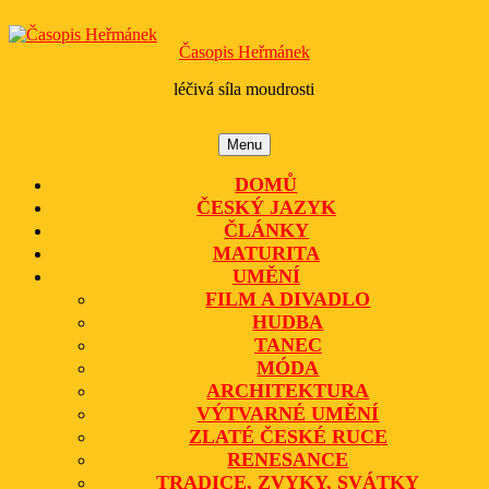
Skip
to
Časopis Heřmánek
content
léčivá síla moudrosti
Menu
Menu
DOMŮ
ČESKÝ JAZYK
ČLÁNKY
MATURITA
UMĚNÍ
FILM A DIVADLO
HUDBA
TANEC
MÓDA
ARCHITEKTURA
VÝTVARNÉ UMĚNÍ
ZLATÉ ČESKÉ RUCE
RENESANCE
TRADICE, ZVYKY, SVÁTKY