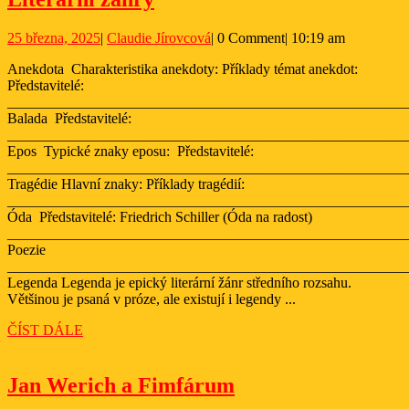
žánry
25
Claudie
25 března, 2025
|
Claudie Jírovcová
|
0 Comment
|
10:19 am
března,
Jírovcová
Anekdota Charakteristika anekdoty: Příklady témat anekdot:
2025
Představitelé:
_______________________________________________________
Balada Představitelé:
_______________________________________________________
Epos Typické znaky eposu: Představitelé:
_______________________________________________________
Tragédie Hlavní znaky: Příklady tragédií:
_______________________________________________________
Óda Představitelé: Friedrich Schiller (Óda na radost)
_______________________________________________________
Poezie
_______________________________________________________
Legenda Legenda je epický literární žánr středního rozsahu.
Většinou je psaná v próze, ale existují i legendy ...
ČÍST
ČÍST DÁLE
DÁLE
Jan
Jan Werich a Fimfárum