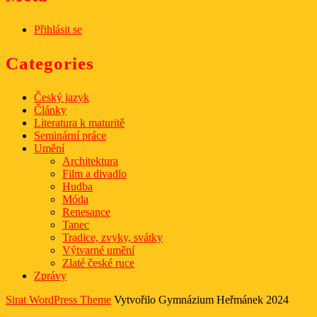
Přihlásit se
Categories
Český jazyk
Články
Literatura k maturitě
Seminární práce
Umění
Architektura
Film a divadlo
Hudba
Móda
Renesance
Tanec
Tradice, zvyky, svátky
Výtvarné umění
Zlaté české ruce
Zprávy
Sirat WordPress Theme
Vytvořilo Gymnázium Heřmánek 2024