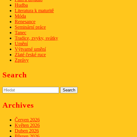
Hudba
Literatura k maturitě
Móda
Renesance
Seminární práce
Tanec
Tradice, zvyky, svátky
Umění
Výtvarné umění
Zlaté české ruce
Zprávy
Search
Search
for:
Archives
Červen 2026
Květen 2026
Duben 2026
Březen 2026