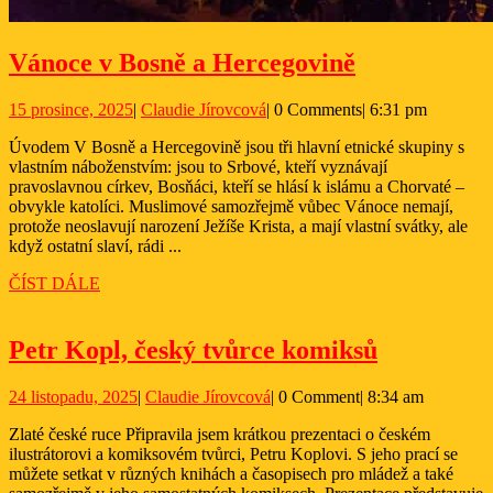
Vánoce
Vánoce v Bosně a Hercegovině
v
15
Claudie
15 prosince, 2025
|
Claudie Jírovcová
|
0 Comments
|
6:31 pm
Bosně
prosince,
Jírovcová
a
Úvodem V Bosně a Hercegovině jsou tři hlavní etnické skupiny s
2025
vlastním náboženstvím: jsou to Srbové, kteří vyznávají
Hercegovin
pravoslavnou církev, Bosňáci, kteří se hlásí k islámu a Chorvaté –
obvykle katolíci. Muslimové samozřejmě vůbec Vánoce nemají,
protože neoslavují narození Ježíše Krista, a mají vlastní svátky, ale
když ostatní slaví, rádi ...
ČÍST
ČÍST DÁLE
DÁLE
Petr
Petr Kopl, český tvůrce komiksů
Kopl,
24
Claudie
24 listopadu, 2025
|
Claudie Jírovcová
|
0 Comment
|
8:34 am
český
listopadu,
Jírovcová
tvůrce
Zlaté české ruce Připravila jsem krátkou prezentaci o českém
2025
ilustrátorovi a komiksovém tvůrci, Petru Koplovi. S jeho prací se
komiksů
můžete setkat v různých knihách a časopisech pro mládež a také