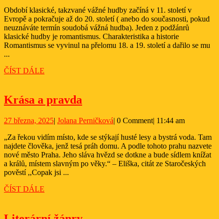
května,
Jírovcová
roman
Období klasické, takzvané vážné hudby začíná v 11. století v
2025
Evropě a pokračuje až do 20. století ( anebo do současnosti, pokud
neuznáváte termín soudobá vážná hudba). Jeden z podžánrů
klasické hudby je romantismus. Charakteristika a historie
Romantismus se vyvinul na přelomu 18. a 19. století a dařilo se mu
...
ČÍST
ČÍST DÁLE
DÁLE
Krása
Krása a pravda
a
27
Jolana
27 března, 2025
|
Jolana Perničková
|
0 Comment
|
11:44 am
pravda
března,
Perničková
„Za řekou vidím místo, kde se stýkají husté lesy a bystrá voda. Tam
2025
najdete člověka, jenž tesá práh domu. A podle tohoto prahu nazvete
nové město Praha. Jeho sláva hvězd se dotkne a bude sídlem knížat
a králů, místem slavným po věky.“ – Eliška, citát ze Staročeských
pověstí ,,Copak jsi ...
ČÍST
ČÍST DÁLE
DÁLE
Literární
Literární žánry