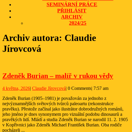
SEMINÁRNÍ PRÁCE
PŘIHLÁSIT
ARCHIV
2024/25
CLOSE
Archiv autora:
Claudie
BUTTON
Jírovcová
Zdeně
Zdeněk Burian – malíř v rukou vědy
Buria
4
Claudie
4 května, 2026
|
Claudie Jírovcová
|
0 Comments
|
7:57 am
–
května,
Jírovcová
malíř
Zdeněk Burian (1905–1981) je považován za jednoho z
2026
nejvýznamnějších světových tvůrců paleoartu (rekonstrukce
v
pravěku). Přestože začínal jako ilustrátor dobrodružných románů,
rukou
jeho jméno je dnes synonymem pro vizuální podobu dinosaurů a
pravěkých lidí. Mládí a studia Zdeněk Burian se narodil 11. 2. 1905
vědy
v Kopřivnici jako Zdeněk Michael František Burian. Oba rodiče
pocházeli ...