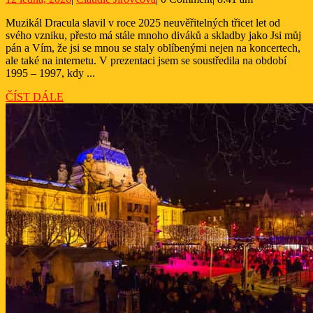
muziká
ledna,
Jírovcová
Dracul
Muzikál Dracula slavil v roce 2025 neuvěřitelných třicet let od
2026
svého vzniku, přesto má stále mnoho diváků a skladby jako Jsi můj
pán a Vím, že jsi se mnou se staly oblíbenými nejen na koncertech,
ale také na internetu. V prezentaci jsem se soustředila na období
1995 – 1997, kdy ...
ČÍST
ČÍST DÁLE
DÁLE