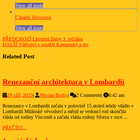
View all posts
Claudie Jírovcová
View all posts
Navigace
Previous
PŘEDCHOZÍ
Literární žánry 3. ročníku
Next
post:
DALŠÍ
Vítězství v soutěži Komenský a my
pro
post:
příspěvek
Related Post
Rene
Renezanční architektura v Lombardii
arch
29
Nicolas
29 září, 2025
|
Nicolas Berky
|
2 Comments
|
6:42 am
v
září,
Berky
Lomb
Renezance v Lombardii začala v polovině 15.století tehdy vládlo v
2025
Lombardii Milánské vévodství a měnil se vedoucí rod skončila
vláda od rodiny Viscondi a začala vláda rodiny Sforza v roce ...
PŘEČÍST...
PŘEČÍST...