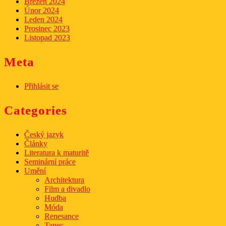
Březen 2024
Únor 2024
Leden 2024
Prosinec 2023
Listopad 2023
Meta
Přihlásit se
Categories
Český jazyk
Články
Literatura k maturitě
Seminární práce
Umění
Architektura
Film a divadlo
Hudba
Móda
Renesance
Tanec