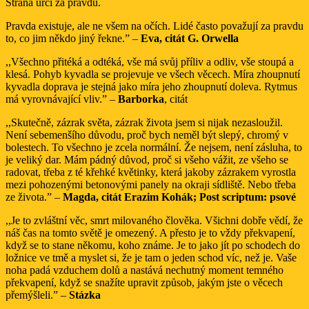
Strana určí za pravdu.
Pravda existuje, ale ne všem na očích. Lidé často považují za pravdu
to, co jim někdo jiný řekne.” –
Eva, citát G. Orwella
,,Všechno přitéká a odtéká, vše má svůj příliv a odliv, vše stoupá a
klesá. Pohyb kyvadla se projevuje ve všech věcech. Míra zhoupnutí
kyvadla doprava je stejná jako míra jeho zhoupnutí doleva. Rytmus
má vyrovnávající vliv.” –
Barborka
, citát
,,Skutečně, zázrak světa, zázrak života jsem si nijak nezasloužil.
Není sebemenšího důvodu, proč bych neměl být slepý, chromý v
bolestech. To všechno je zcela normální. Že nejsem, není zásluha, to
je veliký dar. Mám pádný důvod, proč si všeho vážit, ze všeho se
radovat, třeba z té křehké květinky, která jakoby zázrakem vyrostla
mezi pohozenými betonovými panely na okraji sídliště. Nebo třeba
ze života.” –
Magda, citát Erazim Kohák; Post scriptum: psové
,,Je to zvláštní věc, smrt milovaného člověka. Všichni dobře vědí, že
náš čas na tomto světě je omezený. A přesto je to vždy překvapení,
když se to stane někomu, koho známe. Je to jako jít po schodech do
ložnice ve tmě a myslet si, že je tam o jeden schod víc, než je. Vaše
noha padá vzduchem dolů a nastává nechutný moment temného
překvapení, když se snažíte upravit způsob, jakým jste o věcech
přemýšleli.” –
Stázka