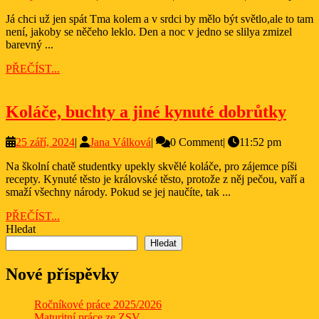
prosince,
Válková
Já chci už jen spát Tma kolem a v srdci by mělo být světlo,ale to tam
2025
není, jakoby se něčeho leklo. Den a noc v jedno se slilya zmizel
barevný ...
PŘEČÍST...
PŘEČÍST...
Kolá
Koláče, buchty a jiné kynuté dobrůtky
buch
25
Jana
25 září, 2024
|
Jana Válková
|
0 Comment
|
11:52 pm
a
září,
Válková
jiné
Na školní chatě studentky upekly skvělé koláče, pro zájemce píši
2024
recepty. Kynuté těsto je královské těsto, protože z něj pečou, vaří a
kynu
smaží všechny národy. Pokud se jej naučíte, tak ...
dob
PŘEČÍST...
PŘEČÍST...
Hledat
Hledat
Nové příspěvky
Ročníkové práce 2025/2026
Maturitní práce ze ZSV