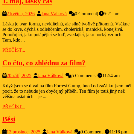
1.
1. máj, lásky čas
máj,
2
Jana
2 května, 2026
|
Jana Válková
|
0 Comment
|
5:21 pm
lásky
května,
Válková
čas
Láska je tvar, forma, neviditelná, ale silně tvořivě přítomná. Vsákne
2026
se do krve, dýchá s odlehčením, cholerická, manická, konejšivá.
Ponořující, jako potápějící se loď, zvedající, jako horký vzduch.
Tam, kde ...
PŘEČÍST...
PŘEČÍST...
Co
Co čtu, co zhlédnu za film?
čtu,
20
Jana
20 září, 2025
|
Jana Válková
|
5 Comments
|
11:54 am
co
září,
Válková
zhlédnu
Když jsem se díval na film Forrest Gump, hned od začátku jsem měl
2025
pocit, že to nebude jen obyčejný příběh. Ten film je totiž jiný než
za
většina ostatních – je ...
film?
PŘEČÍST...
PŘEČÍST...
Běsi
Běsi
12
Jana
12 prosince, 2025
|
Jana Válková
|
0 Comment
|
11:16 pm