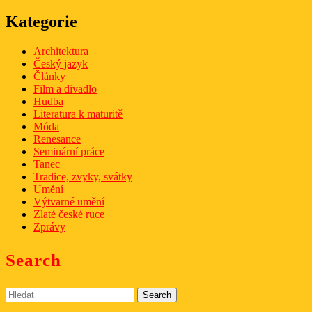
Kategorie
Architektura
Český jazyk
Články
Film a divadlo
Hudba
Literatura k maturitě
Móda
Renesance
Seminární práce
Tanec
Tradice, zvyky, svátky
Umění
Výtvarné umění
Zlaté české ruce
Zprávy
Search
Search
for: