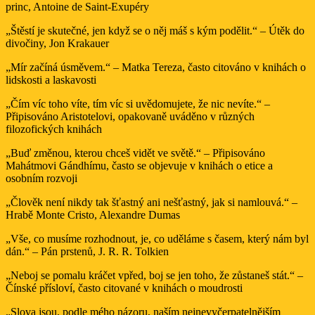
princ, Antoine de Saint-Exupéry
„Štěstí je skutečné, jen když se o něj máš s kým podělit.“ – Útěk do
divočiny, Jon Krakauer
„Mír začíná úsměvem.“ – Matka Tereza, často citováno v knihách o
lidskosti a laskavosti
„Čím víc toho víte, tím víc si uvědomujete, že nic nevíte.“ –
Připisováno Aristotelovi, opakovaně uváděno v různých
filozofických knihách
„Buď změnou, kterou chceš vidět ve světě.“ – Připisováno
Mahátmovi Gándhímu, často se objevuje v knihách o etice a
osobním rozvoji
„Člověk není nikdy tak šťastný ani nešťastný, jak si namlouvá.“ –
Hrabě Monte Cristo, Alexandre Dumas
„Vše, co musíme rozhodnout, je, co uděláme s časem, který nám byl
dán.“ – Pán prstenů, J. R. R. Tolkien
„Neboj se pomalu kráčet vpřed, boj se jen toho, že zůstaneš stát.“ –
Čínské přísloví, často citované v knihách o moudrosti
„Slova jsou, podle mého názoru, naším nejnevyčerpatelnějším