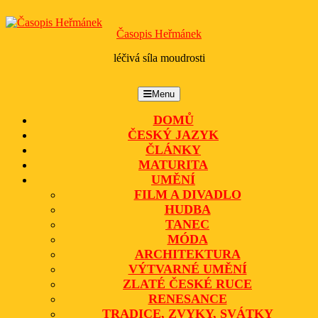
Skip
to
Časopis Heřmánek
content
léčivá síla moudrosti
Menu
Menu
DOMŮ
ČESKÝ JAZYK
ČLÁNKY
MATURITA
UMĚNÍ
FILM A DIVADLO
HUDBA
TANEC
MÓDA
ARCHITEKTURA
VÝTVARNÉ UMĚNÍ
ZLATÉ ČESKÉ RUCE
RENESANCE
TRADICE, ZVYKY, SVÁTKY