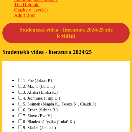
The D Soraki
Otázky o jazycích
Adolf Born
Studentská videa - literatura 2024/25 zde
k
vidění
Studentská videa - literatura 2024/25
Které studentské video se Vám líbí? Lze označit libovolný počet.
1. Poe (Jolana P.)
2. Mácha (Bára T.)
3. Afrika (Eliška K.)
4. Ječmínek (Filip D.)
5. Šrámek (Magda K., Tereza N., Claudi J.)
6. Erben (Sabina B.)
7. Slovo (Eva V.)
8. Blankytná fyzika (Lukáš K.)
9. Sládek (Jakub J.)