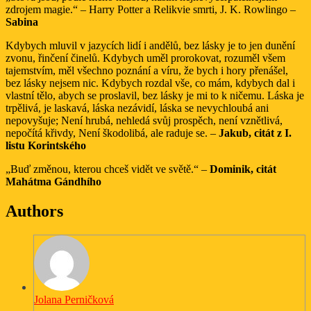
zdrojem magie.“ – Harry Potter a Relikvie smrti, J. K. Rowlingo –
Sabina
Kdybych mluvil v jazycích lidí i andělů, bez lásky je to jen dunění
zvonu, řinčení činelů. Kdybych uměl prorokovat, rozuměl všem
tajemstvím, měl všechno poznání a víru, že bych i hory přenášel,
bez lásky nejsem nic. Kdybych rozdal vše, co mám, kdybych dal i
vlastní tělo, abych se proslavil, bez lásky je mi to k ničemu. Láska je
trpělivá, je laskavá, láska nezávidí, láska se nevychloubá ani
nepovyšuje; Není hrubá, nehledá svůj prospěch, není vznětlivá,
nepočítá křivdy, Není škodolibá, ale raduje se. –
Jakub, citát z I.
listu Korintského
„Buď změnou, kterou chceš vidět ve světě.“ –
Dominik, citát
Mahátma Gándhího
Authors
Jolana Perničková