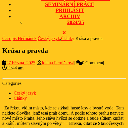
SEMINÁRNÍ PRÁCE
PŘIHLÁSIT
ARCHIV
2024/25
CLOSE
BUTTON
Časopis Heřmánek
Český jazyk
,
Články
Krása a pravda
Krása a pravda
27
Jolana
27 března, 2025
|
Jolana Perničková
|
0 Comment
|
března,
Perničková
11:44 am
2025
Categories:
Český jazyk
Články
„Za řekou vidím místo, kde se stýkají husté lesy a bystrá voda. Tam
najdete člověka, jenž tesá práh domu. A podle tohoto prahu nazvete
nové město Praha. Jeho sláva hvězd se dotkne a bude sídlem knížat
a králů, místem slavným po věky.“ –
Eliška, citát ze Staročeských