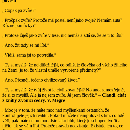
pověstí
,,Copak jsi zvíře?”
,,Pročpak zvíře? Protože má postel není jako tvoje? Nemám auta?
Různé pomůcky?”
,,Protože žiješ jako zvíře v lese, nic nemáš a zdá se, že se ti to líbí.”
,,Ano, žít tady se mi líbí.”
,,Vidíš, sama jsi to potvrdila.”
,,Ty si myslíš, že nejdůležitější, co odlišuje člověka od všeho žijícího
na Zemi, je to, že vlastní uměle vytvořené předměty?”
,,Ano. Přesněji řečeno civilizovaný život.”
,,Ty si myslíš, že tvůj život je civilizovanější? No ano, samozřejmě,
že si to myslíš. Ale já nejsem zvíře. Já jsem člověk.” –
Claudi, citát
z knihy Zvonící cedry, V. Megre
,,Moc je v tom, že máte moc nad myšlenkami ostatních, že
kontrolujete jejich realitu. Pokud můžete manipulovat s tím, co lidé
věří, pak máte celou moc. Jste jako bůh, který je schopen tvořit a
ničit, jak se vám líbí. Protože pravda neexistuje. Existuje jen to, co