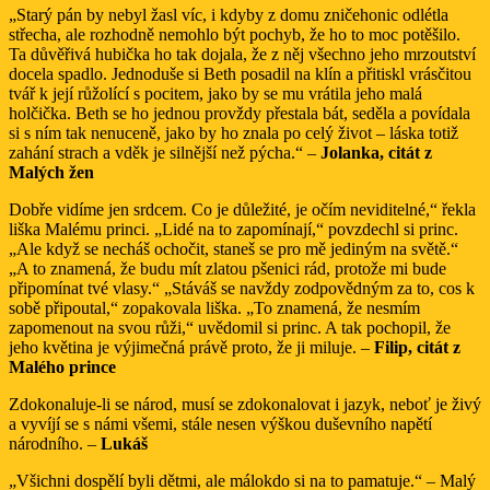
„Starý pán by nebyl žasl víc, i kdyby z domu zničehonic odlétla
střecha, ale rozhodně nemohlo být pochyb, že ho to moc potěšilo.
Ta důvěřivá hubička ho tak dojala, že z něj všechno jeho mrzoutství
docela spadlo. Jednoduše si Beth posadil na klín a přitiskl vrásčitou
tvář k její růžolící s pocitem, jako by se mu vrátila jeho malá
holčička. Beth se ho jednou provždy přestala bát, seděla a povídala
si s ním tak nenuceně, jako by ho znala po celý život – láska totiž
zahání strach a vděk je silnější než pýcha.“ –
Jolanka, citát z
Malých žen
Dobře vidíme jen srdcem. Co je důležité, je očím neviditelné,“ řekla
liška Malému princi. „Lidé na to zapomínají,“ povzdechl si princ.
„Ale když se necháš ochočit, staneš se pro mě jediným na světě.“
„A to znamená, že budu mít zlatou pšenici rád, protože mi bude
připomínat tvé vlasy.“ „Stáváš se navždy zodpovědným za to, cos k
sobě připoutal,“ zopakovala liška. „To znamená, že nesmím
zapomenout na svou růži,“ uvědomil si princ. A tak pochopil, že
jeho květina je výjimečná právě proto, že ji miluje. –
Filip, citát z
Malého prince
Zdokonaluje-li se národ, musí se zdokonalovat i jazyk, neboť je živý
a vyvíjí se s námi všemi, stále nesen výškou duševního napětí
národního. –
Lukáš
„Všichni dospělí byli dětmi, ale málokdo si na to pamatuje.“ – Malý