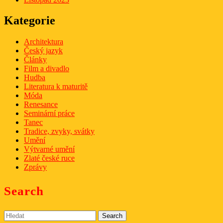
Kategorie
Architektura
Český jazyk
Články
Film a divadlo
Hudba
Literatura k maturitě
Móda
Renesance
Seminární práce
Tanec
Tradice, zvyky, svátky
Umění
Výtvarné umění
Zlaté české ruce
Zprávy
Search
Search