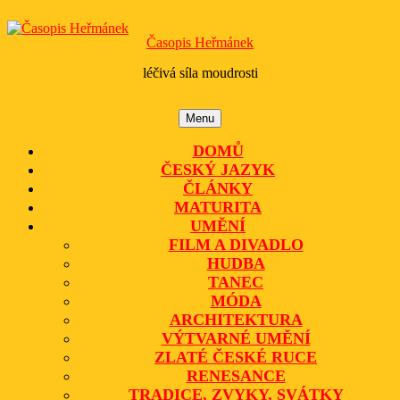
Skip
to
Časopis Heřmánek
content
léčivá síla moudrosti
Menu
Menu
DOMŮ
ČESKÝ JAZYK
ČLÁNKY
MATURITA
UMĚNÍ
FILM A DIVADLO
HUDBA
TANEC
MÓDA
ARCHITEKTURA
VÝTVARNÉ UMĚNÍ
ZLATÉ ČESKÉ RUCE
RENESANCE
TRADICE, ZVYKY, SVÁTKY