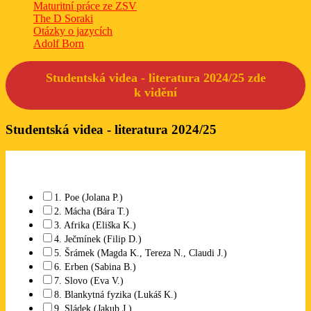
Maturitní práce ze ZSV
The D Soraki
Otázky o jazycích
Adolf Born
Studentská videa - literatura 2024/25 zde
k
vidění
Studentská videa - literatura 2024/25
Které studentské video se Vám líbí? Lze označit libovolný počet.
1. Poe (Jolana P.)
2. Mácha (Bára T.)
3. Afrika (Eliška K.)
4. Ječmínek (Filip D.)
5. Šrámek (Magda K., Tereza N., Claudi J.)
6. Erben (Sabina B.)
7. Slovo (Eva V.)
8. Blankytná fyzika (Lukáš K.)
9. Sládek (Jakub J.)