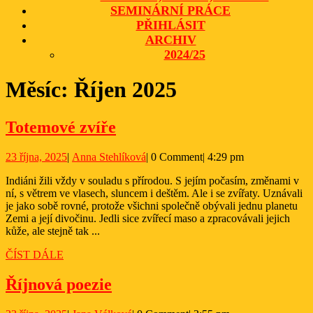
SEMINÁRNÍ PRÁCE
PŘIHLÁSIT
ARCHIV
2024/25
CLOSE
Měsíc:
Říjen 2025
BUTTON
Totemové
Totemové zvíře
zvíře
23
Anna
23 října, 2025
|
Anna Stehlíková
|
0 Comment
|
4:29 pm
října,
Stehlíková
Indiáni žili vždy v souladu s přírodou. S jejím počasím, změnami v
2025
ní, s větrem ve vlasech, sluncem i deštěm. Ale i se zvířaty. Uznávali
je jako sobě rovné, protože všichni společně obývali jednu planetu
Zemi a její divočinu. Jedli sice zvířecí maso a zpracovávali jejich
kůže, ale stejně tak ...
ČÍST
ČÍST DÁLE
DÁLE
Říjnová
Říjnová poezie
poezie