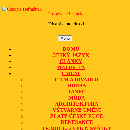
Skip
to
Časopis Heřmánek
content
léčivá síla moudrosti
Menu
Menu
DOMŮ
ČESKÝ JAZYK
ČLÁNKY
MATURITA
UMĚNÍ
FILM A DIVADLO
HUDBA
TANEC
MÓDA
ARCHITEKTURA
VÝTVARNÉ UMĚNÍ
ZLATÉ ČESKÉ RUCE
RENESANCE
TRADICE, ZVYKY, SVÁTKY