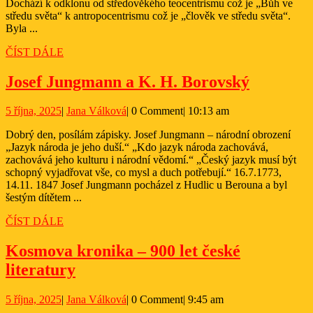
Dochází k odklonu od středověkého teocentrismu což je „Bůh ve
středu světa“ k antropocentrismu což je „člověk ve středu světa“.
Byla ...
ČÍST
ČÍST DÁLE
DÁLE
Josef
Josef Jungmann a K. H. Borovský
Jungma
5
Jana
5 října, 2025
|
Jana Válková
|
0 Comment
|
10:13 am
a
října,
Válková
K.
Dobrý den, posílám zápisky. Josef Jungmann – národní obrození
2025
„Jazyk národa je jeho duší.“ „Kdo jazyk národa zachovává,
H.
zachovává jeho kulturu i národní vědomí.“ „Český jazyk musí být
Borovsk
schopný vyjadřovat vše, co mysl a duch potřebují.“ 16.7.1773,
14.11. 1847 Josef Jungmann pocházel z Hudlic u Berouna a byl
šestým dítětem ...
ČÍST
ČÍST DÁLE
DÁLE
Kosmova kronika – 900 let české
Kosmova
literatury
kronika
5
Jana
5 října, 2025
|
Jana Válková
|
0 Comment
|
9:45 am
–
října,
Válková