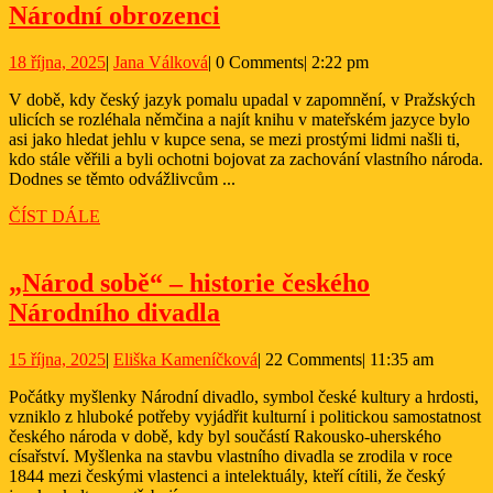
Národní
Národní obrozenci
obrozenci
18
Jana
18 října, 2025
|
Jana Válková
|
0 Comments
|
2:22 pm
října,
Válková
V době, kdy český jazyk pomalu upadal v zapomnění, v Pražských
2025
ulicích se rozléhala němčina a najít knihu v mateřském jazyce bylo
asi jako hledat jehlu v kupce sena, se mezi prostými lidmi našli ti,
kdo stále věřili a byli ochotni bojovat za zachování vlastního národa.
Dodnes se těmto odvážlivcům ...
ČÍST
ČÍST DÁLE
DÁLE
„Národ sobě“ – historie českého
„Národ
Národního divadla
sobě“
15
Eliška
15 října, 2025
|
Eliška Kameníčková
|
22 Comments
|
11:35 am
–
října,
Kameníčková
historie
Počátky myšlenky Národní divadlo, symbol české kultury a hrdosti,
2025
vzniklo z hluboké potřeby vyjádřit kulturní i politickou samostatnost
českého
českého národa v době, kdy byl součástí Rakousko-uherského
Národního
císařství. Myšlenka na stavbu vlastního divadla se zrodila v roce
1844 mezi českými vlastenci a intelektuály, kteří cítili, že český
divadla