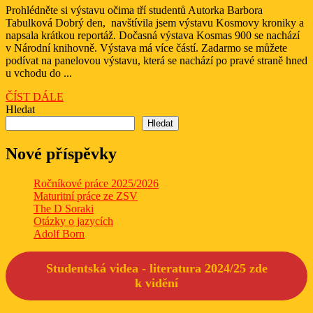
900
Prohlédněte si výstavu očima tří studentů Autorka Barbora
2025
Tabulková Dobrý den, navštívila jsem výstavu Kosmovy kroniky a
let
napsala krátkou reportáž. Dočasná výstava Kosmas 900 se nachází
české
v Národní knihovně. Výstava má více částí. Zadarmo se můžete
podívat na panelovou výstavu, která se nachází po pravé straně hned
literatury
u vchodu do ...
ČÍST
ČÍST DÁLE
DÁLE
Hledat
Hledat
Nové příspěvky
Ročníkové práce 2025/2026
Maturitní práce ze ZSV
The D Soraki
Otázky o jazycích
Adolf Born
Studentská videa - literatura 2024/25 zde
k
vidění