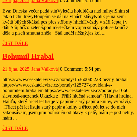
23
Jana
23 října, 2025
|
Jana Válková
|
0 Comment
|
3:55 pm
října,
Válková
Eva: Dneska večer padá stínVyletěla holubička nad mlhýnSním si
2025
tak o tichu trávyHoupám se dál na vlnách slávyKolik je na zemi
květů bílýchSkákal pes přes stříbrný hříchHvězdy v září šeptají v
dáli Stůj břízo zelená,pod městečkem vojna silná,v poli se kouří z
děla,a píseň smutná zněla. Stál anděl něžný,jas kol ...
ČÍST
ČÍST DÁLE
DÁLE
Bohumil
Bohumil Hrabal
Hrabal
21
Jana
21 října, 2025
|
Jana Válková
|
0 Comment
|
5:54 pm
října,
Válková
https://www.ceskatelevize.cz/porady/15360045228-nezny-hrabal
2025
https://www.ceskatelevize.cz/porady/125727-povidani-s-
bohumilem-hrabalem https://www.ceskatelevize.cz/porady/21666-
slavnosti-snezenek Ukázka z „Příliš hlučná samota“ (Hlavní hrdina,
Haňťa, který třicet let lisuje v papírně starý papír a knihy, vypráví):
„Třicet pět let lisuju starý papír a knihy a třicet pět let se do nich
zakousávám, jsem jimi potřísněn od hlavy k patě, mám je pod nehty,
mám ...
ČÍST
ČÍST DÁLE
DÁLE