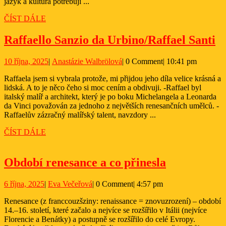
jazyk a kultura potřebují ...
ČÍST
ČÍST DÁLE
DÁLE
Ra
Raffaello Sanzio da Urbino/Raffael Santi
S
10
Anastázie
10 října, 2025
|
Anastázie Walbrölová
|
0 Comment
|
10:41 pm
d
října,
Walbrölová
U
Raffaela jsem si vybrala protože, mi přijdou jeho díla velice krásná a
2025
lidská. A to je něco čeho si moc cením a obdivuji. -Raffael byl
Sa
italský malíř a architekt, který je po boku Michelangela a Leonarda
da Vinci považován za jednoho z největších renesančních umělců. -
Raffaelův zázračný malířský talent, ​​navzdory ...
ČÍST
ČÍST DÁLE
DÁLE
Období
Období renesance a co přinesla
renesance
6
Eva
6 října, 2025
|
Eva Večeřová
|
0 Comment
|
4:57 pm
a
října,
Večeřová
co
Renesance (z franccouzšziny: renaissance = znovuzrození) – období
2025
14.–16. století, které začalo a nejvíce se rozšířilo v Itálii (nejvíce
přinesla
Florencie a Benátky) a postupně se rozšířilo do celé Evropy.