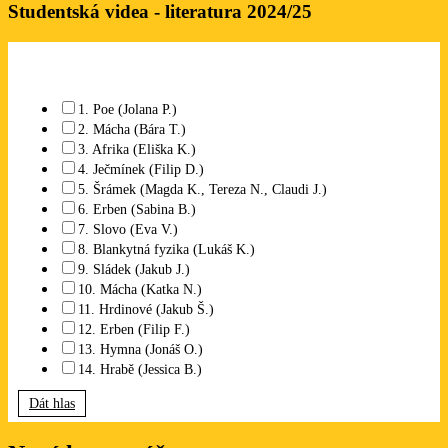
Studentská videa - literatura 2024/25
Které studentské video se Vám líbí? Lze označit libovolný počet.
1. Poe (Jolana P.)
2. Mácha (Bára T.)
3. Afrika (Eliška K.)
4. Ječmínek (Filip D.)
5. Šrámek (Magda K., Tereza N., Claudi J.)
6. Erben (Sabina B.)
7. Slovo (Eva V.)
8. Blankytná fyzika (Lukáš K.)
9. Sládek (Jakub J.)
10. Mácha (Katka N.)
11. Hrdinové (Jakub Š.)
12. Erben (Filip F.)
13. Hymna (Jonáš O.)
14. Hrabě (Jessica B.)
Dát hlas