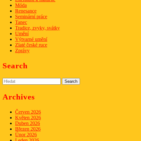
Móda
Renesance
Seminární práce
Tanec
Tradice, zvyky, svátky
Umění
Výtvarné umění
Zlaté české ruce
Zprávy
Search
Search
for:
Archives
Červen 2026
Květen 2026
Duben 2026
Březen 2026
Únor 2026
Leden 2026