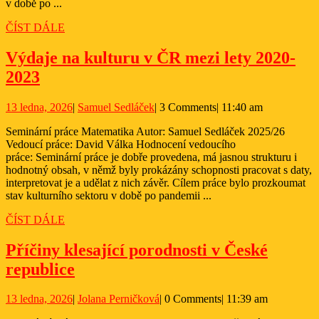
v době po ...
po
ČÍST
ČÍST DÁLE
současnost
DÁLE
Výdaje na kulturu v ČR mezi lety 2020-
Výdaje
2023
na
13
Samuel
13 ledna, 2026
|
Samuel Sedláček
|
3 Comments
|
11:40 am
kulturu
ledna,
Sedláček
v
Seminární práce Matematika Autor: Samuel Sedláček 2025/26
2026
Vedoucí práce: David Válka Hodnocení vedoucího
ČR
práce: Seminární práce je dobře provedena, má jasnou strukturu i
mezi
hodnotný obsah, v němž byly prokázány schopnosti pracovat s daty,
interpretovat je a udělat z nich závěr. Cílem práce bylo prozkoumat
lety
stav kulturního sektoru v době po pandemii ...
2020-
ČÍST
ČÍST DÁLE
2023
DÁLE
Příčiny klesající porodnosti v České
Příčiny
republice
klesající
13
Jolana
13 ledna, 2026
|
Jolana Perničková
|
0 Comments
|
11:39 am
porodnosti
ledna,
Perničková