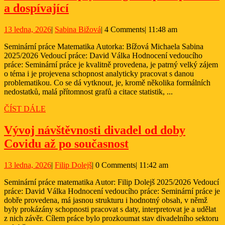
Stav
do
a dospívající
současné
konce
13
Sabina
13 ledna, 2026
|
Sabina Bižová
|
4 Comments
|
11:48 am
psychologické
roku
ledna,
Bižová
péče
2022
Seminární práce Matematika Autorka: Bížová Michaela Sabina
2026
2025/2026 Vedoucí práce: David Válka Hodnocení vedoucího
pro
práce: Seminární práce je kvalitně provedena, je patrný velký zájem
děti
o téma i je projevena schopnost analyticky pracovat s danou
problematikou. Co se dá vytknout, je, kromě několika formálních
a
nedostatků, malá přítomnost grafů a citace statistik, ...
dospívající
ČÍST
ČÍST DÁLE
DÁLE
Vývoj návštěvnosti divadel od doby
Vývoj
Covidu až po současnost
návštěvnosti
13
Filip
13 ledna, 2026
|
Filip Dolejš
|
0 Comments
|
11:42 am
divadel
ledna,
Dolejš
od
Seminární práce matematika Autor: Filip Dolejš 2025/2026 Vedoucí
2026
práce: David Válka Hodnocení vedoucího práce: Seminární práce je
doby
dobře provedena, má jasnou strukturu i hodnotný obsah, v němž
Covidu
byly prokázány schopnosti pracovat s daty, interpretovat je a udělat
z nich závěr. Cílem práce bylo prozkoumat stav divadelního sektoru
až