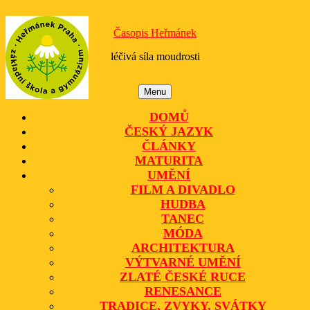
Skip
to
Časopis Heřmánek
content
léčivá síla moudrosti
Menu
Menu
DOMŮ
ČESKÝ JAZYK
ČLÁNKY
MATURITA
UMĚNÍ
FILM A DIVADLO
HUDBA
TANEC
MÓDA
ARCHITEKTURA
VÝTVARNÉ UMĚNÍ
ZLATÉ ČESKÉ RUCE
RENESANCE
TRADICE, ZVYKY, SVÁTKY