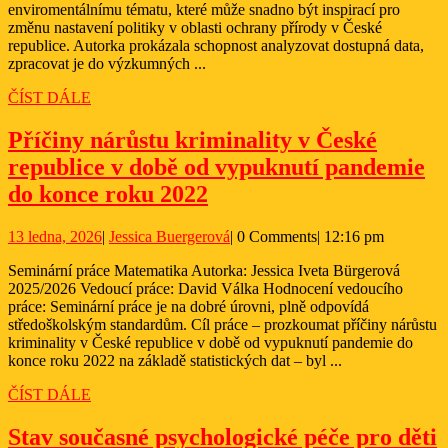
Střední
enviromentálnímu tématu, které může snadno být inspirací pro
změnu nastavení politiky v oblasti ochrany přírody v České
Evropy
republice. Autorka prokázala schopnost analyzovat dostupná data,
zpracovat je do výzkumných ...
ČÍST
ČÍST DÁLE
DÁLE
Příčiny nárůstu kriminality v České
republice v době od vypuknutí pandemie
Příčiny
do konce roku 2022
nárůstu
13
Jessica
13 ledna, 2026
|
Jessica Buergerová
|
0 Comments
|
12:16 pm
kriminality
ledna,
Buergerová
v
Seminární práce Matematika Autorka: Jessica Iveta Bürgerová
2026
2025/2026 Vedoucí práce: David Válka Hodnocení vedoucího
České
práce: Seminární práce je na dobré úrovni, plně odpovídá
republice
středoškolským standardům. Cíl práce – prozkoumat příčiny nárůstu
kriminality v České republice v době od vypuknutí pandemie do
v době
konce roku 2022 na základě statistických dat – byl ...
od
ČÍST
ČÍST DÁLE
vypuknutí
DÁLE
pandemie
Stav současné psychologické péče pro děti