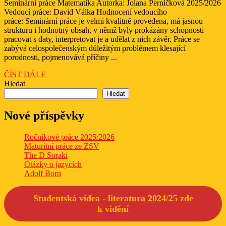
v
Seminární práce Matematika Autorka: Jolana Perničková 2025/2026
2026
Vedoucí práce: David Válka Hodnocení vedoucího
České
práce: Seminární práce je velmi kvalitně provedena, má jasnou
republice
strukturu i hodnotný obsah, v němž byly prokázány schopnosti
pracovat s daty, interpretovat je a udělat z nich závěr. Práce se
zabývá celospolečenským důležitým problémem klesající
porodnosti, pojmenovává příčiny ...
ČÍST
ČÍST DÁLE
DÁLE
Hledat
Hledat
Nové příspěvky
Ročníkové práce 2025/2026
Maturitní práce ze ZSV
The D Soraki
Otázky o jazycích
Adolf Born
Studentská videa - literatura 2024/25 zde
k
vidění