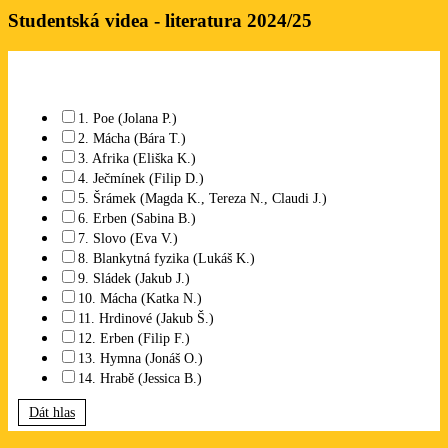
Studentská videa - literatura 2024/25
Které studentské video se Vám líbí? Lze označit libovolný počet.
1. Poe (Jolana P.)
2. Mácha (Bára T.)
3. Afrika (Eliška K.)
4. Ječmínek (Filip D.)
5. Šrámek (Magda K., Tereza N., Claudi J.)
6. Erben (Sabina B.)
7. Slovo (Eva V.)
8. Blankytná fyzika (Lukáš K.)
9. Sládek (Jakub J.)
10. Mácha (Katka N.)
11. Hrdinové (Jakub Š.)
12. Erben (Filip F.)
13. Hymna (Jonáš O.)
14. Hrabě (Jessica B.)
Dát hlas