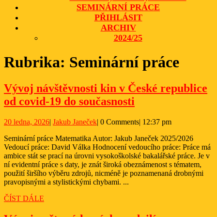
SEMINÁRNÍ PRÁCE
PŘIHLÁSIT
ARCHIV
2024/25
CLOSE
Rubrika:
Seminární práce
BUTTON
Vývoj návštěvnosti kin v České republice
Vývoj
od covid-19 do současnosti
návštěvnosti
20
Jakub
20 ledna, 2026
|
Jakub Janeček
|
0 Comments
|
12:37 pm
kin
ledna,
Janeček
v České
Seminární práce Matematika Autor: Jakub Janeček 2025/2026
2026
Vedoucí práce: David Válka Hodnocení vedoucího práce: Práce má
republice
ambice stát se prací na úrovni vysokoškolské bakalářské práce. Je v
od
ní evidentní práce s daty, je znát široká obeznámenost s tématem,
použití širšího výběru zdrojů, nicméně je poznamenaná drobnými
covid-
pravopisnými a stylistickými chybami. ...
19
ČÍST
ČÍST DÁLE
do
DÁLE