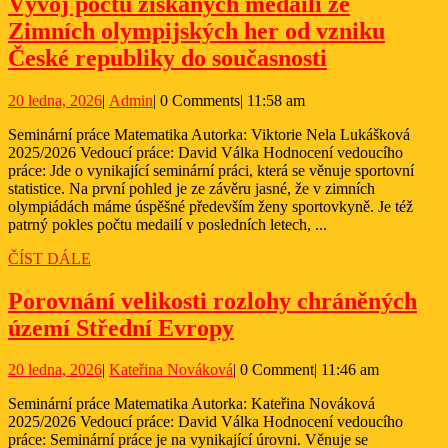
současnosti
Vývoj počtu získaných medailí ze
Zimních olympijských her od vzniku
Vývoj
České republiky do současnosti
počtu
20
Admin
20 ledna, 2026
|
Admin
|
0 Comments
|
11:58 am
získaných
ledna,
medailí
Seminární práce Matematika Autorka: Viktorie Nela Lukášková
2026
2025/2026 Vedoucí práce: David Válka Hodnocení vedoucího
ze
práce: Jde o vynikající seminární práci, která se věnuje sportovní
Zimních
statistice. Na první pohled je ze závěru jasné, že v zimních
olympiádách máme úspěšné především ženy sportovkyně. Je též
olympijský
patrný pokles počtu medailí v posledních letech, ...
her
ČÍST
ČÍST DÁLE
od
DÁLE
vzniku
Porovnání velikosti rozlohy chráněných
Porovnání
České
území Střední Evropy
velikosti
republiky
20
Kateřina
20 ledna, 2026
|
Kateřina Nováková
|
0 Comment
|
11:46 am
rozlohy
do
ledna,
Nováková
chráněných
současnosti
Seminární práce Matematika Autorka: Kateřina Nováková
2026
2025/2026 Vedoucí práce: David Válka Hodnocení vedoucího
území
práce: Seminární práce je na vynikající úrovni. Věnuje se