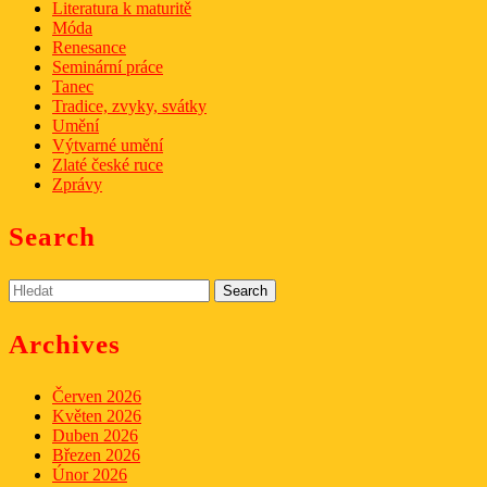
Literatura k maturitě
Móda
Renesance
Seminární práce
Tanec
Tradice, zvyky, svátky
Umění
Výtvarné umění
Zlaté české ruce
Zprávy
Search
Search
for:
Archives
Červen 2026
Květen 2026
Duben 2026
Březen 2026
Únor 2026