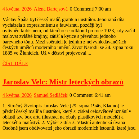
Špála
4
Alena
4 května, 2026
|
Alena Bartejsová
|
0 Comment
|
7:00 am
května,
Bartejsová
Václav Špála byl český malíř, grafik a ilustrátor. Jeho raná díla
2026
vycházela z expresionismu a fauvismu, později byl
ovlivněn kubismem, od kterého se odklonil po roce 1923, kdy začal
malovat zvláště krajiny, zátiší a kytice s převahou jednoho
barevného tónu. Mezi sběrateli je jedním z nejvyhledávanějších
českých umělců moderního umění. Život Narodil se 24. srpna roku
1885 ve Žlunicích. Už v dětství projevoval ...
ČÍST
ČÍST DÁLE
DÁLE
Jaro
Jaroslav Velc: Mistr leteckých obrazů
Velc
4
Samuel
4 května, 2026
|
Samuel Sedláček
|
0 Comment
|
6:41 am
Mist
května,
Sedláček
lete
1. Stručný životopis Jaroslav Velc (29. srpna 1946, Kladno) je
2026
přední český malíř a ilustrátor, který si získal celosvětové uznání v
obra
oblasti tzv. box artu (ilustrací na obaly plastikových modelů) a
leteckého malířství. 2. Výběr z díla 3. Vlastní autentická úvaha
Osobně jsem obdivovatel jeho obrazů moderních letounů, které jsou
...