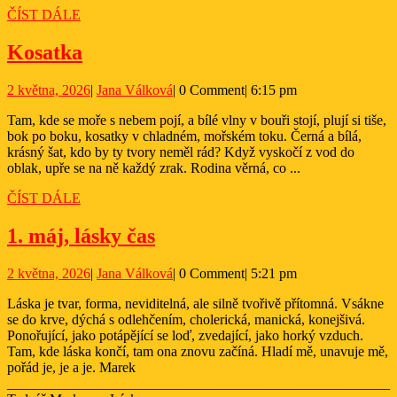
ČÍST
ČÍST DÁLE
DÁLE
Kosatka
Kosatka
2
Jana
2 května, 2026
|
Jana Válková
|
0 Comment
|
6:15 pm
května,
Válková
Tam, kde se moře s nebem pojí, a bílé vlny v bouři stojí, plují si tiše,
2026
bok po boku, kosatky v chladném, mořském toku. Černá a bílá,
krásný šat, kdo by ty tvory neměl rád? Když vyskočí z vod do
oblak, upře se na ně každý zrak. Rodina věrná, co ...
ČÍST
ČÍST DÁLE
DÁLE
1.
1. máj, lásky čas
máj,
2
Jana
2 května, 2026
|
Jana Válková
|
0 Comment
|
5:21 pm
lásky
května,
Válková
čas
Láska je tvar, forma, neviditelná, ale silně tvořivě přítomná. Vsákne
2026
se do krve, dýchá s odlehčením, cholerická, manická, konejšivá.
Ponořující, jako potápějící se loď, zvedající, jako horký vzduch.
Tam, kde láska končí, tam ona znovu začíná. Hladí mě, unavuje mě,
pořád je, je a je. Marek
______________________________________________________