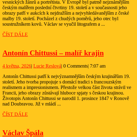
vesnických žánrů a portrétista. V Evropě byl patrně nejznámějším
malí
českým malířem poslední čtvrtiny 19. století a v současnosti jeho
obrazy patří v aukcích k nejdražším a nejvyhledávanějším z české
malby 19. století. Pocházel z chudých poměrů, jeho otec byl
soustružníkem kovů. Václav se vyučil litografem a ...
ČÍST
ČÍST DÁLE
DÁLE
Antonín
Antonín Chittussi – malíř krajin
Chittussi
4
Lucie
4 května, 2026
|
Lucie Reslová
|
0 Comments
|
7:07 am
–
května,
Reslová
malíř
Antonín Chittussi patří k nejvýznamnějším českým krajinářům 19.
2026
století. Jeho tvorba propojuje s domácí tradici s francouzským
krajin
realismem a impresionismem. Přestože velkou část života strávil ve
Francii, jeho obrazy zůstávají hluboce spjaty s českou krajinou.
Životopis Antonín Chittussi se narodil 1. prosince 1847 v Ronově
nad Doubravou. Již v mládí ...
ČÍST
ČÍST DÁLE
DÁLE
Václav
Václav Špála