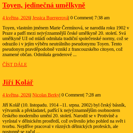
Toyen,
Toyen, jedinečná umělkyně
jedinečná
4
Jessica
4 května, 2026
|
Jessica Buergerová
|
0 Comment
|
7:38 am
umělkyně
května,
Buergerová
Toyen, vlastním jménem Marie Čermínová, se narodila roku 1902 v
2026
Praze a patří mezi nejvýznamnější české umělkyně 20. století. Svá
umělkyně Už od mládí odmítala tradiční společenské normy, což se
odrazilo i v jejím výběru neutrálního pseudonymu Toyen. Tento
pseudonym pravděpodobně vznikl z francouzského citoyen, což
znamené občan. Odmítala genderové ...
ČÍST
ČÍST DÁLE
DÁLE
Jiří
Jiří Kolář
Kolář
4
Nicolas
4 května, 2026
|
Nicolas Berky
|
0 Comment
|
7:28 am
května,
Berky
Jiří Kolář (10. listopadu. 1914 –11. srpna. 2002) byl český básník,
2026
výtvarník a překladatel, patřící k nejvýznamnějším osobnostem
českého moderního umění 20. století. Narodil se v Protivíně a
vyrůstal v dělnickém prostředí, což ovlivnilo jeho pohled na svět i
tvorbu. Nejdříve pracoval v různých dělnických profesích, ale
postupně se začal ...