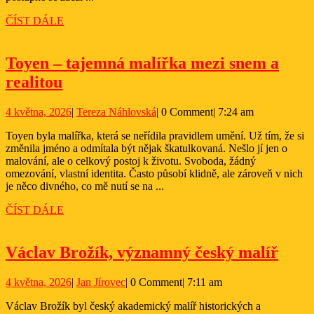
ČÍST
ČÍST DÁLE
DÁLE
Toyen – tajemná malířka mezi snem a
Toyen
realitou
–
4
Tereza
4 května, 2026
|
Tereza Náhlovská
|
0 Comment
|
7:24 am
tajemná
května,
Náhlovská
malířka
Toyen byla malířka, která se neřídila pravidlem umění. Už tím, že si
2026
změnila jméno a odmítala být nějak škatulkovaná. Nešlo jí jen o
mezi
malování, ale o celkový postoj k životu. Svoboda, žádný
snem
omezování, vlastní identita. Často působí klidně, ale zároveň v nich
je něco divného, co mě nutí se na ...
a
ČÍST
ČÍST DÁLE
realitou
DÁLE
Václ
Václav Brožík, významný český malíř
Brož
4
Jan
4 května, 2026
|
Jan Jírovec
|
0 Comment
|
7:11 am
výz
května,
Jírovec
česk
Václav Brožík byl český akademický malíř historických a
2026