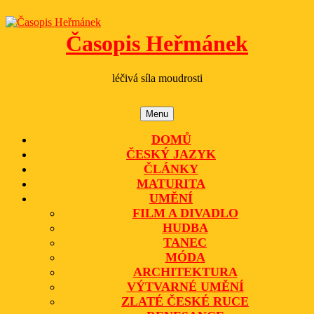
Skip
to
content
Časopis Heřmánek
léčivá síla moudrosti
Menu
Menu
DOMŮ
ČESKÝ JAZYK
ČLÁNKY
MATURITA
UMĚNÍ
FILM A DIVADLO
HUDBA
TANEC
MÓDA
ARCHITEKTURA
VÝTVARNÉ UMĚNÍ
ZLATÉ ČESKÉ RUCE