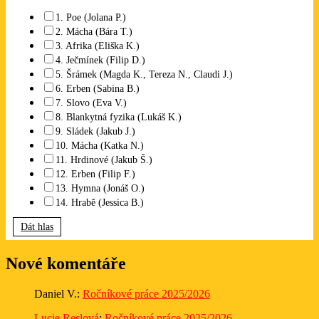
1. Poe (Jolana P.)
2. Mácha (Bára T.)
3. Afrika (Eliška K.)
4. Ječmínek (Filip D.)
5. Šrámek (Magda K., Tereza N., Claudi J.)
6. Erben (Sabina B.)
7. Slovo (Eva V.)
8. Blankytná fyzika (Lukáš K.)
9. Sládek (Jakub J.)
10. Mácha (Katka N.)
11. Hrdinové (Jakub Š.)
12. Erben (Filip F.)
13. Hymna (Jonáš O.)
14. Hrabě (Jessica B.)
Dát hlas
Nové komentáře
Daniel V.
:
Ročníkové práce 2025/2026
Lucie Reslová
:
Ročníkové práce 2025/2026