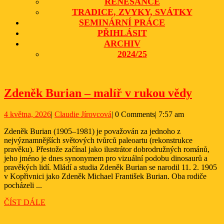
RENESANCE
TRADICE, ZVYKY, SVÁTKY
SEMINÁRNÍ PRÁCE
PŘIHLÁSIT
ARCHIV
2024/25
CLOSE
BUTTON
Zdeně
Zdeněk Burian – malíř v rukou vědy
Buria
4
Claudie
4 května, 2026
|
Claudie Jírovcová
|
0 Comments
|
7:57 am
–
května,
Jírovcová
malíř
Zdeněk Burian (1905–1981) je považován za jednoho z
2026
nejvýznamnějších světových tvůrců paleoartu (rekonstrukce
v
pravěku). Přestože začínal jako ilustrátor dobrodružných románů,
rukou
jeho jméno je dnes synonymem pro vizuální podobu dinosaurů a
pravěkých lidí. Mládí a studia Zdeněk Burian se narodil 11. 2. 1905
vědy
v Kopřivnici jako Zdeněk Michael František Burian. Oba rodiče
pocházeli ...
ČÍST
ČÍST DÁLE
DÁLE