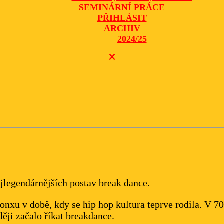
SEMINÁRNÍ PRÁCE
PŘIHLÁSIT
ARCHIV
2024/25
CLOSE
BUTTON
ejlegendárnějších postav break dance.
nxu v době, kdy se hip hop kultura teprve rodila. V 70
zději začalo říkat breakdance.