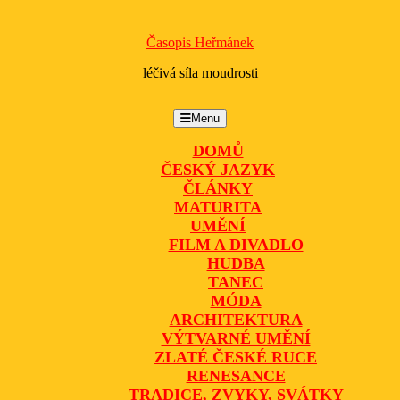
Časopis Heřmánek
léčivá síla moudrosti
Menu
Menu
DOMŮ
ČESKÝ JAZYK
ČLÁNKY
MATURITA
UMĚNÍ
FILM A DIVADLO
HUDBA
TANEC
MÓDA
ARCHITEKTURA
VÝTVARNÉ UMĚNÍ
ZLATÉ ČESKÉ RUCE
RENESANCE
TRADICE, ZVYKY, SVÁTKY