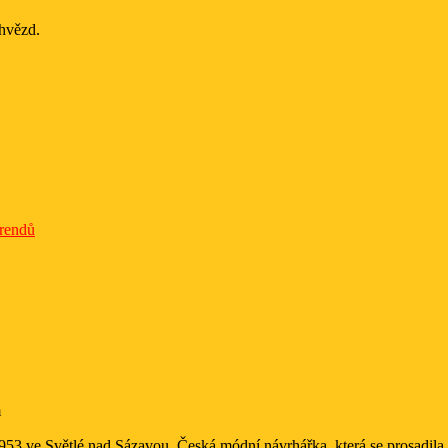
 hvězd.
trendů
m