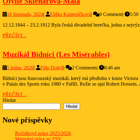
Otýlie
Otýlie Sklenářová-Malá
Sklenářová-
18
Eliška
18 listopadu, 2024
|
Eliška Kameníčková
|
0 Comment
|
5:50
Malá
listopadu,
Kameníčková
12.12.1844 – 23.2.1912 Byla česká divadelní herečka, jedna z nejvýz
2024
PŘEČÍST...
PŘEČÍST...
Muzikál
Muzikál Bídníci (Les Misérables)
Bídníci
5
Filip
5 ledna, 2026
|
Filip Dolejš
|
2 Comments
|
8:46 am
(Les
ledna,
Dolejš
Misérabl
Bídníci jsou francouzský muzikál, který má předlohu v knize Victora Huga Les Misérables. Autory muzikálu jsou Claude-Michel Schönberg (hudba) a Alain Boublil (libreto). Poprvé měl muzikál premiéru
2026
v Palais des Sports roku 1980 v Paříži. Režie se ujal Robert Hossein. 
PŘEČÍST...
PŘEČÍST...
Hledat
Hledat
Nové příspěvky
Ročníkové práce 2025/2026
Maturitní práce ze ZSV