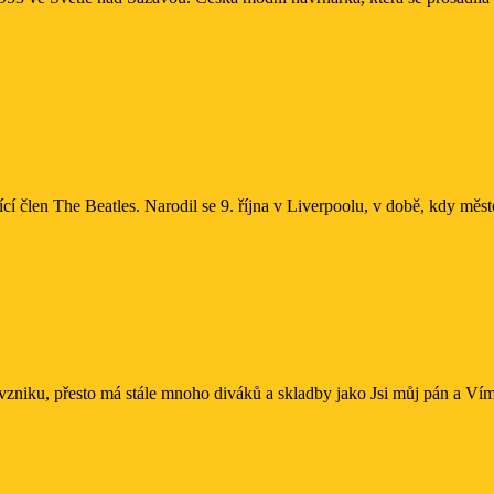
jící člen The Beatles. Narodil se 9. října v Liverpoolu, v době, kdy měs
ární
l
a
o vzniku, přesto má stále mnoho diváků a skladby jako Jsi můj pán a Vím,