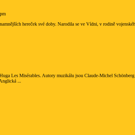
 pm
namnějších hereček své doby. Narodila se ve Vídni, v rodině vojenskéh
es)
Anglická ...