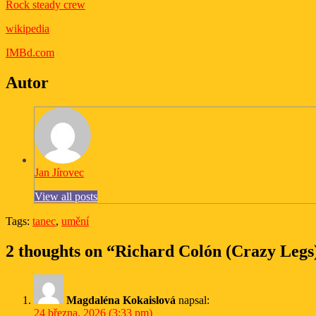
Rock steady crew
wikipedia
IMBd.com
Autor
Jan Jírovec
View all posts
Tags:
tanec
,
umění
2 thoughts on “Richard Colón (Crazy Legs
Magdaléna Kokaislová
napsal:
24 března, 2026 (3:33 pm)