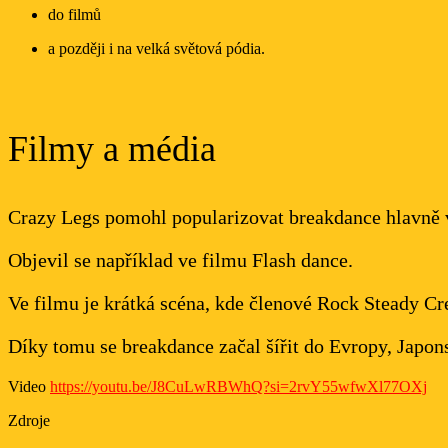
do filmů
a později i na velká světová pódia.
Filmy a média
Crazy Legs pomohl popularizovat breakdance hlavně v
Objevil se například ve filmu Flash dance.
Ve filmu je krátká scéna, kde členové Rock Steady Cre
Díky tomu se breakdance začal šířit do Evropy, Japonsk
Video
https://youtu.be/J8CuLwRBWhQ?si=2rvY55wfwXl77OXj
Zdroje