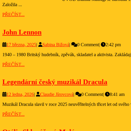
Založila ...
PŘEČÍST...
PŘEČÍST...
John
John Lennon
Lennon
17
Sabina
17 března, 2025
|
Sabina Bižová
|
0 Comment
|
2:42 pm
března,
Bižová
1940 – 1980 Britský hudebník, zpěvák, skladatel a aktivista. Zakláda
2025
PŘEČÍST...
PŘEČÍST...
Legend
Legendární český muzikál Dracula
český
12
Claudie
12 ledna, 2026
|
Claudie Jírovcová
|
0 Comment
|
8:41 am
muziká
ledna,
Jírovcová
Dracul
Muzikál Dracula slavil v roce 2025 neuvěřitelných třicet let od svéh
2026
PŘEČÍST...
PŘEČÍST...