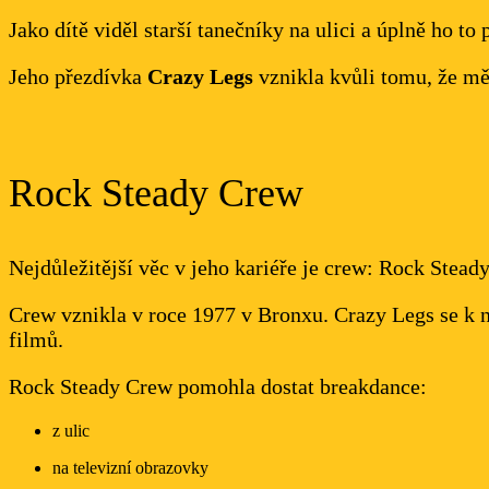
Jako dítě viděl starší tanečníky na ulici a úplně ho t
Jeho přezdívka
Crazy Legs
vznikla kvůli tomu, že mě
Rock Steady Crew
Nejdůležitější věc v jeho kariéře je crew: Rock Stead
Crew vznikla v roce 1977 v Bronxu. Crazy Legs se k ní
filmů.
Rock Steady Crew pomohla dostat breakdance:
z ulic
na televizní obrazovky