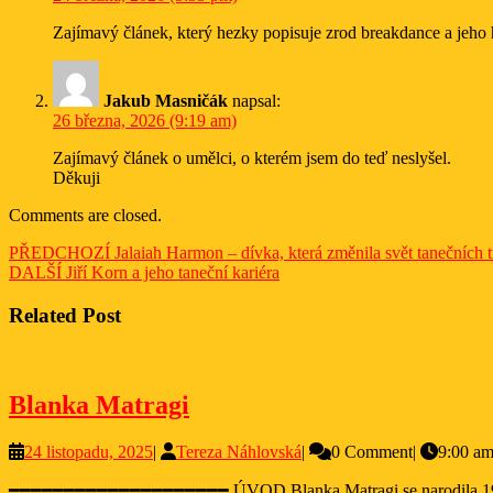
Zajímavý článek, který hezky popisuje zrod breakdance a jeho
Jakub Masničák
napsal:
26 března, 2026 (9:19 am)
Zajímavý článek o umělci, o kterém jsem do teď neslyšel.
Děkuji
Comments are closed.
Navigace
Previous
PŘEDCHOZÍ
Jalaiah Harmon – dívka, která změnila svět tanečních 
Next
post:
DALŠÍ
Jiří Korn a jeho taneční kariéra
pro
post:
příspěvek
Related Post
Blanka
Blanka Matragi
Matragi
24
Tereza
24 listopadu, 2025
|
Tereza Náhlovská
|
0 Comment
|
9:00 a
listopadu,
Náhlovská
━━━━━━━━━━━━━━━━━━━━ ÚVOD Blanka Matragi se narodila 1953 ve Světlé nad Sázavou. Česká módní návrhářka, která se prosadila v zahraničí. Studovala VŠUP v Praze, od roku 1982 žije v Libanonu.
2025