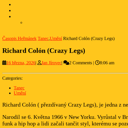
Časopis Heřmánek
Tanec
,
Umění
Richard Colón (Crazy Legs)
Richard Colón (Crazy Legs)
16
Jan
16 března, 2026
|
Jan Jírovec
|
2 Comments
|
8:06 am
března,
Jírovec
2026
Categories:
Tanec
Umění
Richard Colón ( přezdívaný Crazy Legs), je jedna z n
Narodil se 6. Května 1966 v New Yorku. Vyrůstal v Bro
funk a hip hop a lidi začali tančit styl, kterému se po