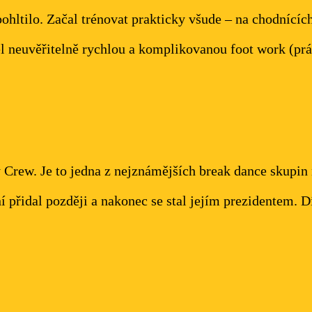
o pohltilo. Začal trénovat prakticky všude – na chodnící
l neuvěřitelně rychlou a komplikovanou foot work (pr
y Crew. Je to jedna z nejznámějších break dance skupin 
 přidal později a nakonec se stal jejím prezidentem. D