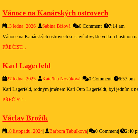
Vánoce
Vánoce na Kanárských ostrovech
na
13
Sabina
13 ledna, 2026
|
Sabina Bižová
|
0 Comment
|
7:14 am
Kanársk
ledna,
Bižová
ostrovec
Vánoce na Kanárských ostrovech se slaví obvykle velkou hostinou na 
2026
PŘEČÍST...
PŘEČÍST...
Karl
Karl Lagerfeld
Lagerfeld
27
Kateřina
27 ledna, 2025
|
Kateřina Nováková
|
0 Comment
|
6:57 pm
ledna,
Nováková
Karl Lagerfeld, rodným jménem Karl Otto Lagerfeldt, byl jedním z 
2025
PŘEČÍST...
PŘEČÍST...
Václav
Václav Brožík
Brožík
18
Barbora
18 listopadu, 2024
|
Barbora Tabulková
|
0 Comment
|
2:40 
listopadu,
Tabulková