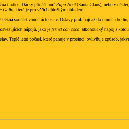
ečná tradice. Dárky přináší buď
Papá Noel
(Santa Claus), nebo v někte
e Gallo
, která je pro věřící důležitým obřadem.
běžná součást vánočních oslav. Oslavy probíhají až do ranních hodin, kdy 
osvěžujících nápojů, jako je
fernet con coca
, alkoholický nápoj s kolou
lav. Teplé letní počasí, které panuje v prosinci, ovlivňuje způsob, jaký