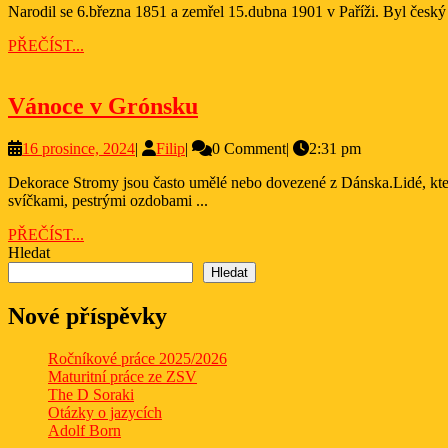
Narodil se 6.března 1851 a zemřel 15.dubna 1901 v Paříži. Byl český
2024
PŘEČÍST...
PŘEČÍST...
Vánoce
Vánoce v Grónsku
v
16
Filip
16 prosince, 2024
|
Filip
|
0 Comment
|
2:31 pm
Grónsku
prosince,
Dekorace Stromy jsou často umělé nebo dovezené z Dánska.Lidé, kteří nepoužívají dovezený stromek, mohou mít tradiční stromek z naplaveného dřeva ozdobený vřesem.Stromy se tradičně 23. prosince zdobí
2024
svíčkami, pestrými ozdobami ...
PŘEČÍST...
PŘEČÍST...
Hledat
Hledat
Nové příspěvky
Ročníkové práce 2025/2026
Maturitní práce ze ZSV
The D Soraki
Otázky o jazycích
Adolf Born