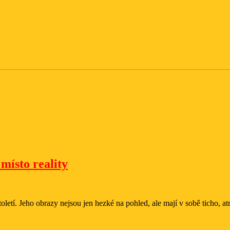
Jan
místo reality
Preisler
–
malíř,
toletí. Jeho obrazy nejsou jen hezké na pohled, ale mají v sobě ticho, at
který