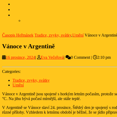
Časopis Heřmánek
Tradice, zvyky, svátky
,
Umění
Vánoce v Argentin
Vánoce v Argentině
16
Eva
16 prosince, 2024
|
Eva Večeřová
|
0 Comment
|
2:10 pm
prosince,
Večeřová
2024
Categories:
Tradice, zvyky, svátky
Umění
Vánoce v Argentině jsou spojené s horkým letním počasím, protože se A
°C. Na jihu bývá počasí mírnější, ale stále teplé.
V Argentině se Vánoce slaví 24. prosince, Štědrý den je spojený s rod
různé přílohy. Vzhledem k letnímu období je běžné, že se jídlo připr