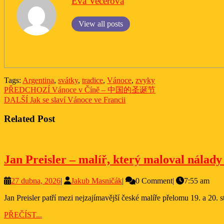
Eva Večeřová
View all posts
Tags:
Argentina
,
svátky
,
tradice
,
Vánoce
,
zvyky
Navigace
Previous
PŘEDCHOZÍ
Vánoce v Číně – 中国的圣诞节
post:
Next
DALŠÍ
Jak se slaví Vánoce ve Francii
pro
post:
příspěvek
Related Post
Jan Preisler – malíř, který maloval nálady 
27
Jakub
27 dubna, 2026
|
Jakub Masničák
|
0 Comment
|
7:55 am
dubna,
Masničák
Jan Preisler patří mezi nejzajímavější české malíře přelomu 19. a 20. s
2026
PŘEČÍST...
PŘEČÍST...