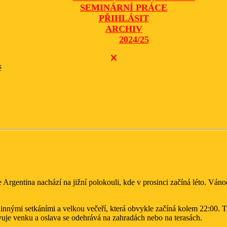
SEMINÁRNÍ PRÁCE
PŘIHLÁSIT
ARCHIV
2024/25
CLOSE
BUTTON
ě
rgentina nachází na jižní polokouli, kde v prosinci začíná léto. Vánoč
innými setkáními a velkou večeří, která obvykle začíná kolem 22:00. Tr
avuje venku a oslava se odehrává na zahradách nebo na terasách.