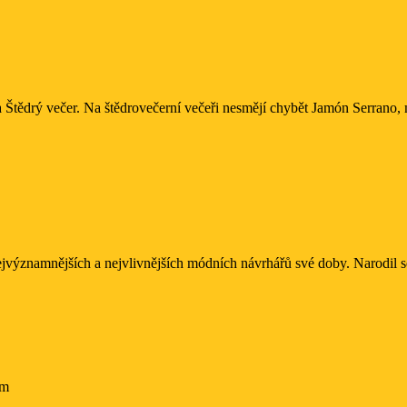
maloval
nálady
místo
reality
ých
h
Štědrý večer. Na štědrovečerní večeři nesmějí chybět Jamón Serrano, mo
nejvýznamnějších a nejvlivnějších módních návrhářů své doby. Narodil 
pm