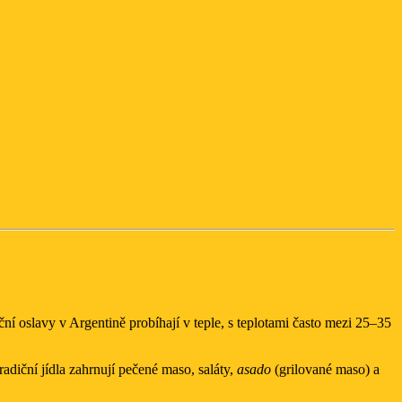
ní oslavy v Argentině probíhají v teple, s teplotami často mezi 25–35
adiční jídla zahrnují pečené maso, saláty,
asado
(grilované maso) a