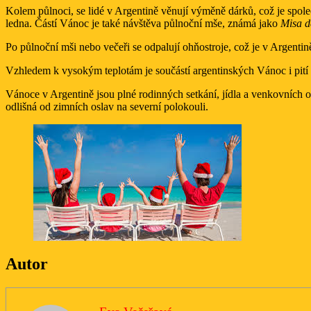
Kolem půlnoci, se lidé v Argentině věnují výměně dárků, což je spol
ledna. Částí Vánoc je také návštěva půlnoční mše, známá jako
Misa d
Po půlnoční mši nebo večeři se odpalují ohňostroje, což je v Argentině 
Vzhledem k vysokým teplotám je součástí argentinských Vánoc i pití 
Vánoce v Argentině jsou plné rodinných setkání, jídla a venkovních os
odlišná od zimních oslav na severní polokouli.
Autor