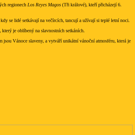
rých regionech
Los Reyes Magos
(Tři králové), kteří přicházejí 6.
se lidé setkávají na večírcích, tancují a užívají si teplé letní noci.
, který je oblíbený na slavnostních setkáních.
m jsou Vánoce slaveny, a vytváří unikátní vánoční atmosféru, která je