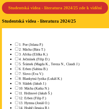
Studentská videa - literatura 2024/25 zde k
vidění
Studentská videa - literatura 2024/25
1. Poe (Jolana P.)
2. Mácha (Bára T.)
3. Afrika (Eliška K.)
4. Ječmínek (Filip D.)
5. Šrámek (Magda K., Tereza N., Claudi J.)
6. Erben (Sabina B.)
7. Slovo (Eva V.)
8. Blankytná fyzika (Lukáš K.)
9. Sládek (Jakub J.)
10. Mácha (Katka N.)
11. Hrdinové (Jakub Š.)
12. Erben (Filip F.)
13. Hymna (Jonáš O.)
14. Hrabě (Jessica B.)