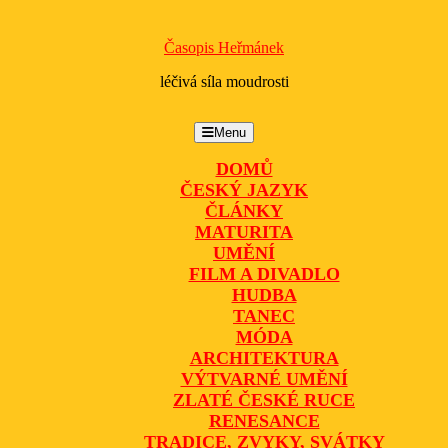
Časopis Heřmánek
léčivá síla moudrosti
Menu
Menu
DOMŮ
ČESKÝ JAZYK
ČLÁNKY
MATURITA
UMĚNÍ
FILM A DIVADLO
HUDBA
TANEC
MÓDA
ARCHITEKTURA
VÝTVARNÉ UMĚNÍ
ZLATÉ ČESKÉ RUCE
RENESANCE
TRADICE, ZVYKY, SVÁTKY