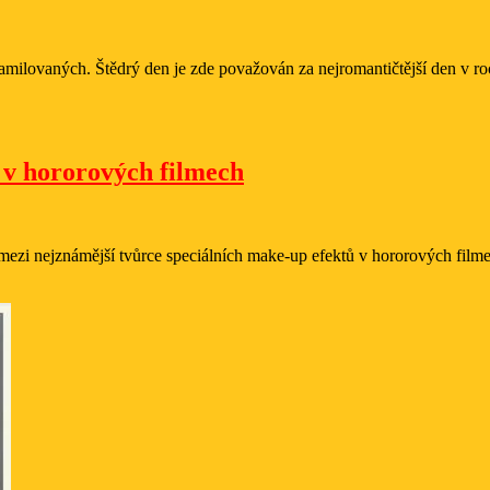
tvorbě
zamilovaných. Štědrý den je zde považován za nejromantičtější den v ro
Greg
 v hororových filmech
Nicotero
–
mistr
í mezi nejznámější tvůrce speciálních make-up efektů v hororových filme
maskérských
efektů
v
hororových
filmech