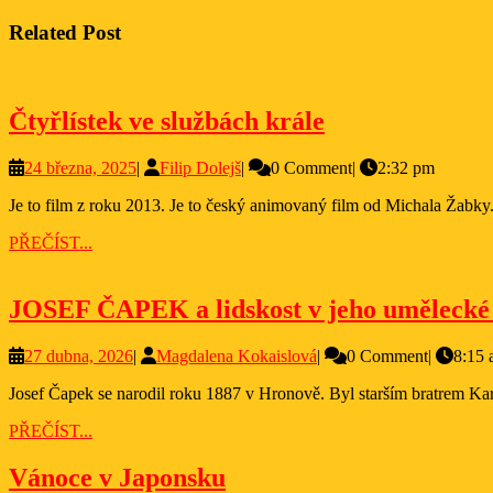
pro
post:
příspěvek
Related Post
Čtyřlístek
Čtyřlístek ve službách krále
ve
24
Filip
24 března, 2025
|
Filip Dolejš
|
0 Comment
|
2:32 pm
službách
března,
Dolejš
krále
Je to film z roku 2013. Je to český animovaný film od Michala Žabky
2025
PŘEČÍST...
PŘEČÍST...
JOSEF ČAPEK a lidskost v jeho umělecké
27
Magdalena
27 dubna, 2026
|
Magdalena Kokaislová
|
0 Comment
|
8:15
dubna,
Kokaislová
Josef Čapek se narodil roku 1887 v Hronově. Byl starším bratrem Ka
2026
PŘEČÍST...
PŘEČÍST...
Vánoce
Vánoce v Japonsku