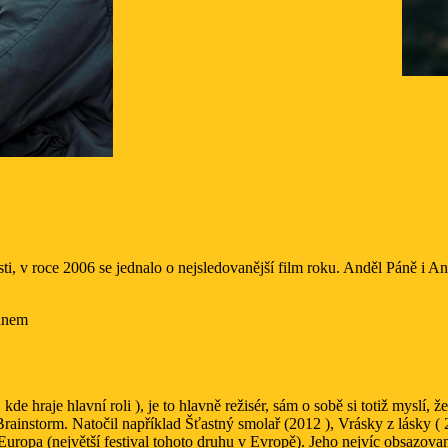
ti, v roce 2006 se jednalo o nejsledovanější film roku. Anděl Páně i And
janem
e hraje hlavní roli ), je to hlavně režisér, sám o sobě si totiž myslí, ž
rainstorm. Natočil například Šťastný smolař (2012 ), Vrásky z lásky (
Europa (největší festival tohoto druhu v Evropě). Jeho nejvíc obsazovan