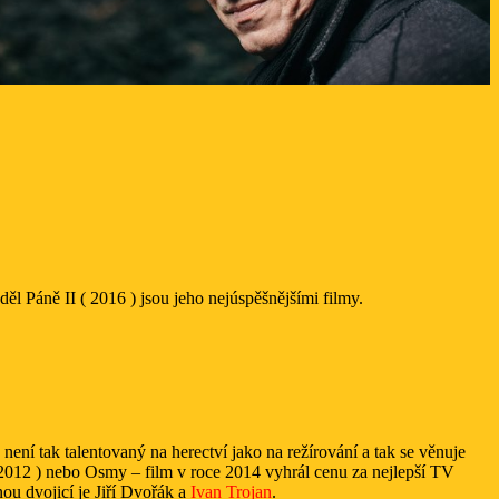
ěl Páně II ( 2016 ) jsou jeho nejúspěšnějšími filmy.
e není tak talentovaný na herectví jako na režírování a tak se věnuje
 2012 ) nebo Osmy – film v roce 2014 vyhrál cenu za nejlepší TV
ou dvojicí je Jiří Dvořák a
Ivan Trojan
.