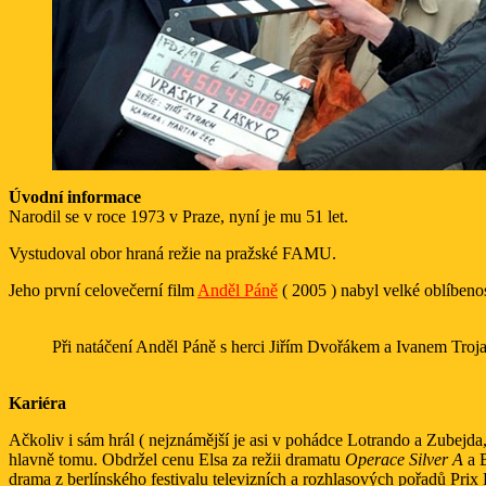
Úvodní informace
Narodil se v roce 1973 v Praze, nyní je mu 51 let.
Vystudoval obor hraná režie na pražské FAMU.
Jeho první celovečerní film
Anděl Páně
( 2005 ) nabyl velké oblíbenos
Při natáčení Anděl Páně s herci Jiřím Dvořákem a Ivanem Tro
Kariéra
Ačkoliv i sám hrál ( nejznámější je asi v pohádce Lotrando a Zubejda, kd
hlavně tomu. Obdržel cenu Elsa za režii dramatu
Operace Silver A
a B
drama z berlínského festivalu televizních a rozhlasových pořadů Prix 