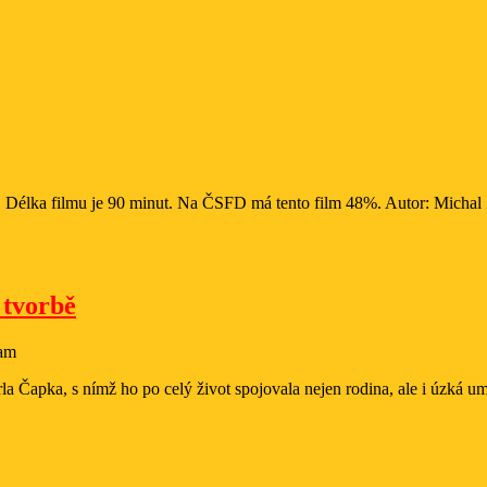
. Délka filmu je 90 minut. Na ČSFD má tento film 48%. Autor: Michal Ža
JOSEF
 tvorbě
ČAPEK
 am
a
lidskost
rla Čapka, s nímž ho po celý život spojovala nejen rodina, ale i úzká 
v
jeho
umělecké