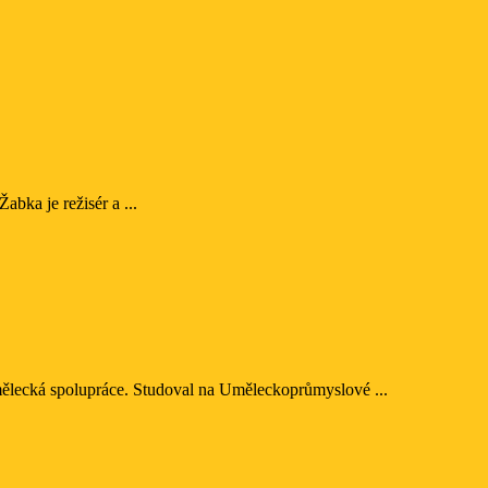
bka je režisér a ...
umělecká spolupráce. Studoval na Uměleckoprůmyslové ...