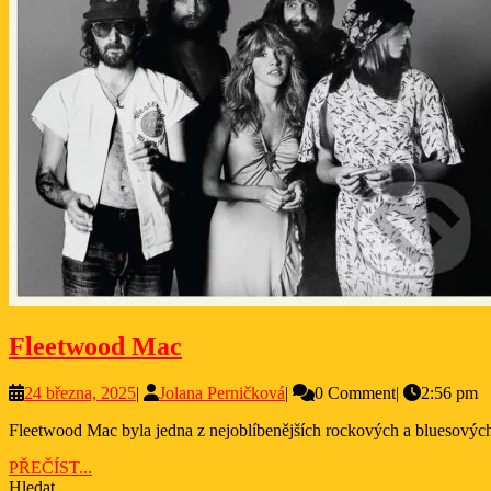
Fleetwood
Fleetwood Mac
Mac
24
Jolana
24 března, 2025
|
Jolana Perničková
|
0 Comment
|
2:56 pm
března,
Perničková
Fleetwood Mac byla jedna z nejoblíbenějších rockových a bluesových k
2025
PŘEČÍST...
PŘEČÍST...
Hledat