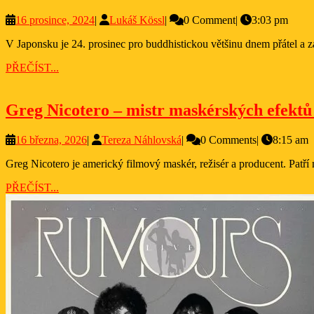
v
16
Lukáš
16 prosince, 2024
|
Lukáš Kössl
|
0 Comment
|
3:03 pm
Japonsku
prosince,
Kössl
V Japonsku je 24. prosinec pro buddhistickou většinu dnem přátel a 
2024
PŘEČÍST...
PŘEČÍST...
Greg Nicotero – mistr maskérských efektů
16
Tereza
16 března, 2026
|
Tereza Náhlovská
|
0 Comments
|
8:15 am
března,
Náhlovská
Greg Nicotero je americký filmový maskér, režisér a producent. Patř
2026
PŘEČÍST...
PŘEČÍST...