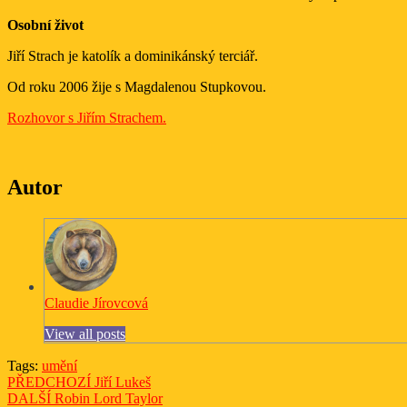
Osobní život
Jiří Strach je katolík a dominikánský terciář.
Od roku 2006 žije s Magdalenou Stupkovou.
Rozhovor s Jiřím Strachem.
Autor
Claudie Jírovcová
View all posts
Tags:
umění
Navigace
Previous
PŘEDCHOZÍ
Jiří Lukeš
Next
post:
DALŠÍ
Robin Lord Taylor