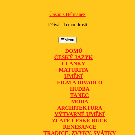
Časopis Heřmánek
léčivá síla moudrosti
Menu
Menu
DOMŮ
ČESKÝ JAZYK
ČLÁNKY
MATURITA
UMĚNÍ
FILM A DIVADLO
HUDBA
TANEC
MÓDA
ARCHITEKTURA
VÝTVARNÉ UMĚNÍ
ZLATÉ ČESKÉ RUCE
RENESANCE
TRADICE, ZVYKY, SVÁTKY