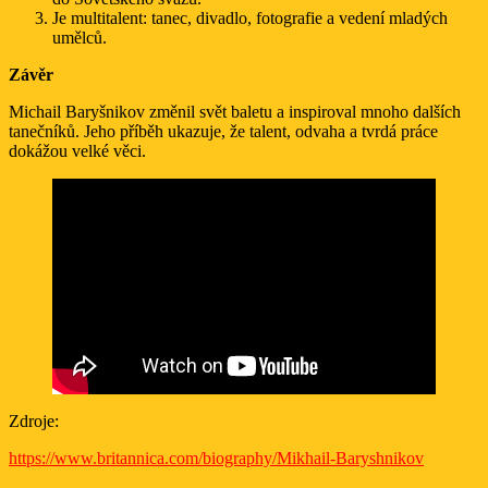
Je multitalent: tanec, divadlo, fotografie a vedení mladých
umělců.
Závěr
Michail Baryšnikov změnil svět baletu a inspiroval mnoho dalších
tanečníků. Jeho příběh ukazuje, že talent, odvaha a tvrdá práce
dokážou velké věci.
Zdroje:
https://www.britannica.com/biography/Mikhail-Baryshnikov