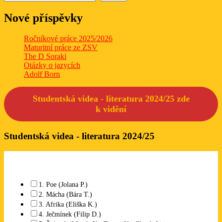
Nové příspěvky
Ročníkové práce 2025/2026
Maturitní práce ze ZSV
The D Soraki
Otázky o jazycích
Adolf Born
Studentská videa - literatura 2024/25 zde
k
vidění
Studentská videa - literatura 2024/25
Které studentské video se Vám líbí? Lze označit libovolný počet.
1. Poe (Jolana P.)
2. Mácha (Bára T.)
3. Afrika (Eliška K.)
4. Ječmínek (Filip D.)