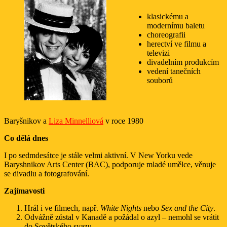
klasickému a
modernímu baletu
choreografii
herectví ve filmu a
televizi
divadelním produkcím
vedení tanečních
souborů
Baryšnikov a
Liza Minnelliová
v roce 1980
Co dělá dnes
I po sedmdesátce je stále velmi aktivní. V New Yorku vede
Baryshnikov Arts Center (BAC), podporuje mladé umělce, věnuje
se divadlu a fotografování.
Zajímavosti
Hrál i ve filmech, např.
White Nights
nebo
Sex and the City
.
Odvážně zůstal v Kanadě a požádal o azyl – nemohl se vrátit
do Sovětského svazu.