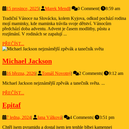
na
a
15
Marek
15 prosince, 2025
|
Marek Mendl
|
0 Comment
|
8:59 am
Sl
tradičníc
prosince,
Mendl
–
Tradiční Vánoce na Slovácku, kolem Kyjova, odkud pochází rodina
2025
chutí.
mojí maminky, kde maminka trávila svoje dětství. Vánocům
Tr
předchází doba adventu. Advent je časem modlitby, půstu a
kt
rozjímání. V rodinách se zapalují ...
žij
PŘEČÍST...
PŘEČÍST...
Michael
Michael Jackson
Jackson
16
Tomáš
16 března, 2026
|
Tomáš Novotný
|
2 Comments
|
9:12 am
března,
Novotný
Michael Jackson nejznámější zpěvák a tanečník světa. ...
2026
PŘEČÍST...
PŘEČÍST...
Epitaf
Epitaf
7
Jana
7 ledna, 2024
|
Jana Válková
|
4 Comments
|
3:51 pm
ledna,
Válková
Chtěl jsem pyramidu a dostal jsem jen tenhle blbej kamennej
2024