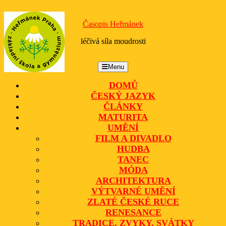
Skip
to
Časopis Heřmánek
content
léčivá síla moudrosti
Menu
Menu
DOMŮ
ČESKÝ JAZYK
ČLÁNKY
MATURITA
UMĚNÍ
FILM A DIVADLO
HUDBA
TANEC
MÓDA
ARCHITEKTURA
VÝTVARNÉ UMĚNÍ
ZLATÉ ČESKÉ RUCE
RENESANCE
TRADICE, ZVYKY, SVÁTKY