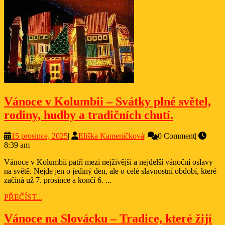
Vánoce v Kolumbii – Svátky plné světel,
Vánoce
rodiny, hudby a tradičních chutí.
v
15
Eliška
15 prosince, 2025
|
Eliška Kameníčková
|
0 Comment
|
Kolumbii
prosince,
Kameníčková
8:39 am
–
2025
Vánoce v Kolumbii patří mezi nejživější a nejdelší vánoční oslavy
Svátky
na světě. Nejde jen o jediný den, ale o celé slavnostní období, které
plné
začíná už 7. prosince a končí 6. ...
světel,
PŘEČÍST...
PŘEČÍST...
rodiny,
Vá
Vánoce na Slovácku – Tradice, které žijí
hudby