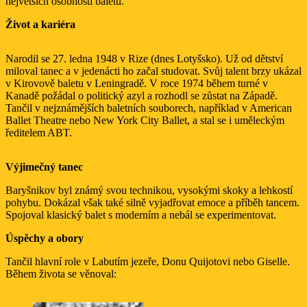
největších osobností baletu.
Život a kariéra
Narodil se 27. ledna 1948 v Rize (dnes Lotyšsko). Už od dětství
miloval tanec a v jedenácti ho začal studovat. Svůj talent brzy ukázal
v Kirovově baletu v Leningradě. V roce 1974 během turné v
Kanadě požádal o politický azyl a rozhodl se zůstat na Západě.
Tančil v nejznámějších baletních souborech, například v American
Ballet Theatre nebo New York City Ballet, a stal se i uměleckým
ředitelem ABT.
Výjimečný tanec
Baryšnikov byl známý svou technikou, vysokými skoky a lehkostí
pohybu. Dokázal však také silně vyjadřovat emoce a příběh tancem.
Spojoval klasický balet s moderním a nebál se experimentovat.
Úspěchy a obory
Tančil hlavní role v Labutím jezeře, Donu Quijotovi nebo Giselle.
Během života se věnoval: