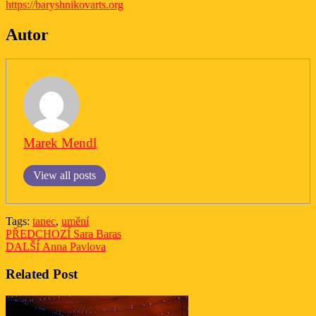
https://baryshnikovarts.org
Autor
Marek Mendl
View all posts
Tags:
tanec
,
umění
Navigace
Previous
PŘEDCHOZÍ
Sara Baras
Next
post:
DALŠÍ
Anna Pavlova
pro
post:
příspěvek
Related Post