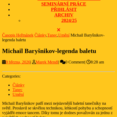
SEMINÁRNÍ PRÁCE
PŘIHLÁSIT
ARCHIV
2024/25
CLOSE
BUTTON
Časopis Heřmánek
Články
,
Tanec
,
Umění
Michail Baryšnikov-
legenda baletu
Michail Baryšnikov-legenda baletu
9
Marek
9 března, 2026
|
Marek Mendl
|
0 Comment
|
8:28 am
března,
Mendl
2026
Categories:
Články
Tanec
Umění
Michail Baryšnikov patří mezi nejslavnější baletní tanečníky na
světě. Proslavil se skvělou technikou, lehkostí pohybu a schopností
vyjádřit emoce tancem. Díky tomu je dodnes považován za jednu z