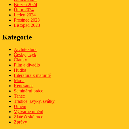
Březen 2024
Únor 2024
Leden 2024
Prosinec 2023
Listopad 2023
Kategorie
Architektura
Český jazyk
Články
Film a divadlo
Hudba
Literatura k maturitě
Móda
Renesance
Seminární práce
Tanec
Tradice, zvyky, svátky
Umění
Výtvarné umění
Zlaté české ruce
Zprávy