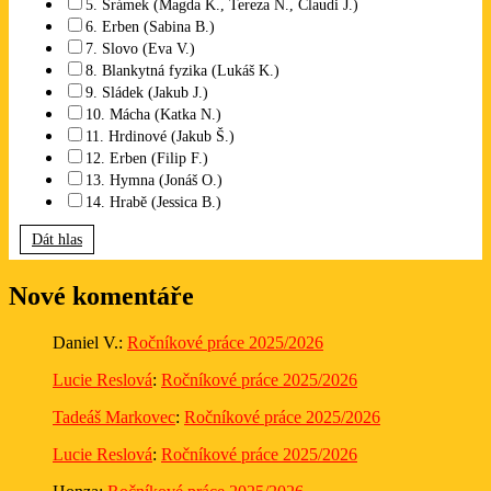
5. Šrámek (Magda K., Tereza N., Claudi J.)
6. Erben (Sabina B.)
7. Slovo (Eva V.)
8. Blankytná fyzika (Lukáš K.)
9. Sládek (Jakub J.)
10. Mácha (Katka N.)
11. Hrdinové (Jakub Š.)
12. Erben (Filip F.)
13. Hymna (Jonáš O.)
14. Hrabě (Jessica B.)
Dát hlas
Nové komentáře
Daniel V.
:
Ročníkové práce 2025/2026
Lucie Reslová
:
Ročníkové práce 2025/2026
Tadeáš Markovec
:
Ročníkové práce 2025/2026
Lucie Reslová
:
Ročníkové práce 2025/2026