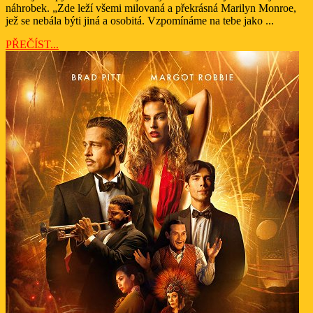
náhrobek. „Zde leží všemi milovaná a překrásná Marilyn Monroe,
jež se nebála býti jiná a osobitá. Vzpomínáme na tebe jako ...
PŘEČÍST...
PŘEČÍST...