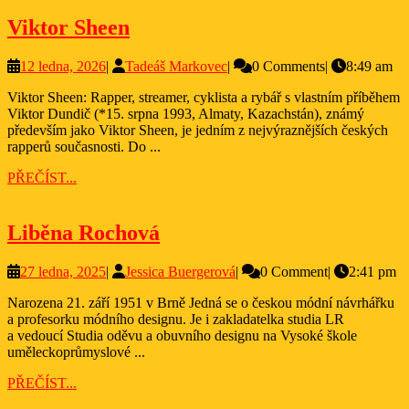
Viktor
Viktor Sheen
Sheen
12
Tadeáš
12 ledna, 2026
|
Tadeáš Markovec
|
0 Comments
|
8:49 am
ledna,
Markovec
Viktor Sheen: Rapper, streamer, cyklista a rybář s vlastním příběhem
2026
Viktor Dundič (*15. srpna 1993, Almaty, Kazachstán), známý
především jako Viktor Sheen, je jedním z nejvýraznějších českých
rapperů současnosti. Do ...
PŘEČÍST...
PŘEČÍST...
Liběna
Liběna Rochová
Rochová
27
Jessica
27 ledna, 2025
|
Jessica Buergerová
|
0 Comment
|
2:41 pm
ledna,
Buergerová
Narozena 21. září 1951 v Brně Jedná se o českou módní návrhářku
2025
a profesorku módního designu. Je i zakladatelka studia LR
a vedoucí Studia oděvu a obuvního designu na Vysoké škole
uměleckoprůmyslové ...
PŘEČÍST...
PŘEČÍST...