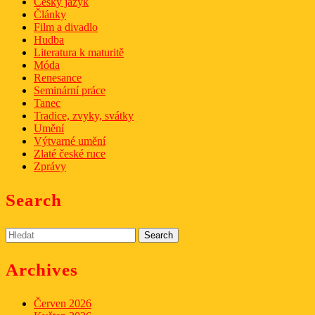
Český jazyk
Články
Film a divadlo
Hudba
Literatura k maturitě
Móda
Renesance
Seminární práce
Tanec
Tradice, zvyky, svátky
Umění
Výtvarné umění
Zlaté české ruce
Zprávy
Search
Search
for:
Archives
Červen 2026