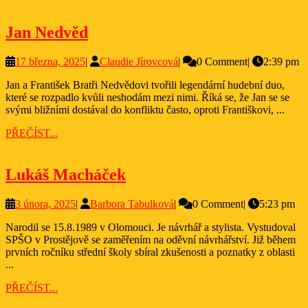
Jan
Jan Nedvěd
Nedvěd
17
Claudie
17 března, 2025
|
Claudie Jírovcová
|
0 Comment
|
2:39 pm
března,
Jírovcová
Jan a František Bratři Nedvědovi tvořili legendární hudební duo,
2025
které se rozpadlo kvůli neshodám mezi nimi. Říká se, že Jan se se
svými bližními dostával do konfliktu často, oproti Františkovi, ...
PŘEČÍST...
PŘEČÍST...
Lukáš
Lukáš Macháček
Macháček
3
Barbora
3 února, 2025
|
Barbora Tabulková
|
0 Comment
|
5:23 pm
února,
Tabulková
Narodil se 15.8.1989 v Olomouci. Je návrhář a stylista. Vystudoval
2025
SPŠO v Prostějově se zaměřením na oděvní návrhářství. Již během
prvních ročníku střední školy sbíral zkušenosti a poznatky z oblasti
...
PŘEČÍST...
PŘEČÍST...