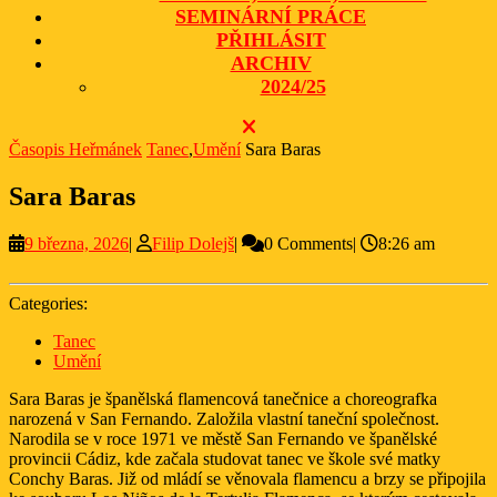
SEMINÁRNÍ PRÁCE
PŘIHLÁSIT
ARCHIV
2024/25
CLOSE
BUTTON
Časopis Heřmánek
Tanec
,
Umění
Sara Baras
Sara Baras
9
Filip
9 března, 2026
|
Filip Dolejš
|
0 Comments
|
8:26 am
března,
Dolejš
2026
Categories:
Tanec
Umění
Sara Baras je španělská flamencová tanečnice a choreografka
narozená v San Fernando. Založila vlastní taneční společnost.
Narodila se v roce 1971 ve městě San Fernando ve španělské
provincii Cádiz, kde začala studovat tanec ve škole své matky
Conchy Baras. Již od mládí se věnovala flamencu a brzy se připojila