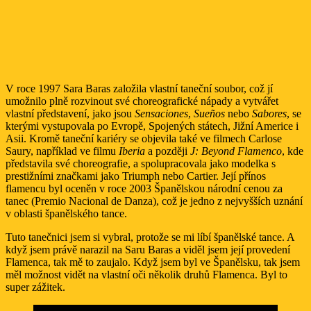
V roce 1997 Sara Baras založila vlastní taneční soubor, což jí
umožnilo plně rozvinout své choreografické nápady a vytvářet
vlastní představení, jako jsou
Sensaciones
,
Sueños
nebo
Sabores
, se
kterými vystupovala po Evropě, Spojených státech, Jižní Americe i
Asii. Kromě taneční kariéry se objevila také ve filmech Carlose
Saury, například ve filmu
Iberia
a později
J: Beyond Flamenco
, kde
představila své choreografie, a spolupracovala jako modelka s
prestižními značkami jako Triumph nebo Cartier. Její přínos
flamencu byl oceněn v roce 2003 Španělskou národní cenou za
tanec (Premio Nacional de Danza), což je jedno z nejvyšších uznání
v oblasti španělského tance.
Tuto tanečnici jsem si vybral, protože se mi líbí španělské tance. A
když jsem právě narazil na Saru Baras a viděl jsem její provedení
Flamenca, tak mě to zaujalo. Když jsem byl ve Španělsku, tak jsem
měl možnost vidět na vlastní oči několik druhů Flamenca. Byl to
super zážitek.