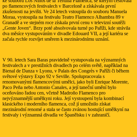
ke souboru Los Niños de la Tertulia Flamenca, se kterým cestovala
po flamencových festivalech v Barceloně a získávala první
zkušenosti na jevišti. Ve 24 letech vstoupila do souboru Manuela
Moraa, vystoupila na festivalu Teatro Flamenco Alhambra 89 v
Granadě a ve stejném roce získala první cenu v televizní soutěži
„Gente Joven“. Brzy poté absolvovala turné po Paříži, kde strávila
dva měsíce vystupováním v divadle Edouard VII, a její kariéra se
začala rychle rozvíjet směrem k mezinárodnímu uznání.
V 90. letech Sara Baras pravidelně vystupovala na významných
festivalech a v prestižních divadlech po celém světě, například na
Bienal de Danza v Lyonu, v Palais des Congrès v Paříži či během
světové výstavy Expo 92 v Seville. Spolupracovala s
renomovanými flamencovými umělci, jako byli Enrique Morente,
Paco Peña nebo Antonio Canales, a její taneční umění bylo
oceňováno řadou cen, včetně Madroño Flamenco pro
nejvýznamnější umělkyni roku. Její vystoupení byla kombinací
klasického i moderního flamenca, což jí umožnilo získat
mezinárodní renomé a stala se často zvánou hostující umělkyní na
festivaly i významná divadla ve Španělsku i v zahraničí.