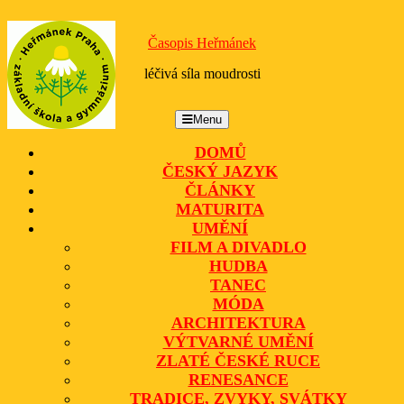
Skip
to
Časopis Heřmánek
content
léčivá síla moudrosti
Menu
Menu
DOMŮ
ČESKÝ JAZYK
ČLÁNKY
MATURITA
UMĚNÍ
FILM A DIVADLO
HUDBA
TANEC
MÓDA
ARCHITEKTURA
VÝTVARNÉ UMĚNÍ
ZLATÉ ČESKÉ RUCE
RENESANCE
TRADICE, ZVYKY, SVÁTKY