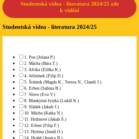
Studentská videa - literatura 2024/25 zde
k
vidění
Studentská videa - literatura 2024/25
Které studentské video se Vám líbí? Lze označit libovolný počet.
1. Poe (Jolana P.)
2. Mácha (Bára T.)
3. Afrika (Eliška K.)
4. Ječmínek (Filip D.)
5. Šrámek (Magda K., Tereza N., Claudi J.)
6. Erben (Sabina B.)
7. Slovo (Eva V.)
8. Blankytná fyzika (Lukáš K.)
9. Sládek (Jakub J.)
10. Mácha (Katka N.)
11. Hrdinové (Jakub Š.)
12. Erben (Filip F.)
13. Hymna (Jonáš O.)
14. Hrabě (Jessica B.)