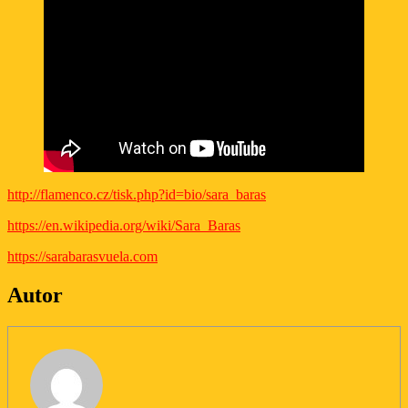
http://flamenco.cz/tisk.php?id=bio/sara_baras
https://en.wikipedia.org/wiki/Sara_Baras
https://sarabarasvuela.com
Autor