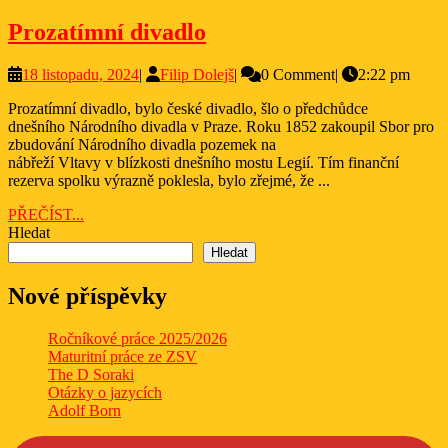
Prozatímní
Prozatímní divadlo
divadlo
18
Filip
18 listopadu, 2024
|
Filip Dolejš
|
0 Comment
|
2:22 pm
listopadu,
Dolejš
Prozatímní divadlo, bylo české divadlo, šlo o předchůdce
2024
dnešního Národního divadla v Praze. Roku 1852 zakoupil Sbor pro
zbudování Národního divadla pozemek na
nábřeží Vltavy v blízkosti dnešního mostu Legií. Tím finanční
rezerva spolku výrazně poklesla, bylo zřejmé, že ...
PŘEČÍST...
PŘEČÍST...
Hledat
Hledat
Nové příspěvky
Ročníkové práce 2025/2026
Maturitní práce ze ZSV
The D Soraki
Otázky o jazycích
Adolf Born