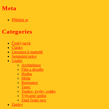
Meta
Přihlásit se
Categories
Český jazyk
Články
Literatura k maturitě
Seminární práce
Umění
Architektura
Film a divadlo
Hudba
Móda
Renesance
Tanec
Tradice, zvyky, svátky
Výtvarné umění
Zlaté české ruce
Zprávy