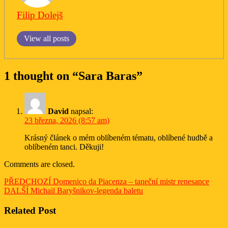
Filip Dolejš
View all posts
1 thought on “Sara Baras”
David
napsal:
23 března, 2026 (8:57 am)
Krásný článek o mém oblíbeném tématu, oblíbené hudbě a
oblíbeném tanci. Děkuji!
Comments are closed.
Navigace
Previous
PŘEDCHOZÍ
Domenico da Piacenza – taneční mistr renesance
Next
post:
DALŠÍ
Michail Baryšnikov-legenda baletu
pro
post:
příspěvek
Related Post