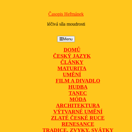
Časopis Heřmánek
léčivá síla moudrosti
Menu
Menu
DOMŮ
ČESKÝ JAZYK
ČLÁNKY
MATURITA
UMĚNÍ
FILM A DIVADLO
HUDBA
TANEC
MÓDA
ARCHITEKTURA
VÝTVARNÉ UMĚNÍ
ZLATÉ ČESKÉ RUCE
RENESANCE
TRADICE, ZVYKY, SVÁTKY