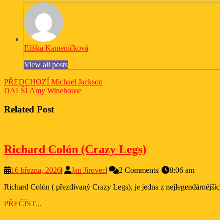
Eliška Kameníčková
View all posts
Navigace
Previous
PŘEDCHOZÍ
Michael Jackson
Next
post:
DALŠÍ
Amy Winehouse
pro
post:
příspěvek
Related Post
Richard
Richard Colón (Crazy Legs)
Colón
16
Jan
16 března, 2026
|
Jan Jírovec
|
2 Comments
|
8:06 am
(Crazy
března,
Jírovec
Legs)
Richard Colón ( přezdívaný Crazy Legs), je jedna z nejlegendárnějš
2026
PŘEČÍST...
PŘEČÍST...