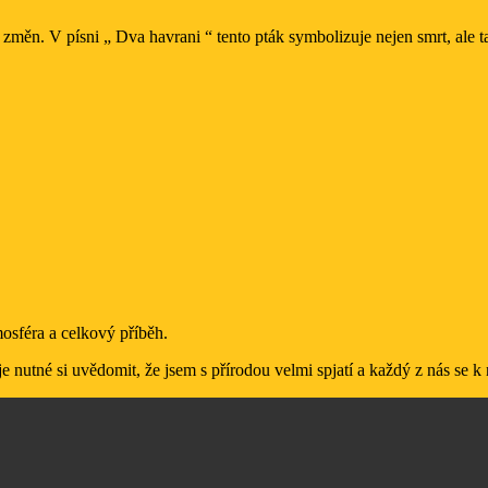
měn. V písni „ Dva havrani “ tento pták symbolizuje nejen smrt, ale tak
mosféra a celkový příběh.
 nutné si uvědomit, že jsem s přírodou velmi spjatí a každý z nás se k n