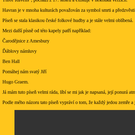
Havran je v mnoha kulturách považován za symbol smrti a předzvěsti z
Píseň se stala klasikou české folkové hudby a je stále velmi oblíbená.
Mezi další písně od této kapely patří například:
Čarodějnice z Amesbury
Ďáblovy námluvy
Ben Hall
Pomáhej nám svatý Jiří
Hugo Graem.
Já mám tuto píseň velmi ráda, líbí se mi jak je napsaná, její ponurá at
Podle mého názoru tato píseň vypráví o tom, že každý jedou zemře a je