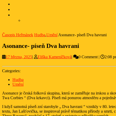
Časopis Heřmánek
Hudba
,
Umění
Asonance- píseň Dva havrani
Asonance- píseň Dva havrani
17
Eliška
17 března, 2025
|
Eliška Kameníčková
|
0 Comment
|
2:08 
března,
Kameníčková
2025
Categories:
Hudba
Umění
Asonance je česká folková skupina, která se zaměřuje na irskou a skot
Twa Corbies “ (Dva krkavci). Píseň má ponurou atmosféru a pojednává 
I když samotná píseň zní starobyle „ Dva havrani “ vznikly v 80. letec
textu, Jan Lašťovička, se inspiroval právě tématikou přírody a smrti
Three Ravens“, pochází z 17. století a existuje v několika verzích.