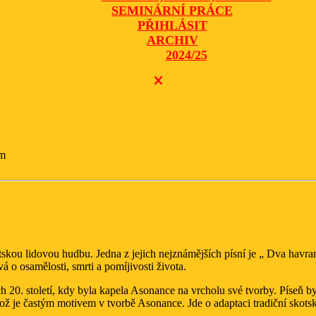
SEMINÁRNÍ PRÁCE
PŘIHLÁSIT
ARCHIV
2024/25
CLOSE
BUTTON
pm
skou lidovou hudbu. Jedna z jejich nejznámějších písní je „ Dva havran
o osamělosti, smrti a pomíjivosti života.
h 20. století, kdy byla kapela Asonance na vrcholu své tvorby. Píseň byl
, což je častým motivem v tvorbě Asonance. Jde o adaptaci tradiční sko