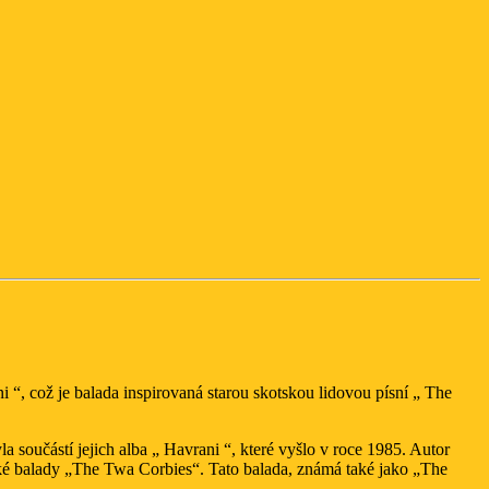
i “, což je balada inspirovaná starou skotskou lidovou písní „ The
a součástí jejich alba „ Havrani “, které vyšlo v roce 1985. Autor
tské balady „The Twa Corbies“. Tato balada, známá také jako „The