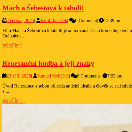
Mach
Mach a Šebestová k tabuli!
a
2
Jakub
2 června, 2025
|
Jakub Janeček
|
0 Comment
|
12:39 pm
Šebestová
června,
Janeček
k
Film Mach a Šebestová k tabuli! je animovaná česká komedie, která navazuje na oblíbenou postavu dětí z 80. let, Macha a Šebestové, známé především z televizních večerníčků, režírovaný Vladimírem
2025
Drápalem ...
tabuli!
PŘEČÍST...
PŘEČÍST...
Renesanční
Renesanční hudba a její znaky
hudba
22
Samuel
22 září, 2025
|
Samuel Sedláček
|
6 Comments
|
7:03 am
a
září,
Sedláček
její
Úvod Renesance s sebou přinesla antické ideály a člověk se stal středobodem uměleckého projevu. Pozornost společnosti se přesouvala od náboženských výšin k pozemskému světu. Umělci začali tvořit pro lidi
2025
a ...
znaky
PŘEČÍST...
PŘEČÍST...