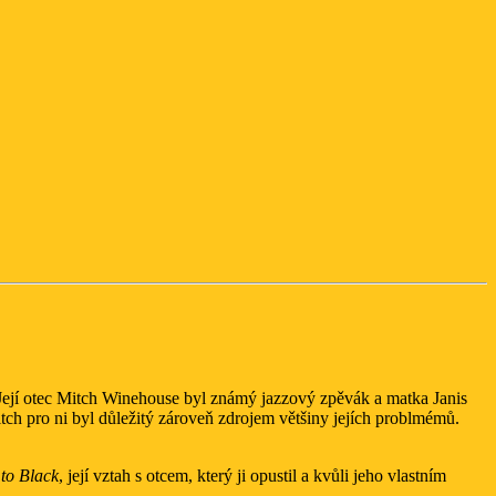
Její otec Mitch Winehouse byl známý jazzový zpěvák a matka Janis
tch pro ni byl důležitý zároveň zdrojem většiny jejích problmémů.
to Black
, její vztah s otcem, který ji opustil a kvůli jeho vlastním