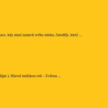
e, kdy musí zastavit svého mistra, čaroděje, který ...
ěgin ). Hlavní mužskou roli – Evžena ...