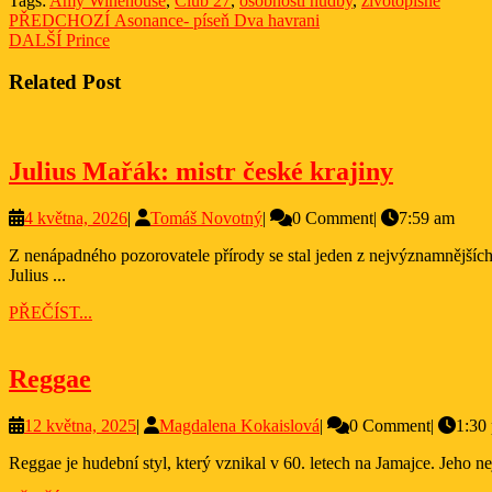
Tags:
Amy Winehouse
,
Club 27
,
osobnosti hudby
,
životopisné
Navigace
Previous
PŘEDCHOZÍ
Asonance- píseň Dva havrani
Next
post:
DALŠÍ
Prince
pro
post:
příspěvek
Related Post
Julius
Julius Mařák: mistr české krajiny
Mařák:
4
Tomáš
4 května, 2026
|
Tomáš Novotný
|
0 Comment
|
7:59 am
mistr
května,
Novotný
české
Z nenápadného pozorovatele přírody se stal jeden z nejvýznamnějších českých krajinářů. Julius Mařák ovlivnil nejen svou tvorbou, ale i celou generaci umělců, které vedl. Život Julius Mařák celým jménem
2026
Julius ...
krajiny
PŘEČÍST...
PŘEČÍST...
Reggae
Reggae
12
Magdalena
12 května, 2025
|
Magdalena Kokaislová
|
0 Comment
|
1:30
května,
Kokaislová
Reggae je hudební styl, který vznikal v 60. letech na Jamajce. Jeho 
2025