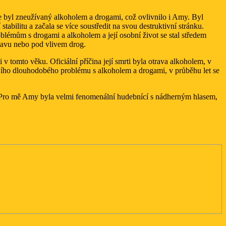
e byl zneužívaný alkoholem a drogami, což ovlivnilo i Amy. Byl
bilitu a začala se více soustředit na svou destruktivní stránku.
oblémům s drogami a alkoholem a její osobní život se stal středem
stavu nebo pod vlivem drog.
v tomto věku. Oficiální příčina její smrti byla otrava alkoholem, v
 jejího dlouhodobého problému s alkoholem a drogami, v průběhu let se
ím. Pro mě Amy byla velmi fenomenální hudebnící s nádherným hlasem,