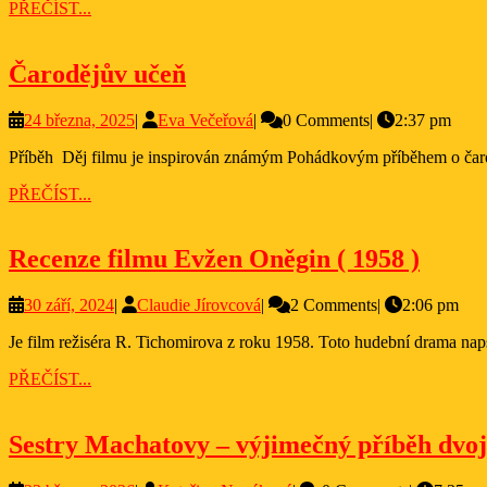
PŘEČÍST...
PŘEČÍST...
Čarodějův
Čarodějův učeň
učeň
24
Eva
24 března, 2025
|
Eva Večeřová
|
0 Comments
|
2:37 pm
března,
Večeřová
Příběh Děj filmu je inspirován známým Pohádkovým příběhem o čaroděj
2025
PŘEČÍST...
PŘEČÍST...
Recen
Recenze filmu Evžen Oněgin ( 1958 )
filmu
30
Claudie
30 září, 2024
|
Claudie Jírovcová
|
2 Comments
|
2:06 pm
Evžen
září,
Jírovcová
Oněgi
Je film režiséra R. Tichomirova z roku 1958. Toto hudební drama nap
2024
(
PŘEČÍST...
PŘEČÍST...
1958
)
Sestry Machatovy – výjimečný příběh dvojč