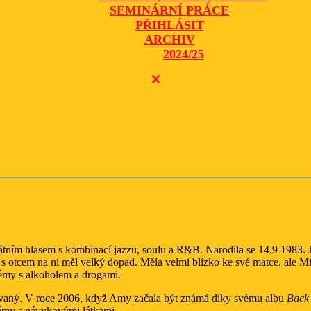
SEMINÁRNÍ PRÁCE
PŘIHLÁSIT
ARCHIV
2024/25
CLOSE
BUTTON
átním hlasem s kombinací jazzu, soulu a R&B. Narodila se 14.9 1983. 
h s otcem na ní měl velký dopad. Měla velmi blízko ke své matce, ale Mi
lémy s alkoholem a drogami.
kovaný. V roce 2006, když Amy začala být známá díky svému albu
Back 
lémy s návykovými látkami.