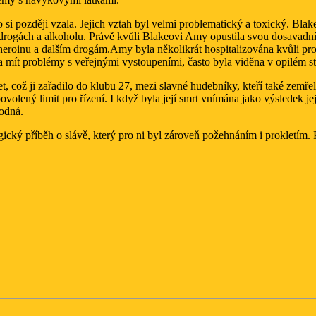
i později vzala. Jejich vztah byl velmi problematický a toxický. Blak
rogách a alkoholu. Právě kvůli Blakeovi Amy opustila svou dosavadní sta
k heroinu a dalším drogám.Amy byla několikrát hospitalizována kvůli pr
la mít problémy s veřejnými vystoupeními, často byla viděna v opilém 
ož ji zařadilo do klubu 27, mezi slavné hudebníky, kteří také zemřeli 
 povolený limit pro řízení. I když byla její smrt vnímána jako výsledek
hodná.
agický příběh o slávě, který pro ni byl zároveň požehnáním i proklet