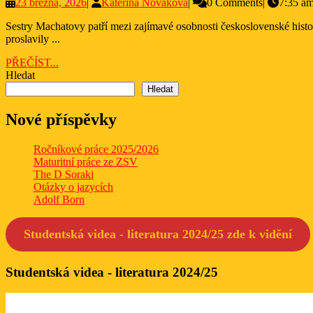
23
Kateřina
23 března, 2026
|
Kateřina Nováková
|
0 Comments
|
7:35 a
března,
Nováková
Sestry Machatovy patří mezi zajímavé osobnosti československé historie. Byly to jednovaječné dvojčata, která dokázala dosáhnout úspěchu hned ve dvou různých oblastech – ve sportu a v umění. Nejprve se
2026
proslavily ...
PŘEČÍST...
PŘEČÍST...
Hledat
Hledat
Nové příspěvky
Ročníkové práce 2025/2026
Maturitní práce ze ZSV
The D Soraki
Otázky o jazycích
Adolf Born
Studentská videa - literatura 2024/25 zde k
vidění
Studentská videa - literatura 2024/25