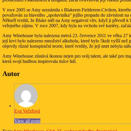
V roce 2005 se Amy seznámila s Blakeem Fielderem-Civilem, kterého s
považován za hlavního „spoluviníka“ jejího propadu do závislosti na d
Někteří tvrdili, že Blake měl na Amy negativní vliv, když ji přivedl 
veřejného zájmu. V roce 2007, kdy byla na vrcholu své kariéry, zača
Amy Winehouse byla nalezena mrtvá 23. července 2011 ve věku 27 let, c
její krvi bylo nalezeno množství alkoholu, které bylo 5krát vyšší než
objevily různé konspirační teorie, které tvrdily, že její smrt nebyla ná
Amy Winehouse zůstává ikonou nejen pro svůj talent, ale také pro tr
která svojí hudbou inspirovala tisíce lidí.
Autor
Eva Večeřová
View all posts