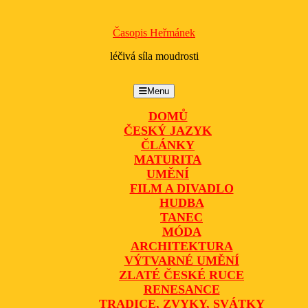
Časopis Heřmánek
léčivá síla moudrosti
Menu
Menu
DOMŮ
ČESKÝ JAZYK
ČLÁNKY
MATURITA
UMĚNÍ
FILM A DIVADLO
HUDBA
TANEC
MÓDA
ARCHITEKTURA
VÝTVARNÉ UMĚNÍ
ZLATÉ ČESKÉ RUCE
RENESANCE
TRADICE, ZVYKY, SVÁTKY