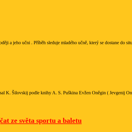
i a jeho učni . Příběh sleduje mladého učně, který se dostane do situac
ze
n
sal K. Šilovskij podle knihy A. S. Puškina Evžen Oněgin ( Jevgenij On
Sestry
at ze světa sportu a baletu
Machatovy