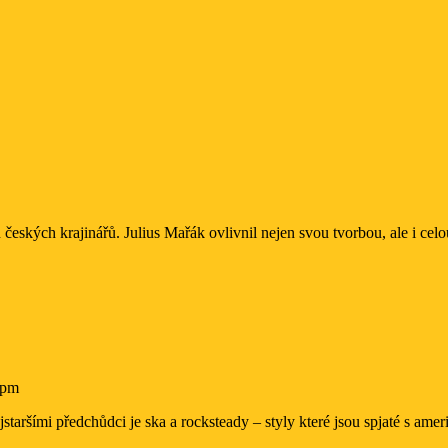
 pm
nejstaršími předchůdci je ska a rocksteady – styly které jsou spjaté s a