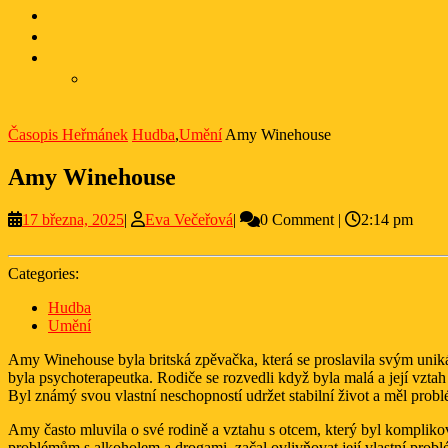
Časopis Heřmánek
Hudba
,
Umění
Amy Winehouse
Amy Winehouse
17
Eva
17 března, 2025
|
Eva Večeřová
|
0 Comment
|
2:14 pm
března,
Večeřová
2025
Categories:
Hudba
Umění
Amy Winehouse byla britská zpěvačka, která se proslavila svým unik
byla psychoterapeutka. Rodiče se rozvedli když byla malá a její vzta
Byl známý svou vlastní neschopností udržet stabilní život a měl prob
Amy často mluvila o své rodině a vztahu s otcem, který byl kompli
problémům s alkoholem a drogami, začal ovlivňovat její vlastní prob