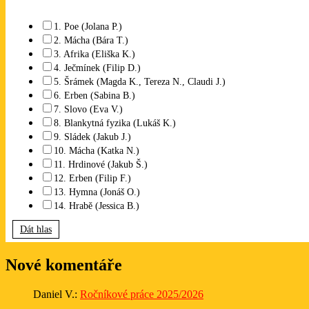
1. Poe (Jolana P.)
2. Mácha (Bára T.)
3. Afrika (Eliška K.)
4. Ječmínek (Filip D.)
5. Šrámek (Magda K., Tereza N., Claudi J.)
6. Erben (Sabina B.)
7. Slovo (Eva V.)
8. Blankytná fyzika (Lukáš K.)
9. Sládek (Jakub J.)
10. Mácha (Katka N.)
11. Hrdinové (Jakub Š.)
12. Erben (Filip F.)
13. Hymna (Jonáš O.)
14. Hrabě (Jessica B.)
Dát hlas
Nové komentáře
Daniel V.
:
Ročníkové práce 2025/2026