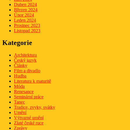
Duben 2024
Březen 2024
Únor 2024
Leden 2024
Prosinec 2023
Listopad 2023
Kategorie
Architektura
Český jazyk
Články
Film a divadlo
Hudba
Literatura k maturitě
Móda
Renesance
Seminární práce
Tanec
Tradice, zvyky, svátky
Umění
Výtvarné umění
Zlaté české ruce
Zprávy