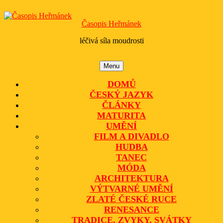
Skip
to
Časopis Heřmánek
content
léčivá síla moudrosti
Menu
Menu
DOMŮ
ČESKÝ JAZYK
ČLÁNKY
MATURITA
UMĚNÍ
FILM A DIVADLO
HUDBA
TANEC
MÓDA
ARCHITEKTURA
VÝTVARNÉ UMĚNÍ
ZLATÉ ČESKÉ RUCE
RENESANCE
TRADICE, ZVYKY, SVÁTKY