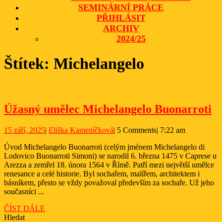
SEMINÁRNÍ PRÁCE
PŘIHLÁSIT
ARCHIV
2024/25
CLOSE
Štítek:
Michelangelo
BUTTON
Ú
Úžasný umělec Michelangelo Buonarroti
u
15
Eliška
15 září, 2025
|
Eliška Kameníčková
|
5 Comments
|
7:22 am
M
září,
Kameníčková
B
Úvod Michelangelo Buonarroti (celým jménem Michelangelo di
2025
Lodovico Buonarroti Simoni) se narodil 6. března 1475 v Caprese u
Arezza a zemřel 18. února 1564 v Římě. Patří mezi největší umělce
renesance a celé historie. Byl sochařem, malířem, architektem i
básníkem, přesto se vždy považoval především za sochaře. Už jeho
současníci ...
ČÍST
ČÍST DÁLE
DÁLE
Hledat