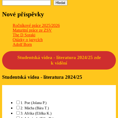
Hledat
Nové příspěvky
Ročníkové práce 2025/2026
Maturitní práce ze ZSV
The D Soraki
Otázky o jazycích
Adolf Born
Studentská videa - literatura 2024/25 zde
k
vidění
Studentská videa - literatura 2024/25
Které studentské video se Vám líbí? Lze označit libovolný počet.
1. Poe (Jolana P.)
2. Mácha (Bára T.)
3. Afrika (Eliška K.)