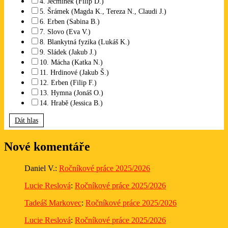
4. Ječmínek (Filip D.)
5. Šrámek (Magda K., Tereza N., Claudi J.)
6. Erben (Sabina B.)
7. Slovo (Eva V.)
8. Blankytná fyzika (Lukáš K.)
9. Sládek (Jakub J.)
10. Mácha (Katka N.)
11. Hrdinové (Jakub Š.)
12. Erben (Filip F.)
13. Hymna (Jonáš O.)
14. Hrabě (Jessica B.)
Dát hlas
Nové komentáře
Daniel V.
:
Ročníkové práce 2025/2026
Lucie Reslová
:
Ročníkové práce 2025/2026
Tadeáš Markovec
:
Ročníkové práce 2025/2026
Lucie Reslová
:
Ročníkové práce 2025/2026