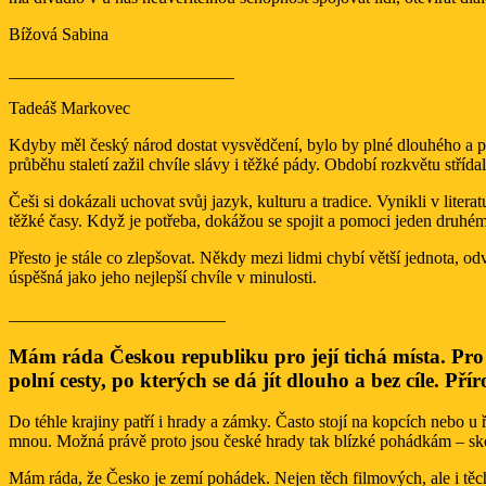
Bížová Sabina
__________________________
Tadeáš Markovec
Kdyby měl český národ dostat vysvědčení, bylo by plné dlouhého a pe
průběhu staletí zažil chvíle slávy i těžké pády. Období rozkvětu stříd
Češi si dokázali uchovat svůj jazyk, kulturu a tradice. Vynikli v lit
těžké časy. Když je potřeba, dokážou se spojit a pomoci jeden druhé
Přesto je stále co zlepšovat. Někdy mezi lidmi chybí větší jednota, 
úspěšná jako jeho nejlepší chvíle v minulosti.
_________________________
Mám ráda Českou republiku pro její tichá místa. Pro 
polní cesty, po kterých se dá jít dlouho a bez cíle. Pří
Do téhle krajiny patří i hrady a zámky. Často stojí na kopcích nebo u ř
mnou. Možná právě proto jsou české hrady tak blízké pohádkám – sko
Mám ráda, že Česko je zemí pohádek. Nejen těch filmových, ale i těch