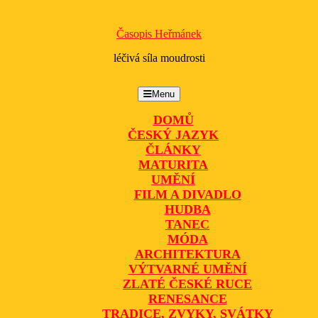
Časopis Heřmánek
léčivá síla moudrosti
Menu
Menu
DOMŮ
ČESKÝ JAZYK
ČLÁNKY
MATURITA
UMĚNÍ
FILM A DIVADLO
HUDBA
TANEC
MÓDA
ARCHITEKTURA
VÝTVARNÉ UMĚNÍ
ZLATÉ ČESKÉ RUCE
RENESANCE
TRADICE, ZVYKY, SVÁTKY