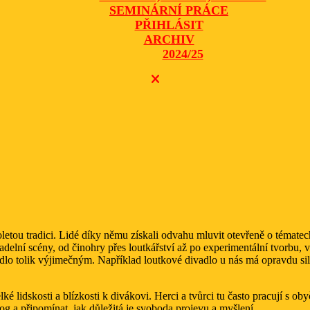
SEMINÁRNÍ PRÁCE
PŘIHLÁSIT
ARCHIV
2024/25
CLOSE
BUTTON
etou tradici. Lidé díky němu získali odvahu mluvit otevřeně o tématec
adelní scény, od činohry přes loutkářství až po experimentální tvorbu, 
dlo tolik výjimečným. Například loutkové divadlo u nás má opravdu siln
elké lidskosti a blízkosti k divákovi. Herci a tvůrci tu často pracují s
log a připomínat, jak důležitá je svoboda projevu a myšlení.