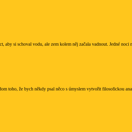
éct, aby si schoval vodu, ale zem kolem něj začala vadnout. Jedné noci mu
ědom toho, že bych někdy psal něco s úmyslem vytvořit filosofickou analýz