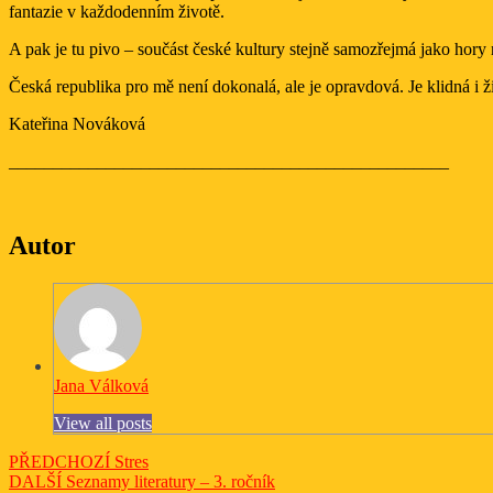
fantazie v každodenním životě.
A pak je tu pivo – součást české kultury stejně samozřejmá jako hory n
Česká republika pro mě není dokonalá, ale je opravdová. Je klidná i ži
Kateřina Nováková
__________________________________________________
Autor
Jana Válková
View all posts
Navigace
Previous
PŘEDCHOZÍ
Stres
Next
post:
DALŠÍ
Seznamy literatury – 3. ročník