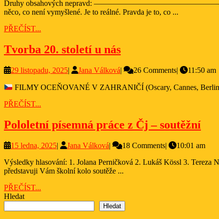
Druhy obsahových nepravd: —————————————————————————————————————- Co je pravda? Studenti 2. ročníku: Pravda je tvrzení, které je podložené důkazy. Je to
2025
něco, co není vymyšlené. Je to reálné. Pravda je to, co ...
PŘEČÍST...
PŘEČÍST...
Tvorba
Tvorba 20. století u nás
20.
29
Jana
29 listopadu, 2025
|
Jana Válková
|
26 Comments
|
11:50 am
století
listopadu,
Válková
u
FILMY OCEŇOVANÉ V ZAHRANIČÍ (Oscary, Cannes, Berlina
2025
nás
PŘEČÍST...
PŘEČÍST...
Pol
Pololetní písemná práce z Čj – soutěžní
pís
15
Jana
15 ledna, 2025
|
Jana Válková
|
18 Comments
|
10:01 am
prá
ledna,
Válková
z
Výsledky hlasování: 1. Jolana Perničková 2. Lukáš Kössl 3. Tereza Náhlovská 4. Magdalena Kokaislová 5. Kateřina Nováková Tito studenti postupují do celostátního kola. Gratulujeme! Vážení čtenáři,
2025
představuji Vám školní kolo soutěže ...
Čj
PŘEČÍST...
PŘEČÍST...
–
Hledat
sou
Hledat