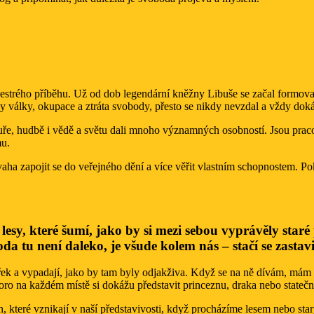
strého příběhu. Už od dob legendární kněžny Libuše se začal formovat s
aly války, okupace a ztráta svobody, přesto se nikdy nevzdal a vždy dok
eratuře, hudbě i vědě a světu dali mnoho významných osobností. Jsou pra
mu.
odvaha zapojit se do veřejného dění a více věřit vlastním schopnostem. 
lesy, které šumí, jako by si mezi sebou vyprávěly star
roda tu není daleko, je všude kolem nás – stačí se zastavi
ek a vypadají, jako by tam byly odjakživa. Když se na ně dívám, mám poci
ro na každém místě si dokážu představit princeznu, draka nebo statečn
, které vznikají v naší představivosti, když procházíme lesem nebo st