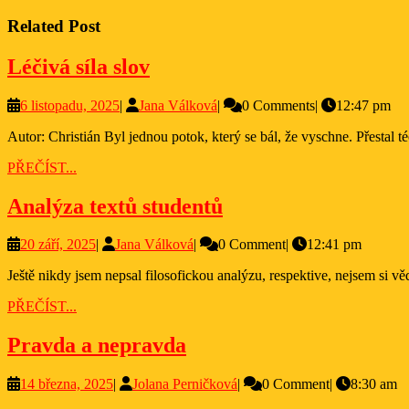
pro
post:
příspěvek
Related Post
Léčivá
Léčivá síla slov
síla
6
Jana
6 listopadu, 2025
|
Jana Válková
|
0 Comments
|
12:47 pm
slov
listopadu,
Válková
Autor: Christián Byl jednou potok, který se bál, že vyschne. Přestal t
2025
PŘEČÍST...
PŘEČÍST...
Analýza
Analýza textů studentů
textů
20
Jana
20 září, 2025
|
Jana Válková
|
0 Comment
|
12:41 pm
studentů
září,
Válková
Ještě nikdy jsem nepsal filosofickou analýzu, respektive, nejsem si v
2025
PŘEČÍST...
PŘEČÍST...
Pravda
Pravda a nepravda
a
14
Jolana
14 března, 2025
|
Jolana Perničková
|
0 Comment
|
8:30 am
nepravda
března,
Perničková