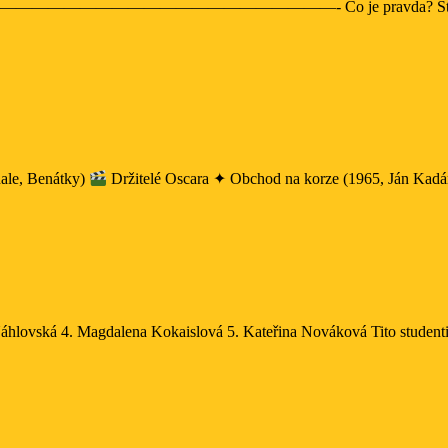
le, Benátky)
Držitelé Oscara ✦ Obchod na korze (1965, Ján Kadár &
oletní
emná
ce
těžní