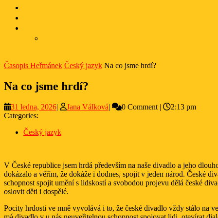
Časopis Heřmánek
Český jazyk
Na co jsme hrdí?
Na co jsme hrdí?
31
Jana
31 ledna, 2026
|
Jana Válková
|
0 Comment
|
2:13 pm
ledna,
Válková
Categories:
2026
Český jazyk
V České republice jsem hrdá především na naše divadlo a jeho dlouhol
dokázalo a věřím, že dokáže i dodnes, spojit v jeden národ. České div
schopnost spojit umění s lidskostí a svobodou projevu dělá české diva
oslovit děti i dospělé.
Pocity hrdosti ve mně vyvolává i to, že české divadlo vždy stálo na v
má divadlo v u nás neuveřitelnou schopnost spojovat lidi, otevírat dia