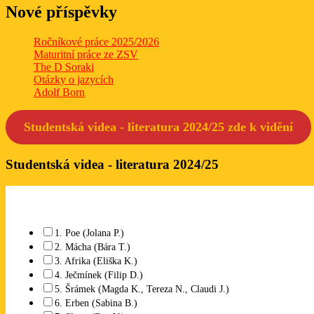
Nové příspěvky
Ročníkové práce 2025/2026
Maturitní práce ze ZSV
The D Soraki
Otázky o jazycích
Adolf Born
Studentská videa - literatura 2024/25 zde k
vidění
Studentská videa - literatura 2024/25
1. Poe (Jolana P.)
2. Mácha (Bára T.)
3. Afrika (Eliška K.)
4. Ječmínek (Filip D.)
5. Šrámek (Magda K., Tereza N., Claudi J.)
6. Erben (Sabina B.)