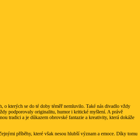
h, o kterých se do té doby téměř nemluvilo. Také nás divadlo vždy
vždy podporovaly originalitu, humor i kritické myšlení. A právě
ou tradici a je důkazem obrovské fantazie a kreativity, která dokáže
 obyčejnými příběhy, které však nesou hlubší význam a emoce. Díky tomu