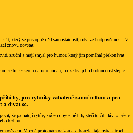
tát, který se postupně učil samostatnosti, odvaze i odpovědnosti. V
ázal znovu povstat.
covití, zruční a mají smysl pro humor, který jim pomáhal překonávat
Pokud se to českému národu podaří, může být jeho budoucnost stejně
é příběhy, pro rybníky zahalené ranní mlhou a pro
t a dívat se.
t, že pamatují rytíře, krále i obyčejné lidi, kteří tu žili dávno přede
ého hrdinu.
arým městem. Možná proto nám nejsou cizí kouzla, tajemství a trochu