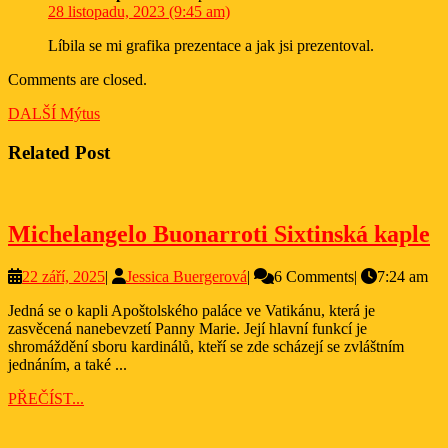
28 listopadu, 2023 (9:45 am)
Líbila se mi grafika prezentace a jak jsi prezentoval.
Comments are closed.
Navigace
Next
DALŠÍ
Mýtus
post:
pro
Related Post
příspěvek
M
Michelangelo Buonarroti Sixtinská kaple
B
22
Jessica
22 září, 2025
|
Jessica Buergerová
|
6 Comments
|
7:24 am
S
září,
Buergerová
k
Jedná se o kapli Apoštolského paláce ve Vatikánu, která je
2025
zasvěcená nanebevzetí Panny Marie. Její hlavní funkcí je
shromáždění sboru kardinálů, kteří se zde scházejí se zvláštním
jednáním, a také ...
PŘEČÍST...
PŘEČÍST...