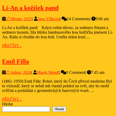
Li-
Li-An a kožíšek pand
An
27
Jana
27 března, 2025
|
Jana Válková
|
14 Comments
|
9:06 am
a
března,
Válková
kožíšek
Li-An a kožíšek pand Kdysi velmi dávno, za sedmero řekami a
2025
sedmero horami, žila blízko bambusového lesa holčička jménem Li-
pand
An. Ráda si chodila do lesa hrát. Uměla sbírat lesní ...
PŘEČÍST...
PŘEČÍST...
Emil Filla
Emil Filla
27
Marek
27 dubna, 2026
|
Marek Mendl
|
0 Comment
|
7:45 am
dubna,
Mendl
(1882–1959) Emil Filla: Rebel, který do Čech přivezl modernu Byl
2026
to vizionář, který se nebál mít vlastní pohled na svět, aby ho mohl
zvěčnit a poskládat z geometrických barevných tvarů. ...
PŘEČÍST...
PŘEČÍST...
Hledat
Hledat