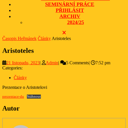
SEMINÁRNÍ PRÁCE
PŘIHLÁSIT
ARCHIV
2024/25
CLOSE
BUTTON
Časopis Heřmánek
Články
Aristoteles
Aristoteles
21
Admin
21 listopadu, 2023
|
Admin
|
5 Comments
|
7:52 pm
listopadu,
Categories:
2023
Články
Prezentace o Aristotelovi
prezentace-du
Stáhnout
Autor