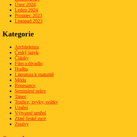
Únor 2024
Leden 2024
Prosinec 2023
Listopad 2023
Kategorie
Architektura
Český jazyk
Články
Film a divadlo
Hudba
Literatura k maturitě
Móda
Renesance
Seminární práce
Tanec
Tradice, zvyky, svátky
Umění
Výtvarné umění
Zlaté české ruce
Zprávy