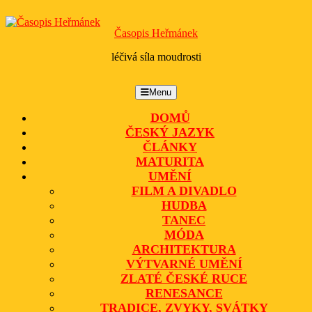
Skip
to
Časopis Heřmánek
content
léčivá síla moudrosti
Menu
Menu
DOMŮ
ČESKÝ JAZYK
ČLÁNKY
MATURITA
UMĚNÍ
FILM A DIVADLO
HUDBA
TANEC
MÓDA
ARCHITEKTURA
VÝTVARNÉ UMĚNÍ
ZLATÉ ČESKÉ RUCE
RENESANCE
TRADICE, ZVYKY, SVÁTKY