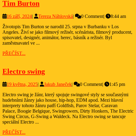
Tim
Tim Burton
Burton
16
Tereza
16 září, 2024
|
Tereza Náhlovská
|
0 Comment
|
8:44 am
září,
Náhlovská
Životopis Tim Burton se narodil 25. srpna v Burbanku v Los
2024
Angeles. Živí se jako filmový režisér, scénárista, filmový producent,
spisovatel, designér, animátor, herec, básník a režisér. Byl
zaměstnavatel ve ...
PŘEČÍST...
PŘEČÍST...
Electro
Electro swing
swing
19
Jakub
19 května, 2025
|
Jakub Janeček
|
0 Comment
|
1:45 pm
května,
Janeček
Electro swing je žánr, který spojuje swingové styly se současnými
2025
hudebními žánry jako house, hip-hop, EDM apod. Mezi hlavní
interprety tohoto žánru patří Goldfish, Parov Stelar, Caravan
Palace, Boogie Belgique, Swingrowers, Dirty Honkers, The Electric
Swing Circus, G-Swing a Waldeck. Na Electro swing se tancuje
speciální Electro ...
PŘEČÍST...
PŘEČÍST...