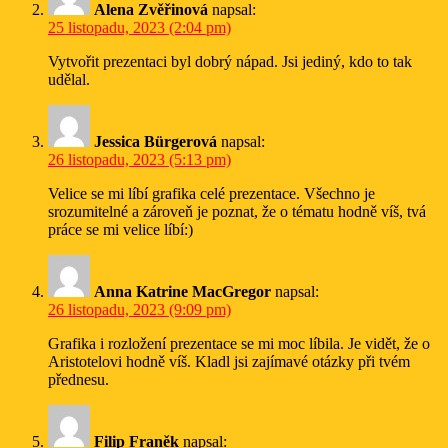
Alena Zvěřinová
napsal:
25 listopadu, 2023 (2:04 pm)
Vytvořit prezentaci byl dobrý nápad. Jsi jediný, kdo to tak
udělal.
Jessica Bürgerová
napsal:
26 listopadu, 2023 (5:13 pm)
Velice se mi líbí grafika celé prezentace. Všechno je
srozumitelné a zároveň je poznat, že o tématu hodně víš, tvá
práce se mi velice líbí:)
Anna Katrine MacGregor
napsal:
26 listopadu, 2023 (9:09 pm)
Grafika i rozložení prezentace se mi moc líbila. Je vidět, že o
Aristotelovi hodně víš. Kladl jsi zajímavé otázky při tvém
přednesu.
Filip Franěk
napsal: