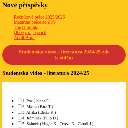
Nové příspěvky
Ročníkové práce 2025/2026
Maturitní práce ze ZSV
The D Soraki
Otázky o jazycích
Adolf Born
Studentská videa - literatura 2024/25 zde
k
vidění
Studentská videa - literatura 2024/25
Které studentské video se Vám líbí? Lze označit libovolný počet.
1. Poe (Jolana P.)
2. Mácha (Bára T.)
3. Afrika (Eliška K.)
4. Ječmínek (Filip D.)
5. Šrámek (Magda K., Tereza N., Claudi J.)