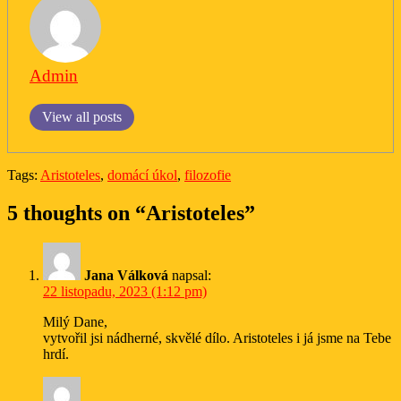
Admin
View all posts
Tags:
Aristoteles
,
domácí úkol
,
filozofie
5 thoughts on “Aristoteles”
Jana Válková
napsal:
22 listopadu, 2023 (1:12 pm)
Milý Dane,
vytvořil jsi nádherné, skvělé dílo. Aristoteles i já jsme na Tebe
hrdí.