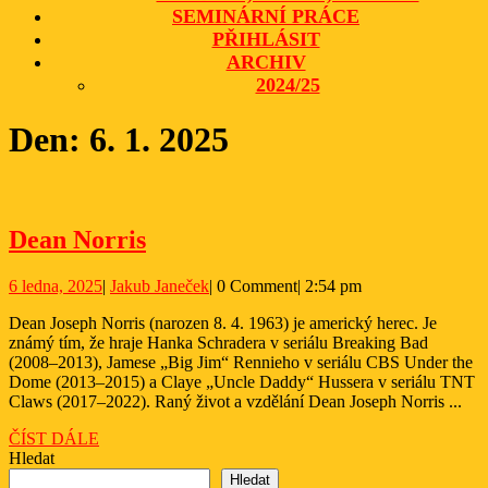
SEMINÁRNÍ PRÁCE
PŘIHLÁSIT
ARCHIV
2024/25
CLOSE
Den:
6. 1. 2025
BUTTON
Dean
Dean Norris
Norris
6
Jakub
6 ledna, 2025
|
Jakub Janeček
|
0 Comment
|
2:54 pm
ledna,
Janeček
Dean Joseph Norris (narozen 8. 4. 1963) je americký herec. Je
2025
známý tím, že hraje Hanka Schradera v seriálu Breaking Bad
(2008–2013), Jamese „Big Jim“ Rennieho v seriálu CBS Under the
Dome (2013–2015) a Claye „Uncle Daddy“ Hussera v seriálu TNT
Claws (2017–2022). Raný život a vzdělání Dean Joseph Norris ...
ČÍST
ČÍST DÁLE
DÁLE
Hledat
Hledat