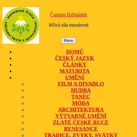
Skip
to
Časopis Heřmánek
content
léčivá síla moudrosti
Menu
Menu
DOMŮ
ČESKÝ JAZYK
ČLÁNKY
MATURITA
UMĚNÍ
FILM A DIVADLO
HUDBA
TANEC
MÓDA
ARCHITEKTURA
VÝTVARNÉ UMĚNÍ
ZLATÉ ČESKÉ RUCE
RENESANCE
TRADICE, ZVYKY, SVÁTKY