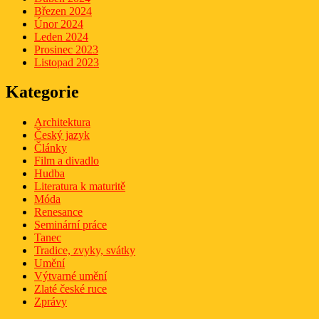
Březen 2024
Únor 2024
Leden 2024
Prosinec 2023
Listopad 2023
Kategorie
Architektura
Český jazyk
Články
Film a divadlo
Hudba
Literatura k maturitě
Móda
Renesance
Seminární práce
Tanec
Tradice, zvyky, svátky
Umění
Výtvarné umění
Zlaté české ruce
Zprávy