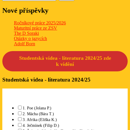
Nové příspěvky
Ročníkové práce 2025/2026
Maturitní práce ze ZSV
The D Soraki
Otázky o jazycích
Adolf Born
Studentská videa - literatura 2024/25 zde
k
vidění
Studentská videa - literatura 2024/25
Které studentské video se Vám líbí? Lze označit libovolný počet.
1. Poe (Jolana P.)
2. Mácha (Bára T.)
3. Afrika (Eliška K.)
4. Ječmínek (Filip D.)