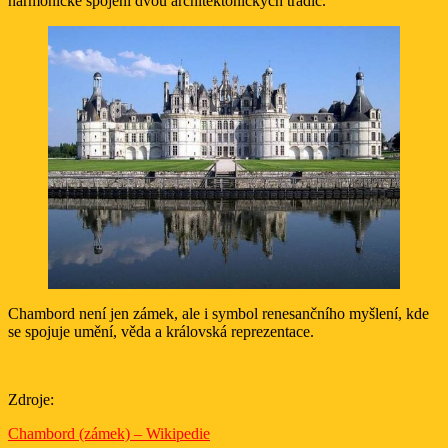
harmonické spojení dvou architektonických tradic.
Chambord není jen zámek, ale i symbol renesančního myšlení, kde
se spojuje umění, věda a královská reprezentace.
Zdroje:
Chambord (zámek) – Wikipedie