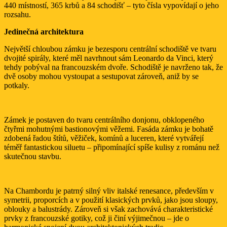
440 místností, 365 krbů a 84 schodišť – tyto čísla vypovídají o jeho
rozsahu.
Jedinečná architektura
Největší chloubou zámku je bezesporu centrální schodiště ve tvaru
dvojité spirály, které měl navrhnout sám Leonardo da Vinci, který
tehdy pobýval na francouzském dvoře. Schodiště je navrženo tak, že
dvě osoby mohou vystoupat a sestupovat zároveň, aniž by se
potkaly.
Zámek je postaven do tvaru centrálního donjonu, obklopeného
čtyřmi mohutnými bastionovými věžemi. Fasáda zámku je bohatě
zdobená řadou štítů, věžiček, komínů a luceren, které vytvářejí
téměř fantastickou siluetu – připomínající spíše kulisy z románu než
skutečnou stavbu.
Na Chambordu je patrný silný vliv italské renesance, především v
symetrii, proporcích a v použití klasických prvků, jako jsou sloupy,
oblouky a balustrády. Zároveň si však zachovává charakteristické
prvky z francouzské gotiky, což ji činí výjimečnou – jde o