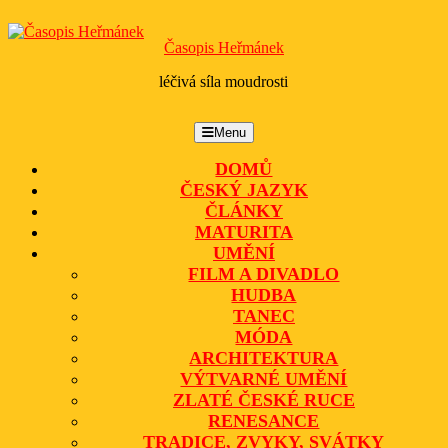
Skip
to
Časopis Heřmánek
content
léčivá síla moudrosti
Menu
Menu
DOMŮ
ČESKÝ JAZYK
ČLÁNKY
MATURITA
UMĚNÍ
FILM A DIVADLO
HUDBA
TANEC
MÓDA
ARCHITEKTURA
VÝTVARNÉ UMĚNÍ
ZLATÉ ČESKÉ RUCE
RENESANCE
TRADICE, ZVYKY, SVÁTKY