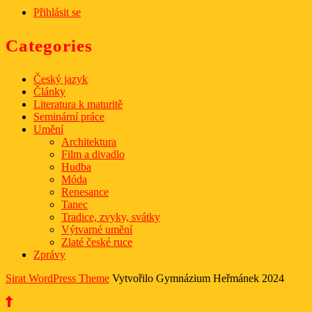
Přihlásit se
Categories
Český jazyk
Články
Literatura k maturitě
Seminární práce
Umění
Architektura
Film a divadlo
Hudba
Móda
Renesance
Tanec
Tradice, zvyky, svátky
Výtvarné umění
Zlaté české ruce
Zprávy
Sirat WordPress Theme
Vytvořilo Gymnázium Heřmánek 2024
Scroll