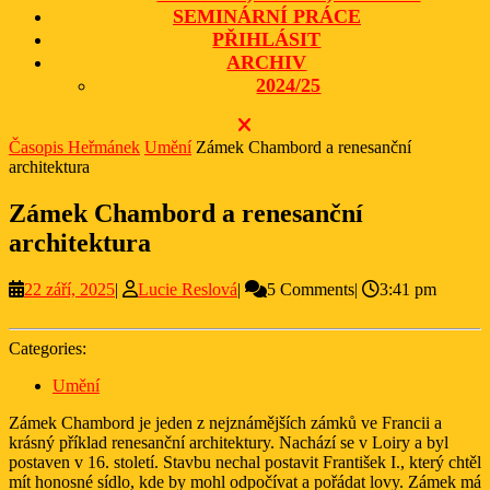
SEMINÁRNÍ PRÁCE
PŘIHLÁSIT
ARCHIV
2024/25
CLOSE
BUTTON
Časopis Heřmánek
Umění
Zámek Chambord a renesanční
architektura
Zámek Chambord a renesanční
architektura
22
Lucie
22 září, 2025
|
Lucie Reslová
|
5 Comments
|
3:41 pm
září,
Reslová
2025
Categories:
Umění
Zámek Chambord je jeden z nejznámějších zámků ve Francii a
krásný příklad renesanční architektury. Nachází se v Loiry a byl
postaven v 16. století. Stavbu nechal postavit František I., který chtěl
mít honosné sídlo, kde by mohl odpočívat a pořádat lovy. Zámek má