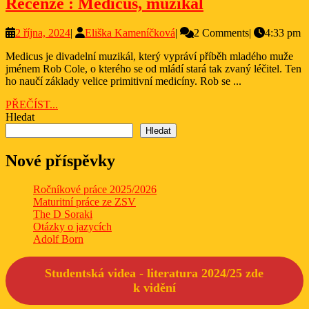
Recenze
Recenze : Medicus, muzikál
:
2
Eliška
2 října, 2024
|
Eliška Kameníčková
|
2 Comments
|
4:33 pm
Medicus,
října,
Kameníčková
muzikál
Medicus je divadelní muzikál, který vypráví příběh mladého muže
2024
jménem Rob Cole, o kterého se od mládí stará tak zvaný léčitel. Ten
ho naučí základy velice primitivní medicíny. Rob se ...
PŘEČÍST...
PŘEČÍST...
Hledat
Hledat
Nové příspěvky
Ročníkové práce 2025/2026
Maturitní práce ze ZSV
The D Soraki
Otázky o jazycích
Adolf Born
Studentská videa - literatura 2024/25 zde
k
vidění