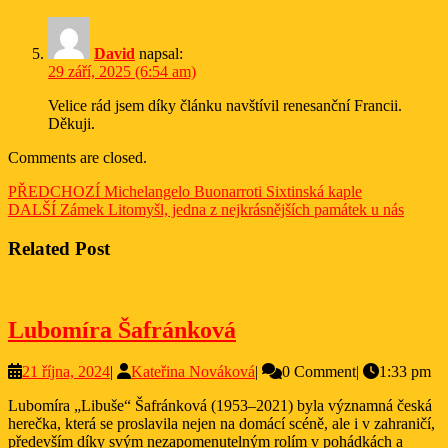
David
napsal:
29 září, 2025 (6:54 am)
Velice rád jsem díky článku navštívil renesanční Francii.
Děkuji.
Comments are closed.
Navigace
Previous
PŘEDCHOZÍ
Michelangelo Buonarroti Sixtinská kaple
Next
post:
DALŠÍ
Zámek Litomyšl, jedna z nejkrásnějších památek u nás
pro
post:
příspěvek
Related Post
Lubomíra
Lubomíra Šafránková
Šafránková
21
Kateřina
21 října, 2024
|
Kateřina Nováková
|
0 Comment
|
1:33 pm
října,
Nováková
Lubomíra „Libuše“ Šafránková (1953–2021) byla významná česká
2024
herečka, která se proslavila nejen na domácí scéně, ale i v zahraničí,
především díky svým nezapomenutelným rolím v pohádkách a