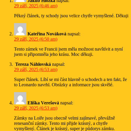
Jakub Hložka
napsal:
29 září, 2025 (6:46 am)
Pěkný článek, ty schody jsou velice chytře vymyšlené. Děkuji
Kateřina Nováková
napsal:
29 září, 2025 (6:50 am)
Tento zámek ve Francii jsem měla možnost navštívit a nyní
jsem si připomněla jeho krásu. Moc děkuji.
Tereza Náhlovská
napsal:
29 září, 2025 (6:53 am)
Super článek. Líbí se mi část hlavně o schodech a ten fakt, že
to Leonardo navrhl. Obrázky a informace jsou skvělé.
Eliška Verešová
napsal:
29 září, 2025 (6:53 am)
Zámky na Loiře jsou obecně velmi zajímavé, převážně
renesanční zámky. Tento mi přijde krásný, a chytře
vymyšlený. Článek je krásný, super je půdorys zámku.