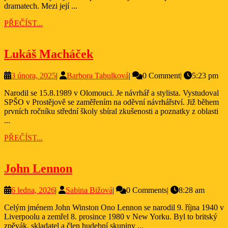
dramatech. Mezi její ...
PŘEČÍST...
PŘEČÍST...
Lukáš
Lukáš Macháček
Macháček
3
Barbora
3 února, 2025
|
Barbora Tabulková
|
0 Comment
|
5:23 pm
února,
Tabulková
Narodil se 15.8.1989 v Olomouci. Je návrhář a stylista. Vystudoval
2025
SPŠO v Prostějově se zaměřením na oděvní návrhářství. Již během
prvních ročníku střední školy sbíral zkušenosti a poznatky z oblasti
...
PŘEČÍST...
PŘEČÍST...
John
John Lennon
Lennon
6
Sabina
6 ledna, 2026
|
Sabina Bižová
|
0 Comments
|
8:28 am
ledna,
Bižová
Celým jménem John Winston Ono Lennon se narodil 9. října 1940 v
2026
Liverpoolu a zemřel 8. prosince 1980 v New Yorku. Byl to britský
zpěvák, skladatel a člen hudební skupiny ...