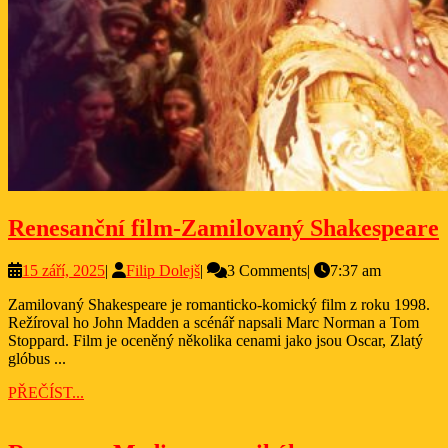
Renesanční film-Zamilovaný Shakespeare
f
15
Filip
15 září, 2025
|
Filip Dolejš
|
3 Comments
|
7:37 am
září,
Dolejš
Zamilovaný Shakespeare je romanticko-komický film z roku 1998.
2025
Režíroval ho John Madden a scénář napsali Marc Norman a Tom
Stoppard. Film je oceněný několika cenami jako jsou Oscar, Zlatý
glóbus ...
PŘEČÍST...
PŘEČÍST...