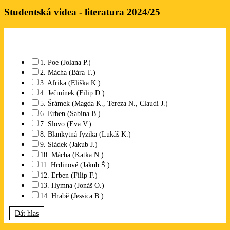
Studentská videa - literatura 2024/25
Které studentské video se Vám líbí? Lze označit libovolný počet.
1. Poe (Jolana P.)
2. Mácha (Bára T.)
3. Afrika (Eliška K.)
4. Ječmínek (Filip D.)
5. Šrámek (Magda K., Tereza N., Claudi J.)
6. Erben (Sabina B.)
7. Slovo (Eva V.)
8. Blankytná fyzika (Lukáš K.)
9. Sládek (Jakub J.)
10. Mácha (Katka N.)
11. Hrdinové (Jakub Š.)
12. Erben (Filip F.)
13. Hymna (Jonáš O.)
14. Hrabě (Jessica B.)
Dát hlas