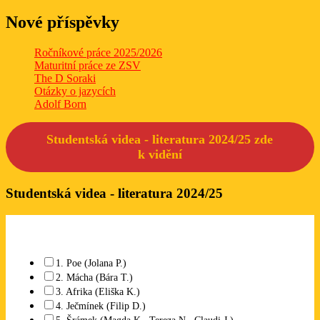
Nové příspěvky
Ročníkové práce 2025/2026
Maturitní práce ze ZSV
The D Soraki
Otázky o jazycích
Adolf Born
Studentská videa - literatura 2024/25 zde
k
vidění
Studentská videa - literatura 2024/25
Které studentské video se Vám líbí? Lze označit libovolný počet.
1. Poe (Jolana P.)
2. Mácha (Bára T.)
3. Afrika (Eliška K.)
4. Ječmínek (Filip D.)