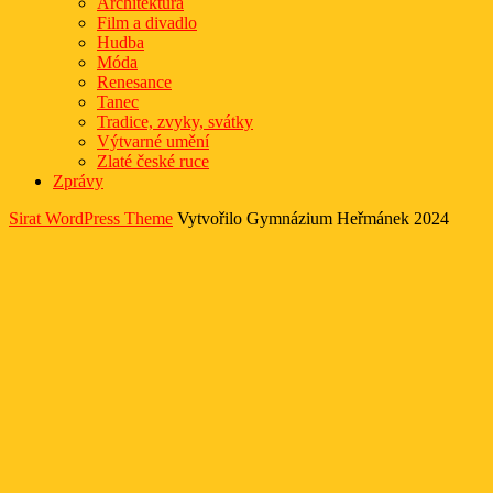
Architektura
Film a divadlo
Hudba
Móda
Renesance
Tanec
Tradice, zvyky, svátky
Výtvarné umění
Zlaté české ruce
Zprávy
Sirat WordPress Theme
Vytvořilo Gymnázium Heřmánek 2024
Scroll
Up