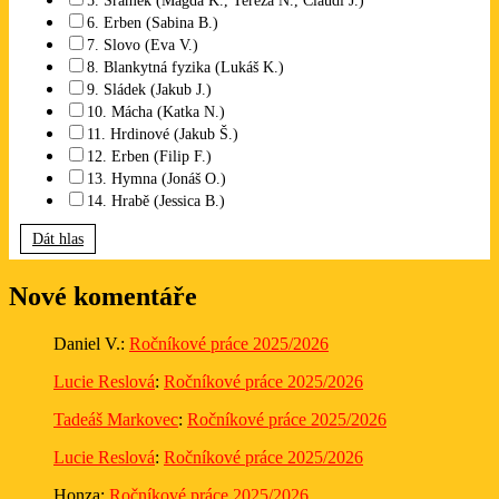
5. Šrámek (Magda K., Tereza N., Claudi J.)
6. Erben (Sabina B.)
7. Slovo (Eva V.)
8. Blankytná fyzika (Lukáš K.)
9. Sládek (Jakub J.)
10. Mácha (Katka N.)
11. Hrdinové (Jakub Š.)
12. Erben (Filip F.)
13. Hymna (Jonáš O.)
14. Hrabě (Jessica B.)
Dát hlas
Nové komentáře
Daniel V.
:
Ročníkové práce 2025/2026
Lucie Reslová
:
Ročníkové práce 2025/2026
Tadeáš Markovec
:
Ročníkové práce 2025/2026
Lucie Reslová
:
Ročníkové práce 2025/2026
Honza
:
Ročníkové práce 2025/2026