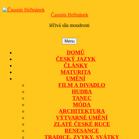
Skip
to
Časopis Heřmánek
content
léčivá síla moudrosti
Menu
Menu
DOMŮ
ČESKÝ JAZYK
ČLÁNKY
MATURITA
UMĚNÍ
FILM A DIVADLO
HUDBA
TANEC
MÓDA
ARCHITEKTURA
VÝTVARNÉ UMĚNÍ
ZLATÉ ČESKÉ RUCE
RENESANCE
TRADICE, ZVYKY, SVÁTKY