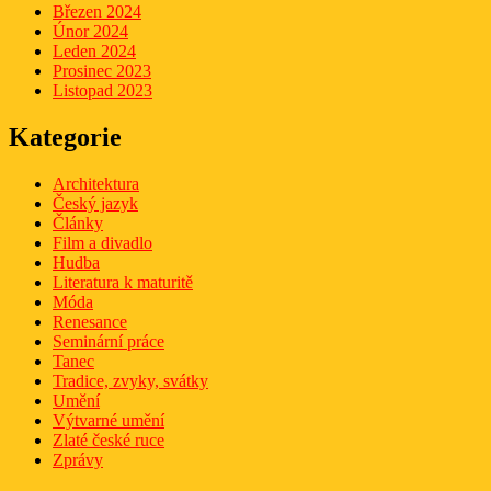
Březen 2024
Únor 2024
Leden 2024
Prosinec 2023
Listopad 2023
Kategorie
Architektura
Český jazyk
Články
Film a divadlo
Hudba
Literatura k maturitě
Móda
Renesance
Seminární práce
Tanec
Tradice, zvyky, svátky
Umění
Výtvarné umění
Zlaté české ruce
Zprávy