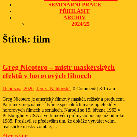
SEMINÁRNÍ PRÁCE
PŘIHLÁSIT
ARCHIV
2024/25
CLOSE
Štítek:
film
BUTTON
Greg Nicotero – mistr maskérských
Greg
efektů v hororových filmech
Nicotero
16
Tereza
16 března, 2026
|
Tereza Náhlovská
|
0 Comments
|
8:15 am
–
března,
Náhlovská
mistr
Greg Nicotero je americký filmový maskér, režisér a producent.
2026
Patří mezi nejznámější tvůrce speciálních make-up efektů v
maskérských
hororových filmech a seriálech. Narodil se 15. března 1963 v
efektů
Pittsburghu v USA a ve filmovém průmyslu pracuje už od roku
1985. Proslavil se především tím, že dokáže vytvářet velmi
v
realistické masky zombie, ...
hororových
ČÍST
ČÍST DÁLE