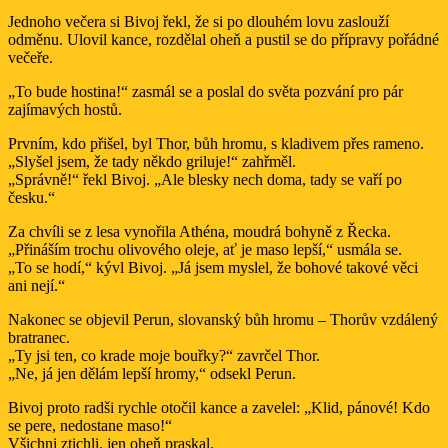
Jednoho večera si Bivoj řekl, že si po dlouhém lovu zaslouží
odměnu. Ulovil kance, rozdělal oheň a pustil se do přípravy pořádné
večeře.
„To bude hostina!“ zasmál se a poslal do světa pozvání pro pár
zajímavých hostů.
Prvním, kdo přišel, byl Thor, bůh hromu, s kladivem přes rameno.
„Slyšel jsem, že tady někdo griluje!“ zahřměl.
„Správně!“ řekl Bivoj. „Ale blesky nech doma, tady se vaří po
česku.“
Za chvíli se z lesa vynořila Athéna, moudrá bohyně z Řecka.
„Přináším trochu olivového oleje, ať je maso lepší,“ usmála se.
„To se hodí,“ kývl Bivoj. „Já jsem myslel, že bohové takové věci
ani nejí.“
Nakonec se objevil Perun, slovanský bůh hromu – Thorův vzdálený
bratranec.
„Ty jsi ten, co krade moje bouřky?“ zavrčel Thor.
„Ne, já jen dělám lepší hromy,“ odsekl Perun.
Bivoj proto radši rychle otočil kance a zavelel: „Klid, pánové! Kdo
se pere, nedostane maso!“
Všichni ztichli, jen oheň praskal.