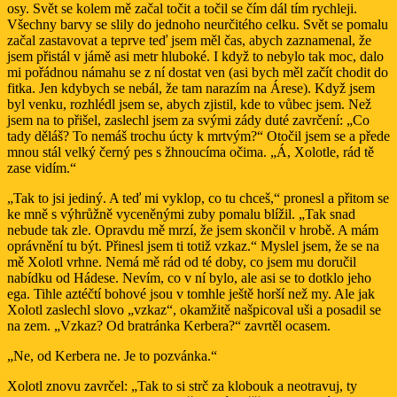
osy. Svět se kolem mě začal točit a točil se čím dál tím rychleji.
Všechny barvy se slily do jednoho neurčitého celku. Svět se pomalu
začal zastavovat a teprve teď jsem měl čas, abych zaznamenal, že
jsem přistál v jámě asi metr hluboké. I když to nebylo tak moc, dalo
mi pořádnou námahu se z ní dostat ven (asi bych měl začít chodit do
fitka. Jen kdybych se nebál, že tam narazím na Árese). Když jsem
byl venku, rozhlédl jsem se, abych zjistil, kde to vůbec jsem. Než
jsem na to přišel, zaslechl jsem za svými zády duté zavrčení: „Co
tady děláš? To nemáš trochu úcty k mrtvým?“ Otočil jsem se a přede
mnou stál velký černý pes s žhnoucíma očima. „Á, Xolotle, rád tě
zase vidím.“
„Tak to jsi jediný. A teď mi vyklop, co tu chceš,“ pronesl a přitom se
ke mně s výhrůžně vyceněnými zuby pomalu blížil. „Tak snad
nebude tak zle. Opravdu mě mrzí, že jsem skončil v hrobě. A mám
oprávnění tu být. Přinesl jsem ti totiž vzkaz.“ Myslel jsem, že se na
mě Xolotl vrhne. Nemá mě rád od té doby, co jsem mu doručil
nabídku od Hádese. Nevím, co v ní bylo, ale asi se to dotklo jeho
ega. Tihle aztéčtí bohové jsou v tomhle ještě horší než my. Ale jak
Xolotl zaslechl slovo „vzkaz“, okamžitě našpicoval uši a posadil se
na zem. „Vzkaz? Od bratránka Kerbera?“ zavrtěl ocasem.
„Ne, od Kerbera ne. Je to pozvánka.“
Xolotl znovu zavrčel: „Tak to si strč za klobouk a neotravuj, ty