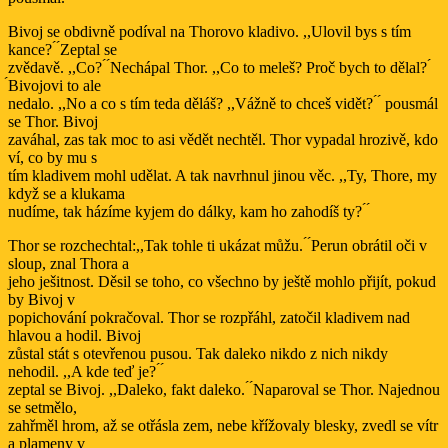
Bivoj se obdivně podíval na Thorovo kladivo. ,,Ulovil bys s tím
kance? ́ ́Zeptal se
zvědavě. ,,Co? ́ ́Nechápal Thor. ,,Co to meleš? Proč bych to dělal? ́
́Bivojovi to ale
nedalo. ,,No a co s tím teda děláš? ,,Vážně to chceš vidět? ́ ́ pousmál
se Thor. Bivoj
zaváhal, zas tak moc to asi vědět nechtěl. Thor vypadal hrozivě, kdo
ví, co by mu s
tím kladivem mohl udělat. A tak navrhnul jinou věc. ,,Ty, Thore, my
když se a klukama
nudíme, tak házíme kyjem do dálky, kam ho zahodíš ty? ́ ́
Thor se rozchechtal:,,Tak tohle ti ukázat můžu. ́ ́Perun obrátil oči v
sloup, znal Thora a
jeho ješitnost. Děsil se toho, co všechno by ještě mohlo přijít, pokud
by Bivoj v
popichování pokračoval. Thor se rozpřáhl, zatočil kladivem nad
hlavou a hodil. Bivoj
zůstal stát s otevřenou pusou. Tak daleko nikdo z nich nikdy
nehodil. ,,A kde teď je? ́ ́
zeptal se Bivoj. ,,Daleko, fakt daleko. ́ ́Naparoval se Thor. Najednou
se setmělo,
zahřměl hrom, až se otřásla zem, nebe křížovaly blesky, zvedl se vítr
a plameny v