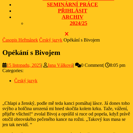
SEMINÁRNÍ PRÁCE
PŘIHLÁSIT
ARCHIV
2024/25
CLOSE
BUTTON
Časopis Heřmánek
Český jazyk
Opékání s Bivojem
Opékání s Bivojem
15
Jana
15 listopadu, 2025
|
Jana Válková
|
0 Comment
|
8:05 pm
listopadu,
Válková
Categories:
2025
Český jazyk
„Chlapi a ženský, podle mě teda kanci pomáhaj lásce. Já dones toho
svýho a holčina urozená mi hned skočila kolem krku. Taže, vážení,
přijďte všichni!“ zvolal Bivoj a oprášil si ruce od popela, když právě
otočil obrovského pečeného kance na rožni. „Takový kus masa se
jen tak nevidí. “