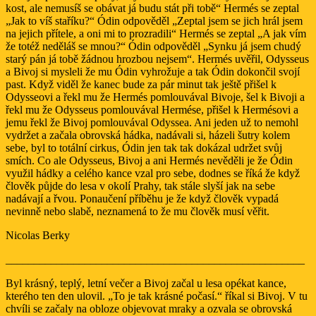
kost, ale nemusíš se obávat já budu stát při tobě“ Hermés se zeptal
„Jak to víš staříku?“ Ódin odpověděl „Zeptal jsem se jich hrál jsem
na jejich přítele, a oni mi to prozradili“ Hermés se zeptal „A jak vím
že totéž neděláš se mnou?“ Ódin odpověděl „Synku já jsem chudý
starý pán já tobě žádnou hrozbou nejsem“. Hermés uvěřil, Odysseus
a Bivoj si mysleli že mu Ódin vyhrožuje a tak Ódin dokončil svojí
past. Když viděl že kanec bude za pár minut tak ještě přišel k
Odysseovi a řekl mu že Hermés pomlouvával Bivoje, šel k Bivoji a
řekl mu že Odysseus pomlouvával Hermése, přišel k Hermésovi a
jemu řekl že Bivoj pomlouvával Odyssea. Ani jeden už to nemohl
vydržet a začala obrovská hádka, nadávali si, házeli šutry kolem
sebe, byl to totální cirkus, Ódin jen tak tak dokázal udržet svůj
smích. Co ale Odysseus, Bivoj a ani Hermés nevěděli je že Ódin
využil hádky a celého kance vzal pro sebe, dodnes se říká že když
člověk půjde do lesa v okolí Prahy, tak stále slyší jak na sebe
nadávají a řvou. Ponaučení příběhu je že když člověk vypadá
nevinně nebo slabě, neznamená to že mu člověk musí věřit.
Nicolas Berky
_____________________________________________________
Byl krásný, teplý, letní večer a Bivoj začal u lesa opékat kance,
kterého ten den ulovil. „To je tak krásné počasí.“ říkal si Bivoj. V tu
chvíli se začaly na obloze objevovat mraky a ozvala se obrovská