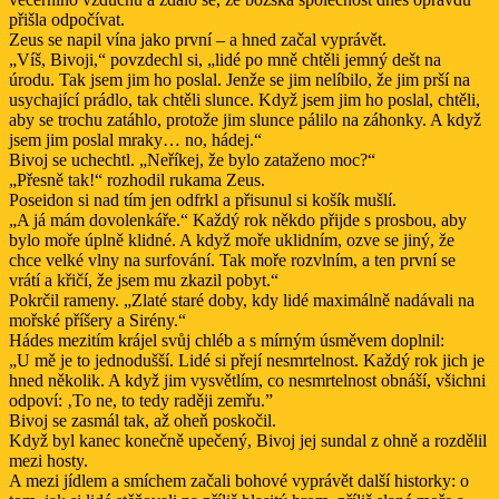
přišla odpočívat.
Zeus se napil vína jako první – a hned začal vyprávět.
„Víš, Bivoji,“ povzdechl si, „lidé po mně chtěli jemný dešt na
úrodu. Tak jsem jim ho poslal. Jenže se jim nelíbilo, že jim prší na
usychající prádlo, tak chtěli slunce. Když jsem jim ho poslal, chtěli,
aby se trochu zatáhlo, protože jim slunce pálilo na záhonky. A když
jsem jim poslal mraky… no, hádej.“
Bivoj se uchechtl. „Neříkej, že bylo zataženo moc?“
„Přesně tak!“ rozhodil rukama Zeus.
Poseidon si nad tím jen odfrkl a přisunul si košík mušlí.
„A já mám dovolenkáře.“ Každý rok někdo přijde s prosbou, aby
bylo moře úplně klidné. A když moře uklidním, ozve se jiný, že
chce velké vlny na surfování. Tak moře rozvlním, a ten první se
vrátí a křičí, že jsem mu zkazil pobyt.“
Pokrčil rameny. „Zlaté staré doby, kdy lidé maximálně nadávali na
mořské příšery a Sirény.“
Hádes mezitím krájel svůj chléb a s mírným úsměvem doplnil:
„U mě je to jednodušší. Lidé si přejí nesmrtelnost. Každý rok jich je
hned několik. A když jim vysvětlím, co nesmrtelnost obnáší, všichni
odpoví: ‚To ne, to tedy raději zemřu.”
Bivoj se zasmál tak, až oheň poskočil.
Když byl kanec konečně upečený, Bivoj jej sundal z ohně a rozdělil
mezi hosty.
A mezi jídlem a smíchem začali bohové vyprávět další historky: o