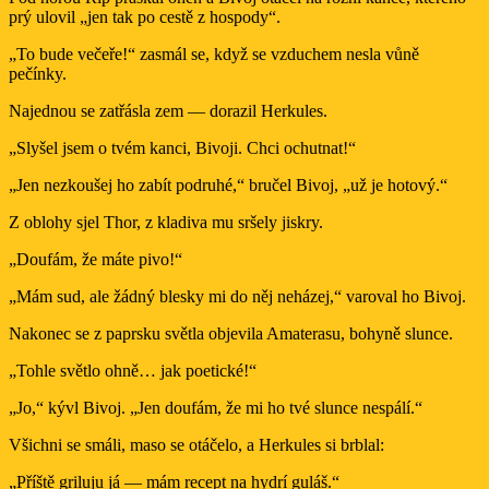
prý ulovil „jen tak po cestě z hospody“.
„To bude večeře!“ zasmál se, když se vzduchem nesla vůně
pečínky.
Najednou se zatřásla zem — dorazil Herkules.
„Slyšel jsem o tvém kanci, Bivoji. Chci ochutnat!“
„Jen nezkoušej ho zabít podruhé,“ bručel Bivoj, „už je hotový.“
Z oblohy sjel Thor, z kladiva mu sršely jiskry.
„Doufám, že máte pivo!“
„Mám sud, ale žádný blesky mi do něj neházej,“ varoval ho Bivoj.
Nakonec se z paprsku světla objevila Amaterasu, bohyně slunce.
„Tohle světlo ohně… jak poetické!“
„Jo,“ kývl Bivoj. „Jen doufám, že mi ho tvé slunce nespálí.“
Všichni se smáli, maso se otáčelo, a Herkules si brblal:
„Příště griluju já — mám recept na hydrí guláš.“