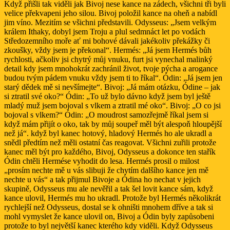
Když přišli tak viděli jak Bivoj nese kance na zádech, všichni tři byli
velice překvapeni jeho silou. Bivoj položil kance na oheň a nabídl
jim víno. Mezitím se všichni představili. Odysseus: „Jsem velkým
králem Ithaky, dobyl jsem Troju a plul sedmnáct let po vodách
Středozemního moře ať mi bohové dávali jakékoliv překážky či
zkoušky, vždy jsem je překonal“. Hermés: „Já jsem Hermés bůh
rychlosti, ačkoliv jsi chytrý můj vnuku, furt jsi vynechal malinký
detail kdy jsem mnohokrát zachránil život, tvoje pýcha a arogance
budou tvým pádem vnuku vždy jsem ti to říkal“. Ódin: „Já jsem jen
starý dědek mě si nevšímejte“. Bivoj: „Já mám otázku, Ódine – jak
si ztratil své oko?“ Ódin: „To už bylo dávno když jsem byl ještě
mladý muž jsem bojoval s vlkem a ztratil mé oko“. Bivoj: „O co jsi
bojoval s vlkem?“ Ódin: „O moudrost samozřejmě říkal jsem si
když mám přijít o oko, tak by můj soupeř měl být alespoň hloupější
než já“. když byl kanec hotový, hladový Hermés ho ale ukradl a
snědl předtím než měli ostatní čas reagovat. Všichni zuřili protože
kanec měl být pro každého, Bivoj, Odysseus a dokonce ten stařík
Ódin chtěli Hermése vyhodit do lesa. Hermés prosil o milost
„prosím nechte mě u vás slibuji že chytím dalšího kance jen mě
nechte u vás“ a tak přijmul Bivoje a Ódina ho nechat v jejich
skupině, Odysseus mu ale nevěřil a tak šel lovit kance sám, když
kance ulovil, Hermés mu ho ukradl. Protože byl Hermés několikrát
rychlejší než Odysseus, dostal se k ohništi mnohem dříve a tak si
mohl vymyslet že kance ulovil on, Bivoj a Ódin byly zapůsobeni
protože to byl největší kanec kterého kdy viděli. Když Odysseus