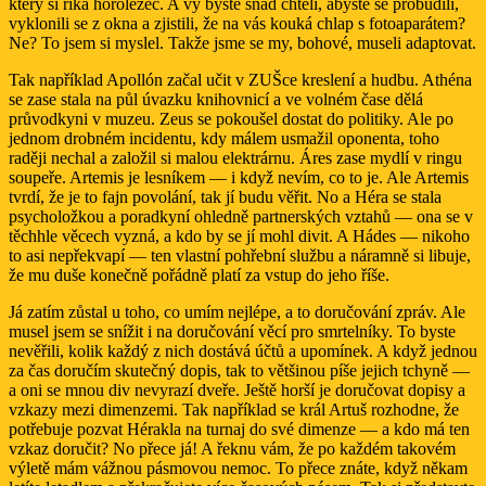
který si říká horolezec. A vy byste snad chtěli, abyste se probudili,
vyklonili se z okna a zjistili, že na vás kouká chlap s fotoaparátem?
Ne? To jsem si myslel. Takže jsme se my, bohové, museli adaptovat.
Tak například Apollón začal učit v ZUŠce kreslení a hudbu. Athéna
se zase stala na půl úvazku knihovnicí a ve volném čase dělá
průvodkyni v muzeu. Zeus se pokoušel dostat do politiky. Ale po
jednom drobném incidentu, kdy málem usmažil oponenta, toho
raději nechal a založil si malou elektrárnu. Áres zase mydlí v ringu
soupeře. Artemis je lesníkem — i když nevím, co to je. Ale Artemis
tvrdí, že je to fajn povolání, tak jí budu věřit. No a Héra se stala
psycholožkou a poradkyní ohledně partnerských vztahů — ona se v
těchhle věcech vyzná, a kdo by se jí mohl divit. A Hádes — nikoho
to asi nepřekvapí — ten vlastní pohřební službu a náramně si libuje,
že mu duše konečně pořádně platí za vstup do jeho říše.
Já zatím zůstal u toho, co umím nejlépe, a to doručování zpráv. Ale
musel jsem se snížit i na doručování věcí pro smrtelníky. To byste
nevěřili, kolik každý z nich dostává účtů a upomínek. A když jednou
za čas doručím skutečný dopis, tak to většinou píše jejich tchyně —
a oni se mnou div nevyrazí dveře. Ještě horší je doručovat dopisy a
vzkazy mezi dimenzemi. Tak například se král Artuš rozhodne, že
potřebuje pozvat Hérakla na turnaj do své dimenze — a kdo má ten
vzkaz doručit? No přece já! A řeknu vám, že po každém takovém
výletě mám vážnou pásmovou nemoc. To přece znáte, když někam