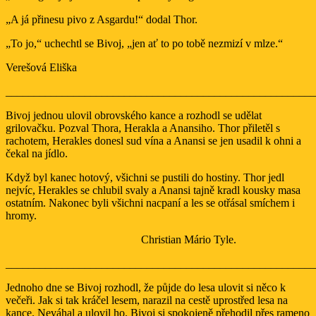
„A já přinesu pivo z Asgardu!“ dodal Thor.
„To jo,“ uchechtl se Bivoj, „jen ať to po tobě nezmizí v mlze.“
Verešová Eliška
_______________________________________________________
Bivoj jednou ulovil obrovského kance a rozhodl se udělat
grilovačku. Pozval Thora, Herakla a Anansiho. Thor přiletěl s
rachotem, Herakles donesl sud vína a Anansi se jen usadil k ohni a
čekal na jídlo.
Když byl kanec hotový, všichni se pustili do hostiny. Thor jedl
nejvíc, Herakles se chlubil svaly a Anansi tajně kradl kousky masa
ostatním. Nakonec byli všichni nacpaní a les se otřásal smíchem i
hromy.
Christian Mário Tyle.
_______________________________________________________
Jednoho dne se Bivoj rozhodl, že půjde do lesa ulovit si něco k
večeři. Jak si tak kráčel lesem, narazil na cestě uprostřed lesa na
kance. Neváhal a ulovil ho. Bivoj si spokojeně přehodil přes rameno