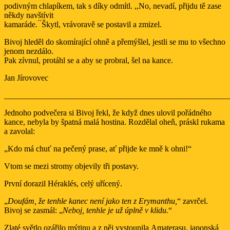
podivným chlapíkem, tak s díky odmítl. ,,No, nevadí, přijdu tě zase
někdy navštívit
kamaráde. ́ ́Škytl, vrávoravě se postavil a zmizel.
Bivoj hleděl do skomírající ohně a přemýšlel, jestli se mu to všechno
jenom nezdálo.
Pak zívnul, protáhl se a aby se probral, šel na kance.
Jan Jírovovec
_______________________________________________________
Jednoho podvečera si Bivoj řekl, že když dnes ulovil pořádného
kance, nebyla by špatná malá hostina. Rozdělal oheň, práskl rukama
a zavolal:
„Kdo má chuť na pečený prase, ať přijde ke mně k ohni!“
Vtom se mezi stromy objevily tři postavy.
První dorazil Héraklés, celý uřícený.
„
Doufám, že tenhle kanec není jako ten z Erymanthu,
“ zavrčel.
Bivoj se zasmál: „
Neboj, tenhle je už úplně v klidu.
“
Zlaté světlo ozářilo mýtinu a z něj vystoupila Amaterasu, japonská