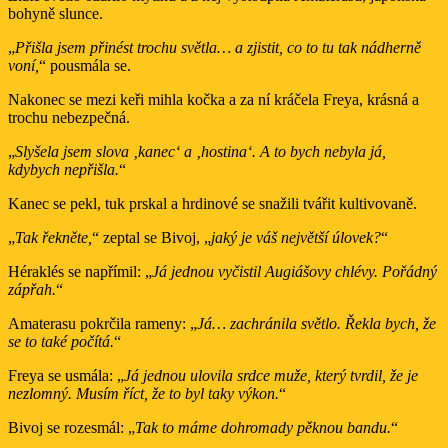
bohyně slunce.
„
Přišla jsem přinést trochu světla… a zjistit, co to tu tak nádherně
voní,
“ pousmála se.
Nakonec se mezi keři mihla kočka a za ní kráčela Freya, krásná a
trochu nebezpečná.
„
Slyšela jsem slova ‚kanec‘ a ‚hostina‘. A to bych nebyla já,
kdybych nepřišla.
“
Kanec se pekl, tuk prskal a hrdinové se snažili tvářit kultivovaně.
„
Tak řekněte,
“ zeptal se Bivoj, „
jaký je váš největší úlovek?
“
Héraklés se napřímil: „
Já jednou vyčistil Augiášovy chlévy. Pořádný
zápřah.
“
Amaterasu pokrčila rameny: „
Já… zachránila světlo. Řekla bych, že
se to také počítá.
“
Freya se usmála: „
Já jednou ulovila srdce muže, který tvrdil, že je
nezlomný. Musím říct, že to byl taky výkon.
“
Bivoj se rozesmál: „
Tak to máme dohromady pěknou bandu.
“