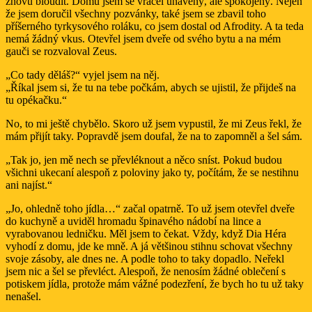
znovu bloudit. Domů jsem se vracel unavený, ale spokojený. Nejen
že jsem doručil všechny pozvánky, také jsem se zbavil toho
příšerného tyrkysového roláku, co jsem dostal od Afrodity. A ta teda
nemá žádný vkus. Otevřel jsem dveře od svého bytu a na mém
gauči se rozvaloval Zeus.
„Co tady děláš?“ vyjel jsem na něj.
„Říkal jsem si, že tu na tebe počkám, abych se ujistil, že přijdeš na
tu opékačku.“
No, to mi ještě chybělo. Skoro už jsem vypustil, že mi Zeus řekl, že
mám přijít taky. Popravdě jsem doufal, že na to zapomněl a šel sám.
„Tak jo, jen mě nech se převléknout a něco sníst. Pokud budou
všichni ukecaní alespoň z poloviny jako ty, počítám, že se nestihnu
ani najíst.“
„Jo, ohledně toho jídla…“ začal opatrně. To už jsem otevřel dveře
do kuchyně a uviděl hromadu špinavého nádobí na lince a
vyrabovanou ledničku. Měl jsem to čekat. Vždy, když Dia Héra
vyhodí z domu, jde ke mně. A já většinou stihnu schovat všechny
svoje zásoby, ale dnes ne. A podle toho to taky dopadlo. Neřekl
jsem nic a šel se převléct. Alespoň, že nenosím žádné oblečení s
potiskem jídla, protože mám vážné podezření, že bych ho tu už taky
nenašel.