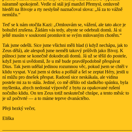
náramně spokojeně. Vedle ní stál její manžel Přemysl, omluvně
hleděl na Bivoje a rty neslyšně naznačoval slova: „Já za to vážně
nemůžu.“
Teď se k nám otočila Kazi: „Omlouvám se, vážení, ale tato akce je
bohužel zrušena. Žádám vás tedy, abyste se odebrali domů. Já si
ještě musím v soukromí promluvit se svým milovaným chotěm.“
Tak jsme odešli. Sice jsme všichni měli hlad (i když nechápu, jak to
Zeus dělá), ale alespoň jsme neměli takový průšvih jako Bivoj. K
půlnoci jsme se konečně dokodrcali domů. Já už se těšil do postele,
když jsem si uvědomil, že u mě bude pravděpodobně přespávat
Dius. Tak jsem udělal jedinou rozumnou věc, pokud jsem se chtěl v
klidu vyspat. Vzal jsem si deku a polštář a šel se zeptat Héry, jestli u
ní můžu pro dnešek přespat. Radostí sice neskákala, ale vidina
postele mi za to stála. Jediné, co mě dělilo od sladkého spánku, byla
myšlenka, abych nedostal výpověď z bytu za opakované rušení
nočního klidu. On ten Zeus totiž neskutečně chrápe, a tento měsíc to
je už počtvrté — a to máme teprve dvanáctého.
Přeji hezký večer,
Eliška
_______________________________________________________