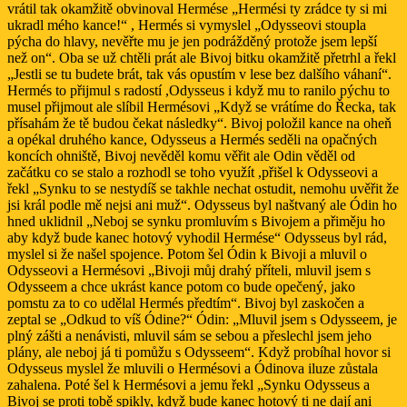
vrátil tak okamžitě obvinoval Hermése „Hermési ty zrádce ty si mi
ukradl mého kance!“ , Hermés si vymyslel „Odysseovi stoupla
pýcha do hlavy, nevěřte mu je jen podrážděný protože jsem lepší
než on“. Oba se už chtěli prát ale Bivoj bitku okamžitě přetrhl a řekl
„Jestli se tu budete brát, tak vás opustím v lese bez dalšího váhaní“.
Hermés to přijmul s radostí ,Odysseus i když mu to ranilo pýchu to
musel přijmout ale slíbil Hermésovi „Když se vrátíme do Řecka, tak
přísahám že tě budou čekat následky“. Bivoj položil kance na oheň
a opékal druhého kance, Odysseus a Hermés seděli na opačných
koncích ohniště, Bivoj nevěděl komu věřit ale Odin věděl od
začátku co se stalo a rozhodl se toho využít ,přišel k Odysseovi a
řekl „Synku to se nestydíš se takhle nechat ostudit, nemohu uvěřit že
jsi král podle mě nejsi ani muž“. Odysseus byl naštvaný ale Ódin ho
hned uklidnil „Neboj se synku promluvím s Bivojem a přiměju ho
aby když bude kanec hotový vyhodil Hermése“ Odysseus byl rád,
myslel si že našel spojence. Potom šel Ódin k Bivoji a mluvil o
Odysseovi a Hermésovi „Bivoji můj drahý příteli, mluvil jsem s
Odysseem a chce ukrást kance potom co bude opečený, jako
pomstu za to co udělal Hermés předtím“. Bivoj byl zaskočen a
zeptal se „Odkud to víš Ódine?“ Ódin: „Mluvil jsem s Odysseem, je
plný zášti a nenávisti, mluvil sám se sebou a přeslechl jsem jeho
plány, ale neboj já ti pomůžu s Odysseem“. Když probíhal hovor si
Odysseus myslel že mluvili o Hermésovi a Ódinova iluze zůstala
zahalena. Poté šel k Hermésovi a jemu řekl „Synku Odysseus a
Bivoj se proti tobě spikly, když bude kanec hotový ti ne dají ani