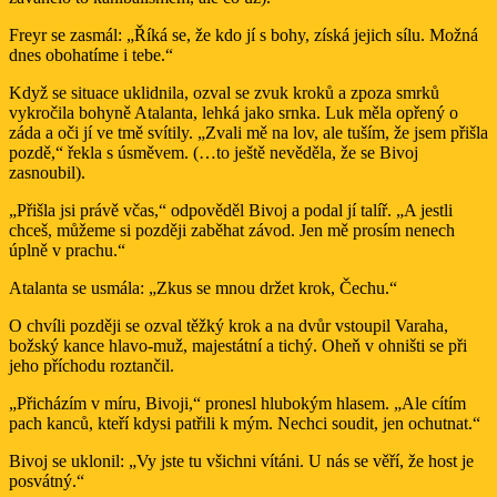
Freyr se zasmál: „Říká se, že kdo jí s bohy, získá jejich sílu. Možná
dnes obohatíme i tebe.“
Když se situace uklidnila, ozval se zvuk kroků a zpoza smrků
vykročila bohyně Atalanta, lehká jako srnka. Luk měla opřený o
záda a oči jí ve tmě svítily. „Zvali mě na lov, ale tuším, že jsem přišla
pozdě,“ řekla s úsměvem. (…to ještě nevěděla, že se Bivoj
zasnoubil).
„Přišla jsi právě včas,“ odpověděl Bivoj a podal jí talíř. „A jestli
chceš, můžeme si později zaběhat závod. Jen mě prosím nenech
úplně v prachu.“
Atalanta se usmála: „Zkus se mnou držet krok, Čechu.“
O chvíli později se ozval těžký krok a na dvůr vstoupil Varaha,
božský kance hlavo-muž, majestátní a tichý. Oheň v ohništi se při
jeho příchodu roztančil.
„Přicházím v míru, Bivoji,“ pronesl hlubokým hlasem. „Ale cítím
pach kanců, kteří kdysi patřili k mým. Nechci soudit, jen ochutnat.“
Bivoj se uklonil: „Vy jste tu všichni vítáni. U nás se věří, že host je
posvátný.“