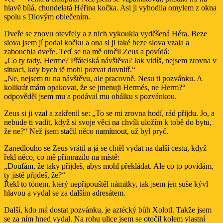
hlavě bílá, chundelatá Héřina kočka. Asi ji vyhodila omylem z okna
spolu s Diovým oblečením.
Dveře se znovu otevřely a z nich vykoukla vyděšená Héra. Beze
slova jsem jí podal kočku a ona si ji také beze slova vzala a
zabouchla dveře. Teď se na mě otočil Zeus a povídá:
„Co ty tady, Herme? Přátelská návštěva? Jak vidíš, nejsem zrovna v
situaci, kdy bych tě mohl pozvat dovnitř.“
„Ne, nejsem tu na návštěvu, ale pracovně. Nesu ti pozvánku. A
kolikrát mám opakovat, že se jmenuji Hermés, ne Herm?“
odpověděl jsem mu a podával mu obálku s pozvánkou.
Zeus si ji vzal a zakřenil se: „To se mi zrovna hodí, rád přijdu. Jo, a
nebude ti vadit, když si svoje věci na chvíli uložím k tobě do bytu,
že ne?“ Než jsem stačil něco namítnout, už byl pryč.
Zanedlouho se Zeus vrátil a já se chtěl vydat na další cestu, když
řekl něco, co mě přimrazilo na místě:
„Doufám, že taky přijdeš, abys mohl překládat. Ale co to povídám,
ty jistě přijdeš, že?“
Řekl to tónem, který nepřipouštěl námitky, tak jsem jen suše kývl
hlavou a vydal se za dalším adresátem.
Další, kdo má dostat pozvánku, je aztécký bůh Xolotl. Takže jsem
se za ním hned vydal. Na rohu ulice jsem se otočil kolem vlastní