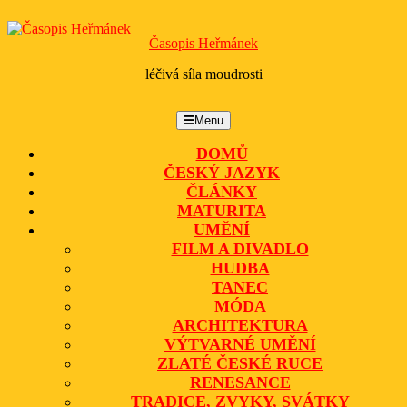
Skip
to
Časopis Heřmánek
content
léčivá síla moudrosti
Menu
Menu
DOMŮ
ČESKÝ JAZYK
ČLÁNKY
MATURITA
UMĚNÍ
FILM A DIVADLO
HUDBA
TANEC
MÓDA
ARCHITEKTURA
VÝTVARNÉ UMĚNÍ
ZLATÉ ČESKÉ RUCE
RENESANCE
TRADICE, ZVYKY, SVÁTKY