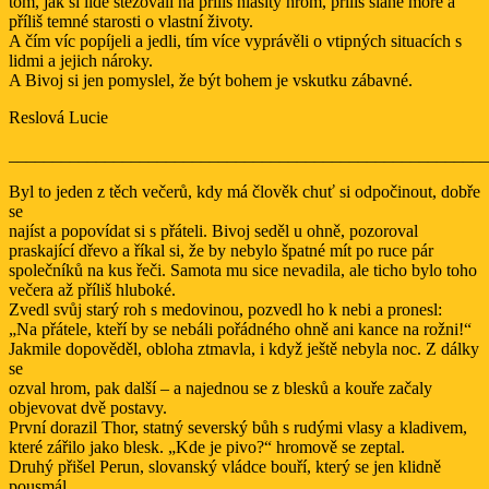
tom, jak si lidé stěžovali na příliš hlasitý hrom, příliš slané moře a
příliš temné starosti o vlastní životy.
A čím víc popíjeli a jedli, tím více vyprávěli o vtipných situacích s
lidmi a jejich nároky.
A Bivoj si jen pomyslel, že být bohem je vskutku zábavné.
Reslová Lucie
_______________________________________________________
Byl to jeden z těch večerů, kdy má člověk chuť si odpočinout, dobře
se
najíst a popovídat si s přáteli. Bivoj seděl u ohně, pozoroval
praskající dřevo a říkal si, že by nebylo špatné mít po ruce pár
společníků na kus řeči. Samota mu sice nevadila, ale ticho bylo toho
večera až příliš hluboké.
Zvedl svůj starý roh s medovinou, pozvedl ho k nebi a pronesl:
„Na přátele, kteří by se nebáli pořádného ohně ani kance na rožni!“
Jakmile dopověděl, obloha ztmavla, i když ještě nebyla noc. Z dálky
se
ozval hrom, pak další – a najednou se z blesků a kouře začaly
objevovat dvě postavy.
První dorazil Thor, statný severský bůh s rudými vlasy a kladivem,
které zářilo jako blesk. „Kde je pivo?“ hromově se zeptal.
Druhý přišel Perun, slovanský vládce bouří, který se jen klidně
pousmál.