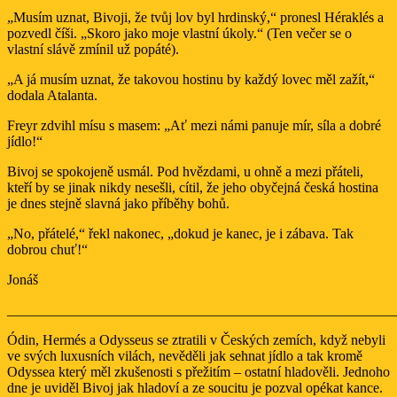
„Musím uznat, Bivoji, že tvůj lov byl hrdinský,“ pronesl Héraklés a
pozvedl číši. „Skoro jako moje vlastní úkoly.“ (Ten večer se o
vlastní slávě zmínil už popáté).
„A já musím uznat, že takovou hostinu by každý lovec měl zažít,“
dodala Atalanta.
Freyr zdvihl mísu s masem: „Ať mezi námi panuje mír, síla a dobré
jídlo!“
Bivoj se spokojeně usmál. Pod hvězdami, u ohně a mezi přáteli,
kteří by se jinak nikdy nesešli, cítil, že jeho obyčejná česká hostina
je dnes stejně slavná jako příběhy bohů.
„No, přátelé,“ řekl nakonec, „dokud je kanec, je i zábava. Tak
dobrou chuť!“
Jonáš
_______________________________________________________
Ódin, Hermés a Odysseus se ztratili v Českých zemích, když nebyli
ve svých luxusních vilách, nevěděli jak sehnat jídlo a tak kromě
Odyssea který měl zkušenosti s přežitím – ostatní hladověli. Jednoho
dne je uviděl Bivoj jak hladoví a ze soucitu je pozval opékat kance.