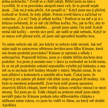
jedna poletucho.“ Zvedl se a chtěl odejít. Běžel jsem za ním a
vysvětlil, že si tu pozvánku alespoň musí vzít, že to prostě nejde
jinak. „Tak mi ji teda přečti. Ale pospěš si.“ Když jsem mu ji přečetl,
rozhodl se Xolotl, že tedy přijde. Potom zvedl hlavu a začichal ve
vzduchu: „Co to? Tady je někde kočka.“ Podíval se na mě a já si s
hrůzou uvědomil, že ze mě cítí Héřinu kočku. No, jak to říct, aby to
nevypadalo, že jsem zbabělec… prostě jsem utekl. On totiž Xolotl
nemá rád kočky – nevím sice proč, ale radši se ptát nebudu. Když se
se mnou svět přestal točit, už jsem stál uprostřed hustého lesa.
To místo nebylo tak zlé, jen kdyby tu nebylo tolik stromů. Jak teď
mám najít tu zatracenou střelenou devítiocasou lišku Kitsune, která
má dostat poslední pozvánku? Kitsune je tajemná a někdy i
nebezpečná. Popravdě řečeno, jsem si s tímhle liščím duchem dost
podobní. Asi proto ji nemám moc v lásce (a rozhodně ne kvůli tomu,
že se mi při posledním setkání nepodařilo vyluštit její hádanku a ona
mě za to nechala dvě hodiny bloudit v mlze). Musím uznat, že na
tom přísloví o kohoutech a smetišti něco bude. Čekal jsem, že
objevit ji mi zabere při dobré vůli téhle zrzky alespoň tři hodiny. Ale
bylo to mnohem jednodušší. Zem byla totiž poseta spoustou
zrzavých liščích chlupů, které tvořily úzkou cestičku vinoucí se mezi
stromy. Šel jsem po ní. Tolik chlupů na jednom místě jsem nikdy
neviděl (jako by Kitsune potkala toho střihorukého chlápka s
nůžkami místo rukou, co jsem ho viděl ve filmu, na který mě dotáhl
Apollón).