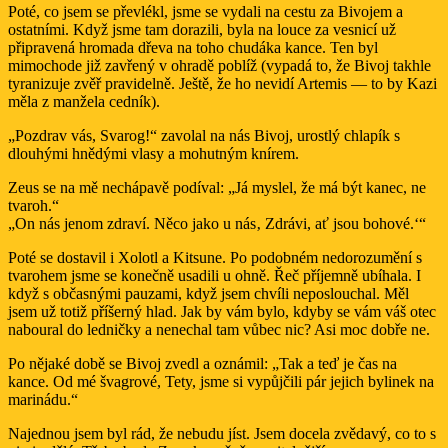
Poté, co jsem se převlékl, jsme se vydali na cestu za Bivojem a
ostatními. Když jsme tam dorazili, byla na louce za vesnicí už
připravená hromada dřeva na toho chudáka kance. Ten byl
mimochode již zavřený v ohradě poblíž (vypadá to, že Bivoj takhle
tyranizuje zvěř pravidelně. Ještě, že ho nevidí Artemis — to by Kazi
měla z manžela cedník).
„Pozdrav vás, Svarog!“ zavolal na nás Bivoj, urostlý chlapík s
dlouhými hnědými vlasy a mohutným knírem.
Zeus se na mě nechápavě podíval: „Já myslel, že má být kanec, ne
tvaroh.“
„On nás jenom zdraví. Něco jako u nás‚ Zdrávi, ať jsou bohové.‘“
Poté se dostavil i Xolotl a Kitsune. Po podobném nedorozumění s
tvarohem jsme se konečně usadili u ohně. Řeč příjemně ubíhala. I
když s občasnými pauzami, když jsem chvíli neposlouchal. Měl
jsem už totiž příšerný hlad. Jak by vám bylo, kdyby se vám váš otec
naboural do ledničky a nenechal tam vůbec nic? Asi moc dobře ne.
Po nějaké době se Bivoj zvedl a oznámil: „Tak a teď je čas na
kance. Od mé švagrové, Tety, jsme si vypůjčili pár jejich bylinek na
marinádu.“
Najednou jsem byl rád, že nebudu jíst. Jsem docela zvědavý, co to s