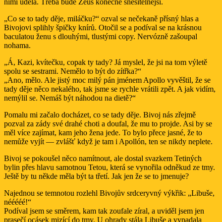
nimi udělá. Třeba bude Zeus konečně snesitelnější.
„Co se to tady děje, miláčku?“ ozval se nečekaně přísný hlas a
Bivojovi splihly špičky knírů. Otočil se a podíval se na krásnou
baculatou ženu s dlouhými, tlustými copy. Nervózně zašoupal
nohama.
„Á, Kazi, kvítečku, copak ty tady? Já myslel, že jsi na tom výletě
spolu se sestrami. Nemělo to být do zítřka?“
„Ano, mělo. Ale jistý moc milý pán jménem Apollo vyvěštil, že se
tady děje něco nekalého, tak jsme se rychle vrátili zpět. A jak vidím,
nemýlil se. Nemáš být náhodou na dietě?“
Pomalu mi začalo docházet, co se tady děje. Bivoj nás zřejmě
pozval za zády své drahé choti a doufal, že mu to projde. Asi by se
měl více zajímat, kam jeho žena jede. To bylo přece jasné, že to
nemůže vyjít — zvlášť když je tam i Apollón, ten se nikdy neplete.
Bivoj se pokoušel něco namítnout, ale dostal svazkem Tetiných
bylin přes hlavu samotnou Tetou, která se vynořila odněkud ze tmy.
Ještě by tu někde měla být ta třetí. Jak jen že se to jmenuje?
Najednou se temnotou rozlehl Bivojův srdceryvný výkřik: „Libuše,
nééééé!“
Podíval jsem se směrem, kam tak zoufale zíral, a uviděl jsem jen
prasečí ocásek mizící do tmy. U ohrady stála Libuše a vypadala