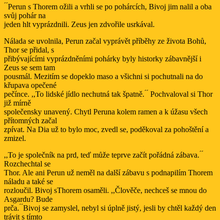
́ ́Perun s Thorem ožili a vrhli se po pohárcích, Bivoj jim nalil a oba
svůj pohár na
jeden hlt vyprázdnili. Zeus jen zdvořile usrkával.
Nálada se uvolnila, Perun začal vyprávět příběhy ze života Bohů,
Thor se přidal, s
přibývajícími vyprázdněními pohárky byly historky zábavnější i
Zeus se sem tam
pousmál. Mezitím se dopeklo maso a všichni si pochutnali na do
křupava opečené
pečínce. ,,To lidské jídlo nechutná tak špatně. ́ ́ Pochvaloval si Thor
již mírně
společensky unavený. Chytl Peruna kolem ramen a k úžasu všech
přítomných začal
zpívat. Na Dia už to bylo moc, zvedl se, poděkoval za pohoštění a
zmizel.
,,To je společník na prd, teď může teprve začít pořádná zábava. ́ ́
Rozchechtal se
Thor. Ale ani Perun už neměl na další zábavu s podnapilím Thorem
náladu a také se
rozloučil. Bivoj sThorem osaměli. ,,Člověče, nechceš se mnou do
Asgardu? Bude
prča. ́ ́Bivoj se zamyslel, nebyl si úplně jistý, jesli by chtěl každý den
trávit s tímto