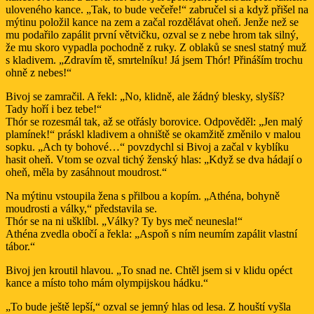
uloveného kance. „Tak, to bude večeře!“ zabručel si a když přišel na
mýtinu položil kance na zem a začal rozdělávat oheň. Jenže než se
mu podařilo zapálit první větvičku, ozval se z nebe hrom tak silný,
že mu skoro vypadla pochodně z ruky. Z oblaků se snesl statný muž
s kladivem. „Zdravím tě, smrtelníku! Já jsem Thór! Přináším trochu
ohně z nebes!“
Bivoj se zamračil. A řekl: „No, klidně, ale žádný blesky, slyšíš?
Tady hoří i bez tebe!“
Thór se rozesmál tak, až se otřásly borovice. Odpověděl: „Jen malý
plamínek!“ práskl kladivem a ohniště se okamžitě změnilo v malou
sopku. „Ach ty bohové…“ povzdychl si Bivoj a začal v kyblíku
hasit oheň. Vtom se ozval tichý ženský hlas: „Když se dva hádají o
oheň, měla by zasáhnout moudrost.“
Na mýtinu vstoupila žena s přilbou a kopím. „Athéna, bohyně
moudrosti a války,“ představila se.
Thór se na ni ušklíbl. „Války? Ty bys meč neunesla!“
Athéna zvedla obočí a řekla: „Aspoň s ním neumím zapálit vlastní
tábor.“
Bivoj jen kroutil hlavou. „To snad ne. Chtěl jsem si v klidu opéct
kance a místo toho mám olympijskou hádku.“
„To bude ještě lepší,“ ozval se jemný hlas od lesa. Z houští vyšla