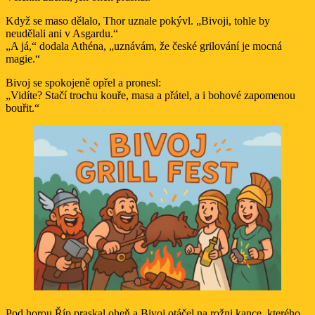
Když se maso dělalo, Thor uznale pokývl. „Bivoji, tohle by
neudělali ani v Asgardu.“
„A já,“ dodala Athéna, „uznávám, že české grilování je mocná
magie.“
Bivoj se spokojeně opřel a pronesl:
„Vidíte? Stačí trochu kouře, masa a přátel, a i bohové zapomenou
bouřit.“
Pod horou Říp praskal oheň a Bivoj otáčel na rožni kance, kterého