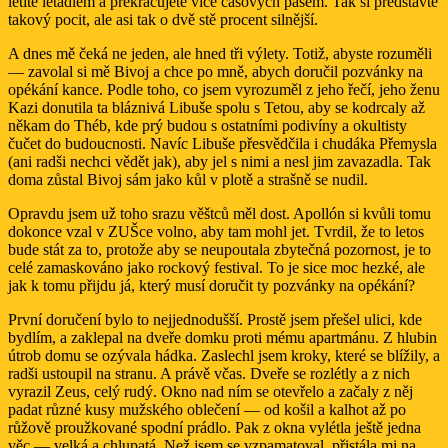
letíte letadlem a překračujete více časových pásem. Tak si představte
takový pocit, ale asi tak o dvě stě procent silnější.
A dnes mě čeká ne jeden, ale hned tři výlety. Totiž, abyste rozuměli
— zavolal si mě Bivoj a chce po mně, abych doručil pozvánky na
opékání kance. Podle toho, co jsem vyrozuměl z jeho řečí, jeho ženu
Kazi donutila ta bláznivá Libuše spolu s Tetou, aby se kodrcaly až
někam do Théb, kde prý budou s ostatními podivíny a okultisty
čučet do budoucnosti. Navíc Libuše přesvědčila i chudáka Přemysla
(ani radši nechci vědět jak), aby jel s nimi a nesl jim zavazadla. Tak
doma zůstal Bivoj sám jako kůl v plotě a strašně se nudil.
Opravdu jsem už toho srazu věštců měl dost. Apollón si kvůli tomu
dokonce vzal v ZUŠce volno, aby tam mohl jet. Tvrdil, že to letos
bude stát za to, protože aby se neupoutala zbytečná pozornost, je to
celé zamaskováno jako rockový festival. To je sice moc hezké, ale
jak k tomu přijdu já, který musí doručit ty pozvánky na opékání?
První doručení bylo to nejjednodušší. Prostě jsem přešel ulici, kde
bydlím, a zaklepal na dveře domku proti mému apartmánu. Z hlubin
útrob domu se ozývala hádka. Zaslechl jsem kroky, které se blížily, a
radši ustoupil na stranu. A právě včas. Dveře se rozlétly a z nich
vyrazil Zeus, celý rudý. Okno nad ním se otevřelo a začaly z něj
padat různé kusy mužského oblečení — od košil a kalhot až po
růžově proužkované spodní prádlo. Pak z okna vylétla ještě jedna
věc — velká a chlupatá. Než jsem se vzpamatoval, přistála mi na