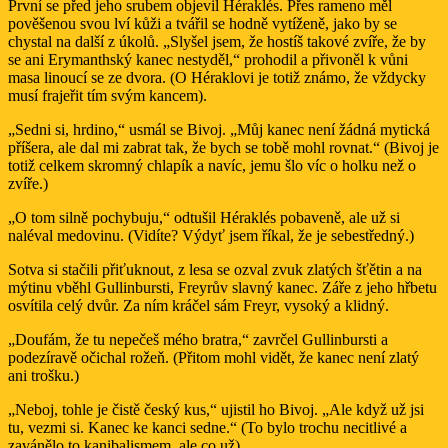
První se před jeho srubem objevil Héraklés. Přes rameno měl
pověšenou svou lví kůži a tvářil se hodně vytíženě, jako by se
chystal na další z úkolů. „Slyšel jsem, že hostíš takové zvíře, že by
se ani Erymanthský kanec nestyděl,“ prohodil a přivoněl k vůni
masa linoucí se ze dvora. (O Héraklovi je totiž známo, že vždycky
musí frajeřit tím svým kancem).
„Sedni si, hrdino,“ usmál se Bivoj. „Můj kanec není žádná mytická
příšera, ale dal mi zabrat tak, že bych se tobě mohl rovnat.“ (Bivoj je
totiž celkem skromný chlapík a navíc, jemu šlo víc o holku než o
zvíře.)
„O tom silně pochybuju,“ odtušil Héraklés pobaveně, ale už si
naléval medovinu. (Vidíte? Výdyť jsem říkal, že je sebestředný.)
Sotva si stačili přiťuknout, z lesa se ozval zvuk zlatých šťětin a na
mýtinu vběhl Gullinbursti, Freyrův slavný kanec. Záře z jeho hřbetu
osvítila celý dvůr. Za ním kráčel sám Freyr, vysoký a klidný.
„Doufám, že tu nepečeš mého bratra,“ zavrčel Gullinbursti a
podezíravě očichal rožeň. (Přitom mohl vidět, že kanec není zlatý
ani trošku.)
„Neboj, tohle je čistě český kus,“ ujistil ho Bivoj. „Ale když už jsi
tu, vezmi si. Kanec ke kanci sedne.“ (To bylo trochu necitlivé a
zavánělo to kanibalismem, ale co už).