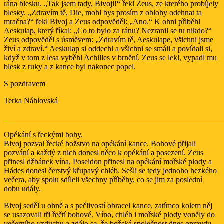
rána blesku. „Tak jsem tady, Bivoji!“ řekl Zeus, ze kterého probíjely
blesky. „Zdravím tě, Die, mohl bys prosím z oblohy odehnat ta
mračna?“ řekl Bivoj a Zeus odpověděl: „Ano.“ K ohni přiběhl
Aeskulap, který říkal: „Co to bylo za ránu? Nezranil se tu nikdo?“
Zeus odpověděl s úsměvem: „Zdravím tě, Aeskulape, všichni jsme
živí a zdraví.“ Aeskulap si oddechl a všichni se smáli a povídali si,
když v tom z lesa vyběhl Achilles v brnění. Zeus se lekl, vypadl mu
blesk z ruky a z kance byl nakonec popel.
S pozdravem
Terka Náhlovská
_______________________________________________________
Opékání s řeckými bohy.
Bivoj pozval řecké božstvo na opékání kance. Bohové přijali
pozvání a každý z nich donesl něco k opékání a posezení. Zeus
přinesl džbánek vína, Poseidon přinesl na opékání mořské plody a
Hádes donesl čerstvý křupavý chléb. Sešli se tedy jednoho hezkého
večera, aby spolu sdíleli všechny příběhy, co se jim za poslední
dobu udály.
Bivoj seděl u ohně a s pečlivostí obracel kance, zatímco kolem něj
se usazovali tři řečtí bohové. Víno, chléb i mořské plody voněly do
večerního vzduchu a zdálo se, že božská společnost dnes opravdu