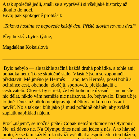
A tak společně jedli, smáli se a vyprávěli si všelijaké historky až
dlouho do noci.
Bivoj pak spokojeně prohlásil:
„
Taková hostina se nepovede každý den. Příště ulovím rovnou dva!
“
Přeji hezký zbytek týdne,
Magdaléna Kokaislová
_______________________________________________________
Bylo nebylo — ale takhle začíná každá druhá pohádka, a tohle ani
pohádka není. To se skutečně stalo. Vlastně jsem se zapomněl
představit. Mé jméno je Hermés — ano, ten Hermés, posel bohů a
ochránce cest, obchodu, zlodějů, sportovců, překladatelů a
cestovatelů. Člověk by si řekl, že být bohem je úžasné — nemusíte
nic dělat, nikdo vám nemůže nic nařizovat. Jo, bejvávalo. Dnes už je
to jiné. Dnes už nikdo nepřipravuje obětiny a nikdo na nás ani
nevěří. No a tak se i bůh jako já musí pořádně ohánět, aby zvládl
zaplatit například nájem.
Proč „nájem“, se možná ptáte? Copak nemám domov na Olympu?
Ne, už dávno ne. Na Olympu dnes není ani jeden z nás. A to hlavně
proto, že se tam každý rok odváží vyšplhat alespoň jeden ten blázen,