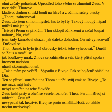
ohni začaly pohasínat. Uprostřed toho všeho se zhmotnil Zeus. V
ruce držel Thorovo
kladivo, druhou si tiskl bouli na hlavě a z očí mu sršely blesky.
,,Thore, ́ ́zahromoval
Zeus, ,,to jsem si mohl myslet, žes to byl ty. Takový hloupý nápad
můžeš mát jen ty!
́ ́Bivoj i Perun se přikrčili, Thor sklopil oči k zemi a začal šoupat
nohou:,, No, chtěl
jsem tady kámošovi ukázat, jak daleko dohodím. On mě vyhecoval! ́
́ Dušoval se
Thor.,,Jasně, to bylo jistě obrovsky těžké, tebe vyhecovat. ́ ́ Durdil
se Zeus a mračil se
jak bouřkový mrak. Znova se zahřmělo a vítr, který přišel spolu s
hromem nadobro
uhasil skomírající oheň.
„Tak a mám po večeří. ́ ́ Vypadlo z Bivoje. Pak se bojácně ohlédl na
Dia.
Ten se přestal soustředit na Thora a upřel svůj zrak na Bivoje. ,,To
mě mrzí, můj hněv
nebyl namířen na tebe člověče. ́ ́
Zeus luskl prsty a oheň se vesele rozhořel. Thror, Perun i Bivoj si
oddechli, Zeus už
nevypadal tak hrozivě, Bivoj se proto osmělil:,,Hoši, co takhle
trochu medoviny?