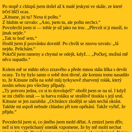
Po stopě z chlupů jsem došel až k malé jeskyni ve skále, ze které
trčel liščí ocas.
„Kitsune, jsi tu? Nesu ti poštu.“
Z hlubin se ozvalo: „Ano, jsem tu, ale poštu nechci.“
Povzdechl jsem si — tohle je už jako na truc. „Převzít si ji musíš, to
jinak nejde.“
„Tak to hoď sem.“
Hodil jsem jí pozvánku dovnitř. Po chvíli se znovu ozvalo: „Já
nejdu. Pelichám.“
Pokrčil jsem rameny a chystal se odejít, když… „Počkej, možná mě
něco napadlo.“
Kolem mě se mihlo něco zrzavého a přede mnou stála liška s devíti
ocasy. To by bylo samo o sobě dost divné, ale korunu tomu nasadilo
to, že Kitsune měla na sobě můj tyrkysově zbarvený rolák, který
nosím sebou pro všechny případy.
„Ty potvoro jedna, co si to dovoluješ!“ obořil jsem se na ní. I když
se mi chtělo smát — ta barva roláku se strašlivě tloukla s její srstí.
Kitsune se jen zazubila: „Ochránce zlodějů se sám nechá okrást.
Takhle mi aspoň nebude chladno při tom opékání. Takže vyřiď, že
přijdu.“
Povzdechl jsem si, co jiného jsem mohl dělat. A zmizel jsem dřív,
než si ten vypelichaný smeták vzpomene, že by mě mohl nechat