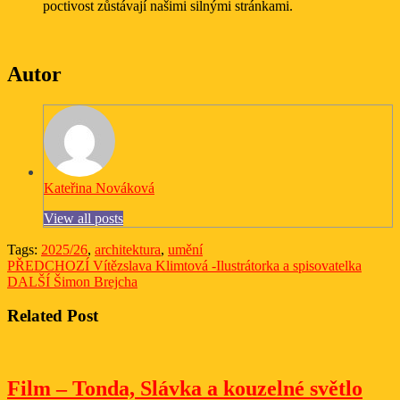
poctivost zůstávají našimi silnými stránkami.
Autor
Kateřina Nováková
View all posts
Tags:
2025/26
,
architektura
,
umění
Navigace
Previous
PŘEDCHOZÍ
Vítězslava Klimtová -Ilustrátorka a spisovatelka
Next
post:
DALŠÍ
Šimon Brejcha
pro
post:
příspěvek
Related Post
Fil
Film – Tonda, Slávka a kouzelné světlo