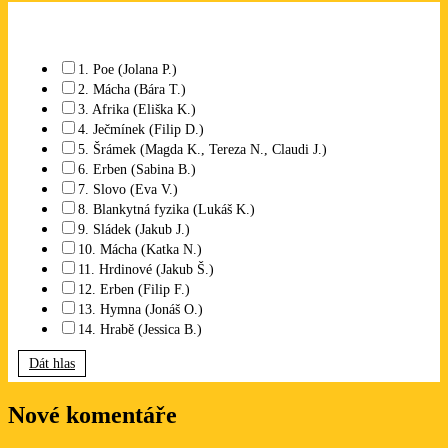
Které studentské video se Vám líbí? Lze označit libovolný počet.
1. Poe (Jolana P.)
2. Mácha (Bára T.)
3. Afrika (Eliška K.)
4. Ječmínek (Filip D.)
5. Šrámek (Magda K., Tereza N., Claudi J.)
6. Erben (Sabina B.)
7. Slovo (Eva V.)
8. Blankytná fyzika (Lukáš K.)
9. Sládek (Jakub J.)
10. Mácha (Katka N.)
11. Hrdinové (Jakub Š.)
12. Erben (Filip F.)
13. Hymna (Jonáš O.)
14. Hrabě (Jessica B.)
Dát hlas
Nové komentáře