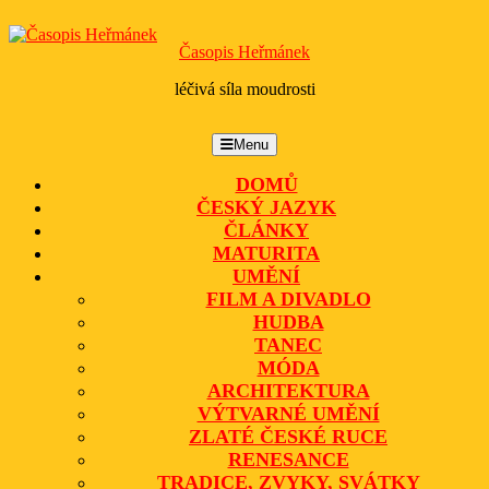
Skip
to
Časopis Heřmánek
content
léčivá síla moudrosti
Menu
Menu
DOMŮ
ČESKÝ JAZYK
ČLÁNKY
MATURITA
UMĚNÍ
FILM A DIVADLO
HUDBA
TANEC
MÓDA
ARCHITEKTURA
VÝTVARNÉ UMĚNÍ
ZLATÉ ČESKÉ RUCE
RENESANCE
TRADICE, ZVYKY, SVÁTKY