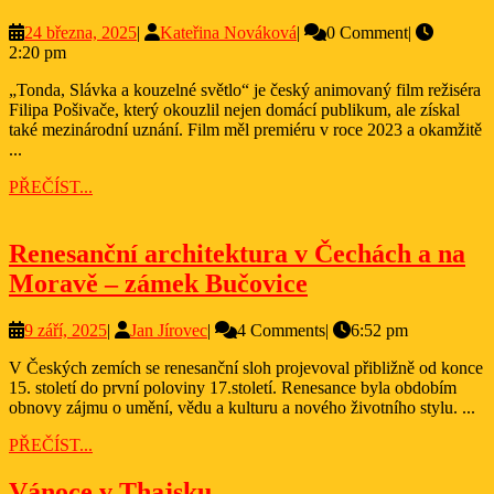
–
24
Kateřina
24 března, 2025
|
Kateřina Nováková
|
0 Comment
|
Ton
března,
Nováková
2:20 pm
Slá
2025
„Tonda, Slávka a kouzelné světlo“ je český animovaný film režiséra
a
Filipa Pošivače, který okouzlil nejen domácí publikum, ale získal
kou
také mezinárodní uznání. Film měl premiéru v roce 2023 a okamžitě
...
svět
PŘEČÍST...
PŘEČÍST...
Renesanční architektura v Čechách a na
Renesanční
Moravě – zámek Bučovice
architektura
9
Jan
9 září, 2025
|
Jan Jírovec
|
4 Comments
|
6:52 pm
v
září,
Jírovec
Čechách
V Českých zemích se renesanční sloh projevoval přibližně od konce
2025
15. století do první poloviny 17.století. Renesance byla obdobím
a
obnovy zájmu o umění, vědu a kulturu a nového životního stylu. ...
na
PŘEČÍST...
PŘEČÍST...
Moravě
Vánoce
–
Vánoce v Thajsku