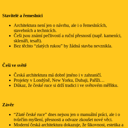
Stavitelé a řemeslníci
Architektura není jen o návrhu, ale i o řemeslnících,
stavebních a technicích.
Češi jsou známí pečlivostí a ruční přesností (např. kameníci,
sklenáři, tesaři).
Bez těchto “zlatých rukou” by žádná stavba nevznikla.
Češi ve světě
Česká architektura má dobré jméno i v zahraničí.
Projekty v Londýně, New Yorku, Dubaji, Paříži…
Důkaz, že české ruce si drží tradici i ve světovém měřítku.
Závěr
“Zlaté české ruce” dnes nejsou jen o manuální práci, ale i o
tvůrčím myšlení, přesnosti a odvaze zkoušet nové věci.
Moderní česká architektura dokazuje, že šikovnost, estetika a