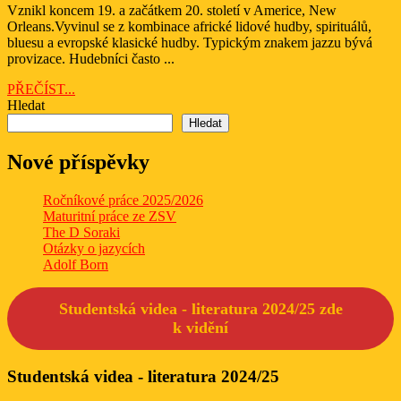
Vznikl koncem 19. a začátkem 20. století v Americe, New
2025
Orleans.Vyvinul se z kombinace africké lidové hudby, spirituálů,
bluesu a evropské klasické hudby. Typickým znakem jazzu bývá
provizace. Hudebníci často ...
PŘEČÍST...
PŘEČÍST...
Hledat
Hledat
Nové příspěvky
Ročníkové práce 2025/2026
Maturitní práce ze ZSV
The D Soraki
Otázky o jazycích
Adolf Born
Studentská videa - literatura 2024/25 zde
k
vidění
Studentská videa - literatura 2024/25