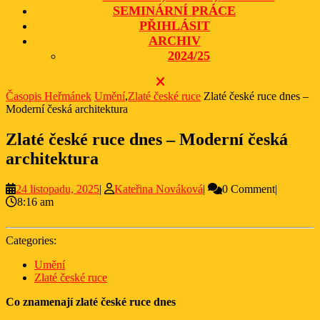
SEMINÁRNÍ PRÁCE
PŘIHLÁSIT
ARCHIV
2024/25
CLOSE
BUTTON
Časopis Heřmánek
Umění
,
Zlaté české ruce
Zlaté české ruce dnes –
Moderní česká architektura
Zlaté české ruce dnes – Moderní česká
architektura
24
Kateřina
24 listopadu, 2025
|
Kateřina Nováková
|
0 Comment
|
listopadu,
Nováková
8:16 am
2025
Categories:
Umění
Zlaté české ruce
Co znamenají zlaté české ruce dnes