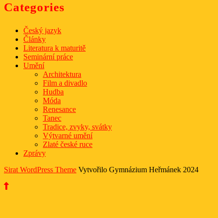
Categories
Český jazyk
Články
Literatura k maturitě
Seminární práce
Umění
Architektura
Film a divadlo
Hudba
Móda
Renesance
Tanec
Tradice, zvyky, svátky
Výtvarné umění
Zlaté české ruce
Zprávy
Sirat WordPress Theme
Vytvořilo Gymnázium Heřmánek 2024
Scroll
Up