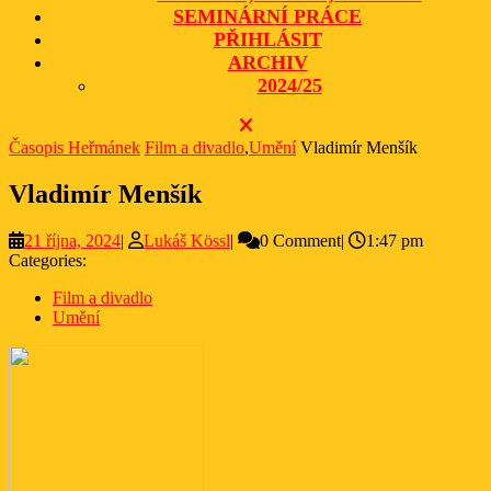
SEMINÁRNÍ PRÁCE
PŘIHLÁSIT
ARCHIV
2024/25
CLOSE
BUTTON
Časopis Heřmánek
Film a divadlo
,
Umění
Vladimír Menšík
Vladimír Menšík
21
Lukáš
21 října, 2024
|
Lukáš Kössl
|
0 Comment
|
1:47 pm
října,
Kössl
Categories:
2024
Film a divadlo
Umění