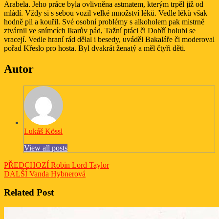
Arabela. Jeho práce byla ovlivněna astmatem, kterým trpěl již od
mládí. Vždy si s sebou vozil velké množství léků. Vedle léků však
hodně pil a kouřil. Své osobní problémy s alkoholem pak mistrně
ztvárnil ve snímcích Ikarův pád, Tažní ptáci či Dobří holubi se
vracejí. Vedle hraní rád dělal i besedy, uváděl Bakaláře či moderoval
pořad Křeslo pro hosta. Byl dvakrát ženatý a měl čtyři děti.
Autor
Lukáš Kössl
View all posts
Navigace
Previous
PŘEDCHOZÍ
Robin Lord Taylor
Next
post:
DALŠÍ
Vanda Hybnerová
pro
post:
příspěvek
Related Post