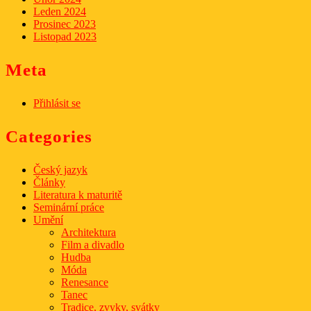
Leden 2024
Prosinec 2023
Listopad 2023
Meta
Přihlásit se
Categories
Český jazyk
Články
Literatura k maturitě
Seminární práce
Umění
Architektura
Film a divadlo
Hudba
Móda
Renesance
Tanec
Tradice, zvyky, svátky