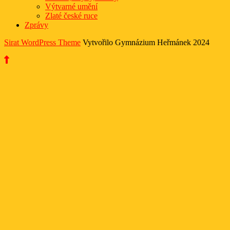
Výtvarné umění
Zlaté české ruce
Zprávy
Sirat WordPress Theme
Vytvořilo Gymnázium Heřmánek 2024
Scroll
Up