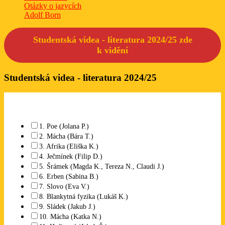
Otázky o jazycích
Adolf Born
Studentská videa - literatura 2024/25 zde
k
vidění
Studentská videa - literatura 2024/25
Které studentské video se Vám líbí? Lze označit libovolný počet.
1. Poe (Jolana P.)
2. Mácha (Bára T.)
3. Afrika (Eliška K.)
4. Ječmínek (Filip D.)
5. Šrámek (Magda K., Tereza N., Claudi J.)
6. Erben (Sabina B.)
7. Slovo (Eva V.)
8. Blankytná fyzika (Lukáš K.)
9. Sládek (Jakub J.)
10. Mácha (Katka N.)