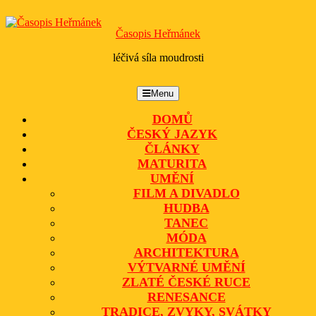
Skip
to
Časopis Heřmánek
content
léčivá síla moudrosti
Menu
Menu
DOMŮ
ČESKÝ JAZYK
ČLÁNKY
MATURITA
UMĚNÍ
FILM A DIVADLO
HUDBA
TANEC
MÓDA
ARCHITEKTURA
VÝTVARNÉ UMĚNÍ
ZLATÉ ČESKÉ RUCE
RENESANCE
TRADICE, ZVYKY, SVÁTKY