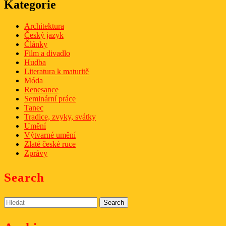
Kategorie
Architektura
Český jazyk
Články
Film a divadlo
Hudba
Literatura k maturitě
Móda
Renesance
Seminární práce
Tanec
Tradice, zvyky, svátky
Umění
Výtvarné umění
Zlaté české ruce
Zprávy
Search
Search
for: