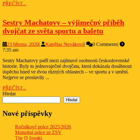
PŘEČÍST...
PŘEČÍST...
Sestry Machatovy – výjimečný příběh
Sestry
dvojčat ze světa sportu a baletu
Machatovy
23
Kateřina
23 března, 2026
|
Kateřina Nováková
|
0 Comments
|
–
března,
Nováková
7:35 am
výjimečný
2026
Sestry Machatovy patří mezi zajímavé osobnosti československé
příběh
historie. Byly to jednovaječné dvojčata, která dokázala dosáhnout
dvojčat
úspěchu hned ve dvou různých oblastech – ve sportu a v umění.
Nejprve se proslavily ...
ze
PŘEČÍST...
PŘEČÍST...
světa
Hledat
sportu
Hledat
a
Nové příspěvky
baletu
Ročníkové práce 2025/2026
Maturitní práce ze ZSV
The D Soraki