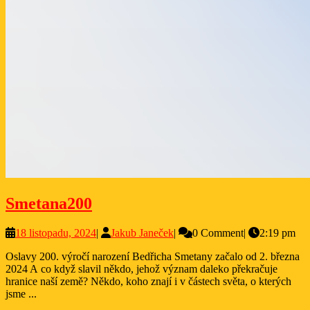
Smetana200
Smetana200
18
Jakub
18 listopadu, 2024
|
Jakub Janeček
|
0 Comment
|
2:19 pm
listopadu,
Janeček
Oslavy 200. výročí narození Bedřicha Smetany začalo od 2. března
2024
2024 A co když slavil někdo, jehož význam daleko překračuje
hranice naší země? Někdo, koho znají i v částech světa, o kterých
jsme ...