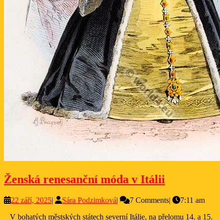
Ženská
Ženská renesanční móda v Itálii
renesanční
22
Sára
22 září, 2025
|
Sára Podzimková
|
7 Comments
|
7:11 am
móda
září,
Podzimková
v
V bohatých městských státech severní Itálie, na přelomu 14. a 15.
2025