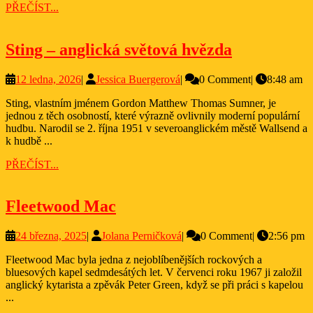
PŘEČÍST...
PŘEČÍST...
Sting
Sting – anglická světová hvězda
–
12
Jessica
12 ledna, 2026
|
Jessica Buergerová
|
0 Comment
|
8:48 am
anglická
ledna,
Buergerová
světová
Sting, vlastním jménem Gordon Matthew Thomas Sumner, je
2026
jednou z těch osobností, které výrazně ovlivnily moderní populární
hvězda
hudbu. Narodil se 2. října 1951 v severoanglickém městě Wallsend a
k hudbě ...
PŘEČÍST...
PŘEČÍST...
Fleetwood
Fleetwood Mac
Mac
24
Jolana
24 března, 2025
|
Jolana Perničková
|
0 Comment
|
2:56 pm
března,
Perničková
Fleetwood Mac byla jedna z nejoblíbenějších rockových a
2025
bluesových kapel sedmdesátých let. V červenci roku 1967 ji založil
anglický kytarista a zpěvák Peter Green, když se při práci s kapelou
...