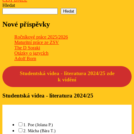
DÁLE
Hledat
Hledat
Nové příspěvky
Ročníkové práce 2025/2026
Maturitní práce ze ZSV
The D Soraki
Otázky o jazycích
Adolf Born
Studentská videa - literatura 2024/25 zde
k
vidění
Studentská videa - literatura 2024/25
Které studentské video se Vám líbí? Lze označit libovolný počet.
1. Poe (Jolana P.)
2. Mácha (Bára T.)