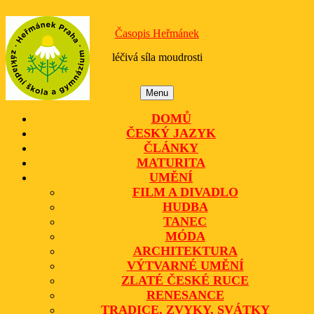
Skip
to
Časopis Heřmánek
content
léčivá síla moudrosti
Menu
Menu
DOMŮ
ČESKÝ JAZYK
ČLÁNKY
MATURITA
UMĚNÍ
FILM A DIVADLO
HUDBA
TANEC
MÓDA
ARCHITEKTURA
VÝTVARNÉ UMĚNÍ
ZLATÉ ČESKÉ RUCE
RENESANCE
TRADICE, ZVYKY, SVÁTKY