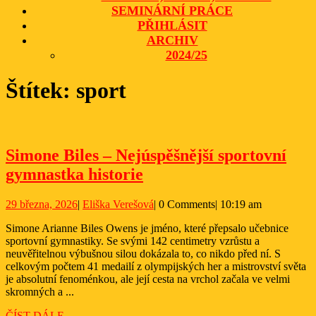
SEMINÁRNÍ PRÁCE
PŘIHLÁSIT
ARCHIV
2024/25
CLOSE
Štítek:
sport
BUTTON
Simone Biles – Nejúspěšnější sportovní
Simone
gymnastka historie
Biles
29
Eliška
29 března, 2026
|
Eliška Verešová
|
0 Comments
|
10:19 am
–
března,
Verešová
Nejúspěšnější
Simone Arianne Biles Owens je jméno, které přepsalo učebnice
2026
sportovní gymnastiky. Se svými 142 centimetry vzrůstu a
sportovní
neuvěřitelnou výbušnou silou dokázala to, co nikdo před ní. S
gymnastka
celkovým počtem 41 medailí z olympijských her a mistrovství světa
je absolutní fenoménkou, ale její cesta na vrchol začala ve velmi
historie
skromných a ...
ČÍST
ČÍST DÁLE