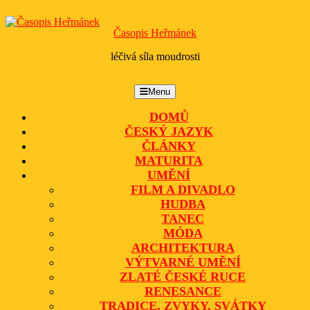
Skip
to
Časopis Heřmánek
content
léčivá síla moudrosti
Menu
Menu
DOMŮ
ČESKÝ JAZYK
ČLÁNKY
MATURITA
UMĚNÍ
FILM A DIVADLO
HUDBA
TANEC
MÓDA
ARCHITEKTURA
VÝTVARNÉ UMĚNÍ
ZLATÉ ČESKÉ RUCE
RENESANCE
TRADICE, ZVYKY, SVÁTKY