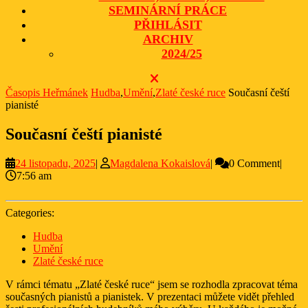
SEMINÁRNÍ PRÁCE
PŘIHLÁSIT
ARCHIV
2024/25
CLOSE
BUTTON
Časopis Heřmánek
Hudba
,
Umění
,
Zlaté české ruce
Současní čeští
pianisté
Současní čeští pianisté
24
Magdalena
24 listopadu, 2025
|
Magdalena Kokaislová
|
0 Comment
|
listopadu,
Kokaislová
7:56 am
2025
Categories:
Hudba
Umění
Zlaté české ruce
V rámci tématu „Zlaté české ruce“ jsem se rozhodla zpracovat téma
současných pianistů a pianistek. V prezentaci můžete vidět přehled