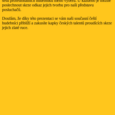
šesti profesionálních hudebníků mého výběru. U každého je možné
poslechnout skrze odkaz jejich tvorbu pro naši představu
posluchačů.
Doufám, že díky této prezentaci se vám naši současní čeští
hudebníci přiblíží a zakusíte kapky českých talentů proudících skrze
jejich zlaté ruce.