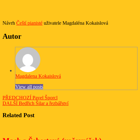
Návrh
Čeští pianisté
uživatele Magdaléna Kokaislová
Autor
Magdalena Kokaislová
View all posts
Navigace
Previous
PŘEDCHOZÍ
Pavel Šporcl
Next
post:
DALŠÍ
Bedřich Šilar a řezbářství
pro
post:
příspěvek
Related Post