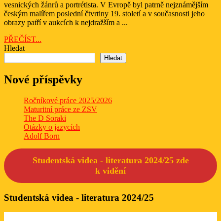
vesnických žánrů a portrétista. V Evropě byl patrně nejznámějším
malí
českým malířem poslední čtvrtiny 19. století a v současnosti jeho
obrazy patří v aukcích k nejdražším a ...
PŘEČÍST...
PŘEČÍST...
Hledat
Hledat
Nové příspěvky
Ročníkové práce 2025/2026
Maturitní práce ze ZSV
The D Soraki
Otázky o jazycích
Adolf Born
Studentská videa - literatura 2024/25 zde
k
vidění
Studentská videa - literatura 2024/25