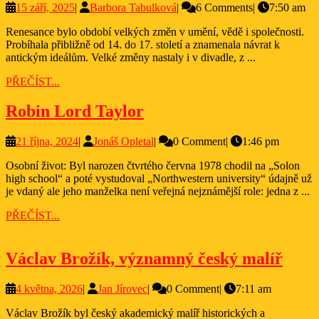
15
Barbora
15 září, 2025
|
Barbora Tabulková
|
6 Comments
|
7:50 am
divadel
září,
Tabulková
Renesance bylo období velkých změn v umění, vědě i společnosti.
2025
Probíhala přibližně od 14. do 17. století a znamenala návrat k
antickým ideálům. Velké změny nastaly i v divadle, z ...
PŘEČÍST...
PŘEČÍST...
Robin
Robin Lord Taylor
Lord
21
Jonáš
21 října, 2024
|
Jonáš Opletal
|
0 Comment
|
1:46 pm
Taylor
října,
Opletal
Osobní život: Byl narozen čtvrtého června 1978 chodil na „Solon
2024
high school“ a poté vystudoval „Northwestern university“ údajně už
je vdaný ale jeho manželka není veřejná nejznámější role: jedna z ...
PŘEČÍST...
PŘEČÍST...
Václ
Václav Brožík, významný český malíř
Brož
4
Jan
4 května, 2026
|
Jan Jírovec
|
0 Comment
|
7:11 am
výz
května,
Jírovec
česk
Václav Brožík byl český akademický malíř historických a
2026