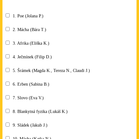
Které studentské video se Vám líbí? Lze označit libovolný počet.
1. Poe (Jolana P.)
2. Mácha (Bára T.)
3. Afrika (Eliška K.)
4. Ječmínek (Filip D.)
5. Šrámek (Magda K., Tereza N., Claudi J.)
6. Erben (Sabina B.)
7. Slovo (Eva V.)
8. Blankytná fyzika (Lukáš K.)
9. Sládek (Jakub J.)
10. Mácha (Katka N.)