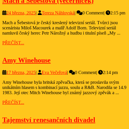
Mach
Mach a Šebestová (večerníček)
a
24
Tereza
24 března, 2025
|
Tereza Náhlovská
|
0 Comment
|
2:15 pm
Šebestová
března,
Náhlovská
(večerníček
Mach a Šebestová je český kreslený televizní seriál. Tvůrci jsou
2025
scenárista Miloš Macourek a malíř Adolf Born. Televizní seriál
namluvil český herec Petr Nárožný a hudbu i titulní píseň „My ...
PŘEČÍST...
PŘEČÍST...
Amy
Amy Winehouse
Winehouse
17
Eva
17 března, 2025
|
Eva Večeřová
|
0 Comment
|
2:14 pm
března,
Večeřová
Amy Winehouse byla britská zpěvačka, která se proslavila svým
2025
unikátním hlasem s kombinací jazzu, soulu a R&B. Narodila se 14.9
1983. Její otec Mitch Winehouse byl známý jazzový zpěvák a ...
PŘEČÍST...
PŘEČÍST...
Tajemství
Tajemství renesančních divadel
renesanční