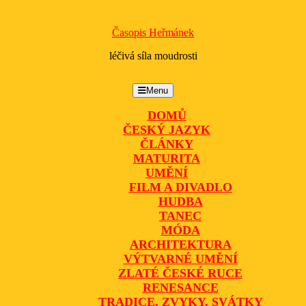
Časopis Heřmánek
léčivá síla moudrosti
Menu
Menu
DOMŮ
ČESKÝ JAZYK
ČLÁNKY
MATURITA
UMĚNÍ
FILM A DIVADLO
HUDBA
TANEC
MÓDA
ARCHITEKTURA
VÝTVARNÉ UMĚNÍ
ZLATÉ ČESKÉ RUCE
RENESANCE
TRADICE, ZVYKY, SVÁTKY