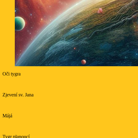
Oči tygra
Zjevení sv. Jana
Májá
Tygr planoucí