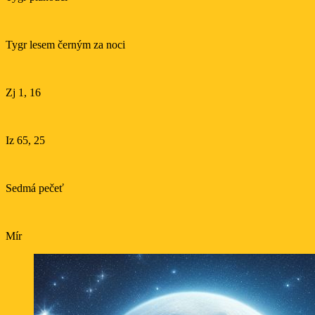
Tygr lesem černým za noci
Zj 1, 16
Iz 65, 25
Sedmá pečeť
Mír