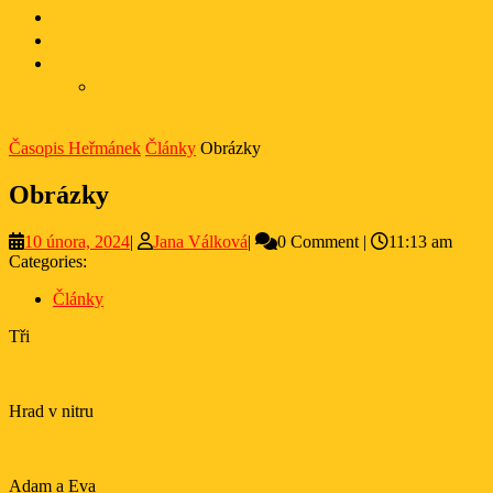
Časopis Heřmánek
Články
Obrázky
Obrázky
10
Jana
10 února, 2024
|
Jana Válková
|
0 Comment
|
11:13 am
února,
Válková
Categories:
2024
Články
Tři
Hrad v nitru
Adam a Eva