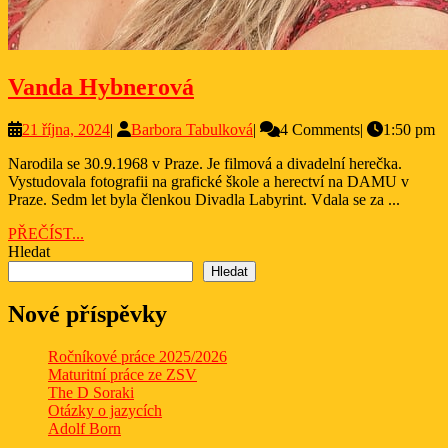
Vanda
Vanda Hybnerová
Hybnerová
21
Barbora
21 října, 2024
|
Barbora Tabulková
|
4 Comments
|
1:50 pm
října,
Tabulková
Narodila se 30.9.1968 v Praze. Je filmová a divadelní herečka.
2024
Vystudovala fotografii na grafické škole a herectví na DAMU v
Praze. Sedm let byla členkou Divadla Labyrint. Vdala se za ...
PŘEČÍST...
PŘEČÍST...
Hledat
Hledat
Nové příspěvky
Ročníkové práce 2025/2026
Maturitní práce ze ZSV
The D Soraki
Otázky o jazycích
Adolf Born