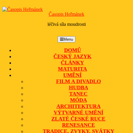
Skip
to
Časopis Heřmánek
content
léčivá síla moudrosti
Menu
Menu
DOMŮ
ČESKÝ JAZYK
ČLÁNKY
MATURITA
UMĚNÍ
FILM A DIVADLO
HUDBA
TANEC
MÓDA
ARCHITEKTURA
VÝTVARNÉ UMĚNÍ
ZLATÉ ČESKÉ RUCE
RENESANCE
TRADICE, ZVYKY, SVÁTKY