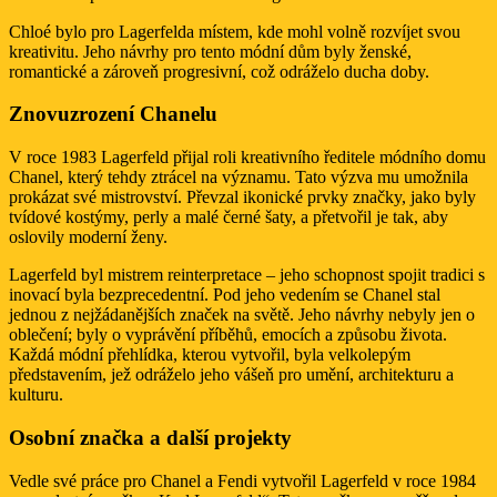
Chloé bylo pro Lagerfelda místem, kde mohl volně rozvíjet svou
kreativitu. Jeho návrhy pro tento módní dům byly ženské,
romantické a zároveň progresivní, což odráželo ducha doby.
Znovuzrození Chanelu
V roce 1983 Lagerfeld přijal roli kreativního ředitele módního domu
Chanel, který tehdy ztrácel na významu. Tato výzva mu umožnila
prokázat své mistrovství. Převzal ikonické prvky značky, jako byly
tvídové kostýmy, perly a malé černé šaty, a přetvořil je tak, aby
oslovily moderní ženy.
Lagerfeld byl mistrem reinterpretace – jeho schopnost spojit tradici s
inovací byla bezprecedentní. Pod jeho vedením se Chanel stal
jednou z nejžádanějších značek na světě. Jeho návrhy nebyly jen o
oblečení; byly o vyprávění příběhů, emocích a způsobu života.
Každá módní přehlídka, kterou vytvořil, byla velkolepým
představením, jež odráželo jeho vášeň pro umění, architekturu a
kulturu.
Osobní značka a další projekty
Vedle své práce pro Chanel a Fendi vytvořil Lagerfeld v roce 1984