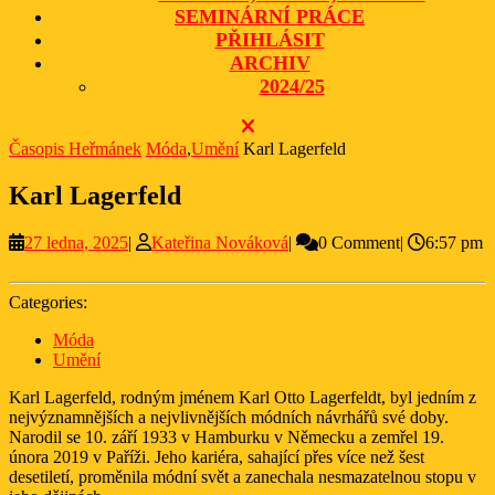
SEMINÁRNÍ PRÁCE
PŘIHLÁSIT
ARCHIV
2024/25
CLOSE
BUTTON
Časopis Heřmánek
Móda
,
Umění
Karl Lagerfeld
Karl Lagerfeld
27
Kateřina
27 ledna, 2025
|
Kateřina Nováková
|
0 Comment
|
6:57 pm
ledna,
Nováková
2025
Categories:
Móda
Umění
Karl Lagerfeld, rodným jménem Karl Otto Lagerfeldt, byl jedním z
nejvýznamnějších a nejvlivnějších módních návrhářů své doby.
Narodil se 10. září 1933 v Hamburku v Německu a zemřel 19.
února 2019 v Paříži. Jeho kariéra, sahající přes více než šest
desetiletí, proměnila módní svět a zanechala nesmazatelnou stopu v