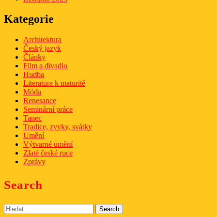
Kategorie
Architektura
Český jazyk
Články
Film a divadlo
Hudba
Literatura k maturitě
Móda
Renesance
Seminární práce
Tanec
Tradice, zvyky, svátky
Umění
Výtvarné umění
Zlaté české ruce
Zprávy
Search
Search
for: