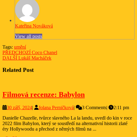
Kateřina Nováková
View all posts
Tags:
umění
Navigace
Previous
PŘEDCHOZÍ
Coco Chanel
Next
post:
DALŠÍ
Lukáš Macháček
pro
post:
příspěvek
Related Post
Filmová
Filmová recenze: Babylon
recenze:
30
Jolana
30 září, 2024
|
Jolana Perničková
|
3 Comments
|
2:11 pm
Babylon
září,
Perničková
Danielle Chazelle, tvůrce slavného La la landu, uvedl do kin v roce
2024
2022 film Babylon, který se soustředí na alternativní historii zlaté
éry Hollywoodu a přechod z němých filmů na ...