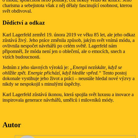
charisma a sebejistota však z něj dělaly fascinující osobnost, kterou
svět obdivoval.
Dědictví a odkaz
Karl Lagerfeld zemřel 19. února 2019 ve věku 85 let, ale jeho odkaz
zůstává živý. Jeho práce změnila způsob, jakým svět vnímá módu, a
ovlivnila nespočet návrhářů po celém světě. Lagerfeld nám
připomněl, že móda není jen o oblečení, ale o emocích, snech a
vizích budoucnosti.
Jedním z jeho slavných výroků je:
„Energii nezískáte, když se
ohlížíte zpět. Energie přichází, když hledíte vpřed.“
Tento postoj
dokonale vystihuje jeho život a práci – neustále hledal nové výzvy a
nikdy se nespokojil s minulými úspěchy.
Karl Lagerfeld zůstává ikonou, která spojila svět luxusu a inovace a
inspirovala generace návrhářů, umělců i milovníků módy.
Autor