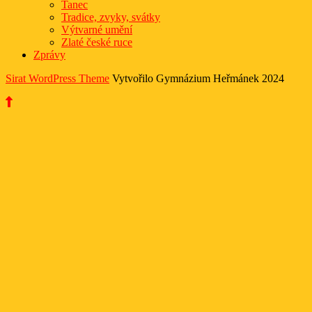
Tanec
Tradice, zvyky, svátky
Výtvarné umění
Zlaté české ruce
Zprávy
Sirat WordPress Theme
Vytvořilo Gymnázium Heřmánek 2024
Scroll
Up