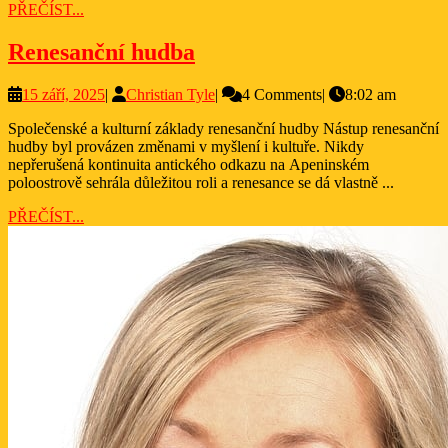
PŘEČÍST...
PŘEČÍST...
Renesanční
Renesanční hudba
hudba
15
Christian
15 září, 2025
|
Christian Tyle
|
4 Comments
|
8:02 am
září,
Tyle
Společenské a kulturní základy renesanční hudby Nástup renesanční
2025
hudby byl provázen změnami v myšlení i kultuře. Nikdy
nepřerušená kontinuita antického odkazu na Apeninském
poloostrově sehrála důležitou roli a renesance se dá vlastně ...
PŘEČÍST...
PŘEČÍST...