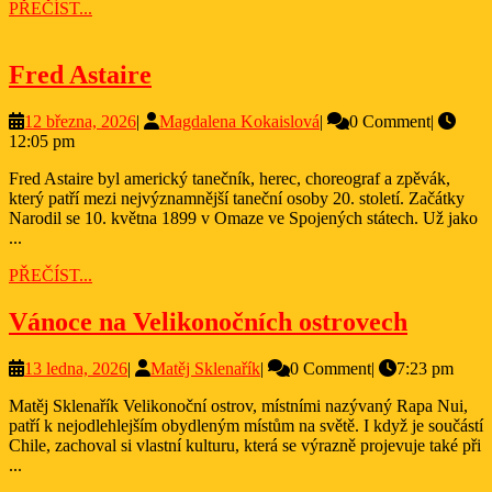
PŘEČÍST...
PŘEČÍST...
Fred
Fred Astaire
Astaire
12
Magdalena
12 března, 2026
|
Magdalena Kokaislová
|
0 Comment
|
března,
Kokaislová
12:05 pm
2026
Fred Astaire byl americký tanečník, herec, choreograf a zpěvák,
který patří mezi nejvýznamnější taneční osoby 20. století. Začátky
Narodil se 10. května 1899 v Omaze ve Spojených státech. Už jako
...
PŘEČÍST...
PŘEČÍST...
Vánoce
Vánoce na Velikonočních ostrovech
na
13
Matěj
13 ledna, 2026
|
Matěj Sklenařík
|
0 Comment
|
7:23 pm
Veliko
ledna,
Sklenařík
ostrove
Matěj Sklenařík Velikonoční ostrov, místními nazývaný Rapa Nui,
2026
patří k nejodlehlejším obydleným místům na světě. I když je součástí
Chile, zachoval si vlastní kulturu, která se výrazně projevuje také při
...