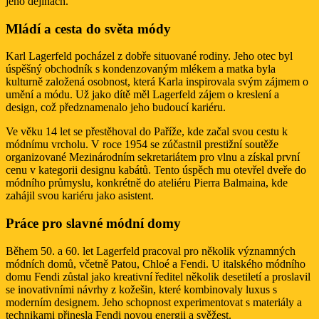
jeho dějinách.
Mládí a cesta do světa módy
Karl Lagerfeld pocházel z dobře situované rodiny. Jeho otec byl
úspěšný obchodník s kondenzovaným mlékem a matka byla
kulturně založená osobnost, která Karla inspirovala svým zájmem o
umění a módu. Už jako dítě měl Lagerfeld zájem o kreslení a
design, což předznamenalo jeho budoucí kariéru.
Ve věku 14 let se přestěhoval do Paříže, kde začal svou cestu k
módnímu vrcholu. V roce 1954 se zúčastnil prestižní soutěže
organizované Mezinárodním sekretariátem pro vlnu a získal první
cenu v kategorii designu kabátů. Tento úspěch mu otevřel dveře do
módního průmyslu, konkrétně do ateliéru Pierra Balmaina, kde
zahájil svou kariéru jako asistent.
Práce pro slavné módní domy
Během 50. a 60. let Lagerfeld pracoval pro několik významných
módních domů, včetně Patou, Chloé a Fendi. U italského módního
domu Fendi zůstal jako kreativní ředitel několik desetiletí a proslavil
se inovativními návrhy z kožešin, které kombinovaly luxus s
moderním designem. Jeho schopnost experimentovat s materiály a
technikami přinesla Fendi novou energii a svěžest.