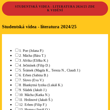
STUDENTSKÁ VIDEA - LITERATURA 2024/25 ZDE
K
VIDĚNÍ
Studentská videa - literatura 2024/25
Které studentské video se Vám líbí? Lze označit libovolný počet.
1. Poe (Jolana P.)
2. Mácha (Bára T.)
3. Afrika (Eliška K.)
4. Ječmínek (Filip D.)
5. Šrámek (Magda K., Tereza N., Claudi J.)
6. Erben (Sabina B.)
7. Slovo (Eva V.)
8. Blankytná fyzika (Lukáš K.)
9. Sládek (Jakub J.)
10. Mácha (Katka N.)
11. Hrdinové (Jakub Š.)
12. Erben (Filip F.)
13. Hymna (Jonáš O.)