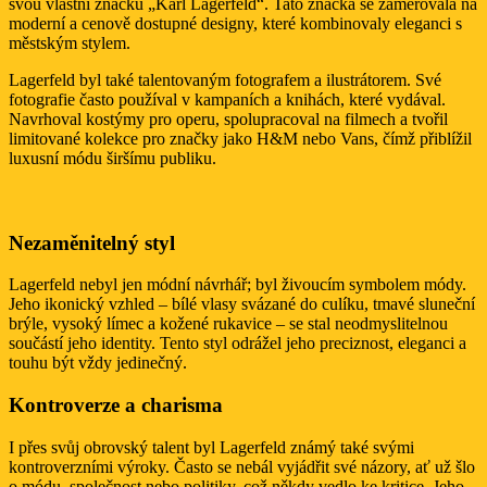
svou vlastní značku „Karl Lagerfeld“. Tato značka se zaměřovala na
moderní a cenově dostupné designy, které kombinovaly eleganci s
městským stylem.
Lagerfeld byl také talentovaným fotografem a ilustrátorem. Své
fotografie často používal v kampaních a knihách, které vydával.
Navrhoval kostýmy pro operu, spolupracoval na filmech a tvořil
limitované kolekce pro značky jako H&M nebo Vans, čímž přiblížil
luxusní módu širšímu publiku.
Nezaměnitelný styl
Lagerfeld nebyl jen módní návrhář; byl živoucím symbolem módy.
Jeho ikonický vzhled – bílé vlasy svázané do culíku, tmavé sluneční
brýle, vysoký límec a kožené rukavice – se stal neodmyslitelnou
součástí jeho identity. Tento styl odrážel jeho preciznost, eleganci a
touhu být vždy jedinečný.
Kontroverze a charisma
I přes svůj obrovský talent byl Lagerfeld známý také svými
kontroverzními výroky. Často se nebál vyjádřit své názory, ať už šlo
o módu, společnost nebo politiky, což někdy vedlo ke kritice. Jeho