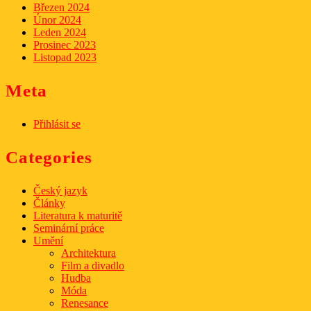
Březen 2024
Únor 2024
Leden 2024
Prosinec 2023
Listopad 2023
Meta
Přihlásit se
Categories
Český jazyk
Články
Literatura k maturitě
Seminární práce
Umění
Architektura
Film a divadlo
Hudba
Móda
Renesance