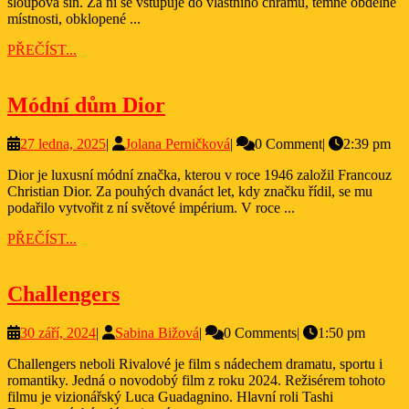
sloupová síň. Za ní se vstupuje do vlastního chrámu, temné obdélné
místnosti, obklopené ...
PŘEČÍST...
PŘEČÍST...
Módní
Módní dům Dior
dům
27
Jolana
27 ledna, 2025
|
Jolana Perničková
|
0 Comment
|
2:39 pm
Dior
ledna,
Perničková
Dior je luxusní módní značka, kterou v roce 1946 založil Francouz
2025
Christian Dior. Za pouhých dvanáct let, kdy značku řídil, se mu
podařilo vytvořit z ní světové impérium. V roce ...
PŘEČÍST...
PŘEČÍST...
Challengers
Challengers
30
Sabina
30 září, 2024
|
Sabina Bižová
|
0 Comments
|
1:50 pm
září,
Bižová
Challengers neboli Rivalové je film s nádechem dramatu, sportu i
2024
romantiky. Jedná o novodobý film z roku 2024. Režisérem tohoto
filmu je vizionářský Luca Guadagnino. Hlavní roli Tashi