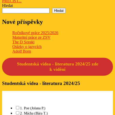
PŘEČÍST...
PŘEČÍST...
Hledat
Hledat
Nové příspěvky
Ročníkové práce 2025/2026
Maturitní práce ze ZSV
The D Soraki
Otázky o jazycích
Adolf Born
Studentská videa - literatura 2024/25 zde
k
vidění
Studentská videa - literatura 2024/25
Které studentské video se Vám líbí? Lze označit libovolný počet.
1. Poe (Jolana P.)
2. Mácha (Bára T.)