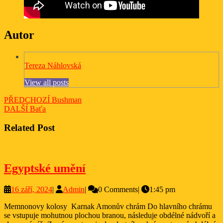
Autor
Tereza Náhlovská
View all posts
Navigace
Previous
PŘEDCHOZÍ
Bushman
Next
post:
DALŠÍ
Baťa
pro
post:
příspěvek
Related Post
Egyptské
Egyptské umění
umění
16
Admin
16 září, 2024
|
Admin
|
0 Comments
|
1:45 pm
září,
Memnonovy kolosy Karnak Amonův chrám Do hlavního chrámu
2024
se vstupuje mohutnou plochou branou, následuje obdélné nádvoří a