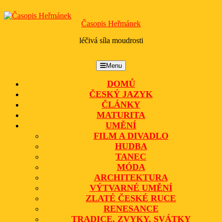
Skip
to
Časopis Heřmánek
content
léčivá síla moudrosti
Menu
Menu
DOMŮ
ČESKÝ JAZYK
ČLÁNKY
MATURITA
UMĚNÍ
FILM A DIVADLO
HUDBA
TANEC
MÓDA
ARCHITEKTURA
VÝTVARNÉ UMĚNÍ
ZLATÉ ČESKÉ RUCE
RENESANCE
TRADICE, ZVYKY, SVÁTKY