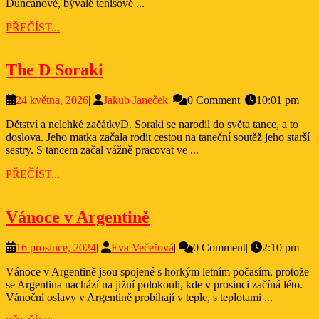
Duncanové, bývalé tenisové ...
PŘEČÍST...
PŘEČÍST...
The
The D Soraki
D
24
Jakub
24 května, 2026
|
Jakub Janeček
|
0 Comment
|
10:01 pm
Soraki
května,
Janeček
Dětství a nelehké začátkyD. Soraki se narodil do světa tance, a to
2026
doslova. Jeho matka začala rodit cestou na taneční soutěž jeho starší
sestry. S tancem začal vážně pracovat ve ...
PŘEČÍST...
PŘEČÍST...
Vánoce
Vánoce v Argentině
v
16
Eva
16 prosince, 2024
|
Eva Večeřová
|
0 Comment
|
2:10 pm
Argentině
prosince,
Večeřová
Vánoce v Argentině jsou spojené s horkým letním počasím, protože
2024
se Argentina nachází na jižní polokouli, kde v prosinci začíná léto.
Vánoční oslavy v Argentině probíhají v teple, s teplotami ...