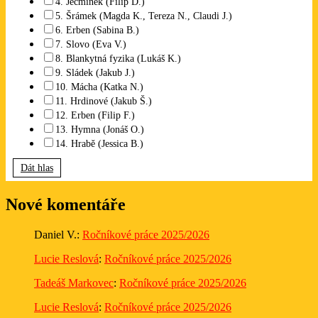
4. Ječmínek (Filip D.)
5. Šrámek (Magda K., Tereza N., Claudi J.)
6. Erben (Sabina B.)
7. Slovo (Eva V.)
8. Blankytná fyzika (Lukáš K.)
9. Sládek (Jakub J.)
10. Mácha (Katka N.)
11. Hrdinové (Jakub Š.)
12. Erben (Filip F.)
13. Hymna (Jonáš O.)
14. Hrabě (Jessica B.)
Dát hlas
Nové komentáře
Daniel V.
:
Ročníkové práce 2025/2026
Lucie Reslová
:
Ročníkové práce 2025/2026
Tadeáš Markovec
:
Ročníkové práce 2025/2026
Lucie Reslová
:
Ročníkové práce 2025/2026