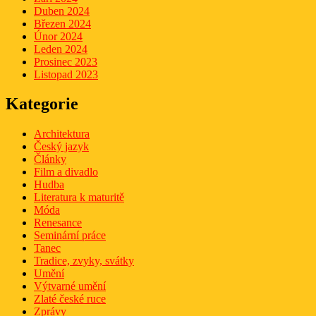
Duben 2024
Březen 2024
Únor 2024
Leden 2024
Prosinec 2023
Listopad 2023
Kategorie
Architektura
Český jazyk
Články
Film a divadlo
Hudba
Literatura k maturitě
Móda
Renesance
Seminární práce
Tanec
Tradice, zvyky, svátky
Umění
Výtvarné umění
Zlaté české ruce
Zprávy