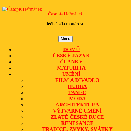
Skip
to
Časopis Heřmánek
content
léčivá síla moudrosti
Menu
Menu
DOMŮ
ČESKÝ JAZYK
ČLÁNKY
MATURITA
UMĚNÍ
FILM A DIVADLO
HUDBA
TANEC
MÓDA
ARCHITEKTURA
VÝTVARNÉ UMĚNÍ
ZLATÉ ČESKÉ RUCE
RENESANCE
TRADICE, ZVYKY, SVÁTKY