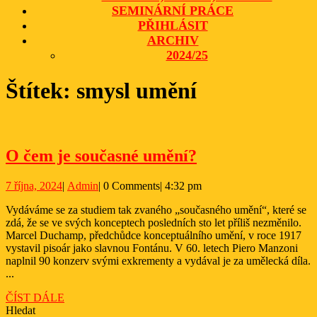
SEMINÁRNÍ PRÁCE
PŘIHLÁSIT
ARCHIV
2024/25
CLOSE
Štítek:
smysl umění
BUTTON
O
O čem je současné umění?
čem
7
Admin
7 října, 2024
|
Admin
|
0 Comments
|
4:32 pm
je
října,
současné
Vydáváme se za studiem tak zvaného „současného umění“, které se
2024
zdá, že se ve svých konceptech posledních sto let příliš nezměnilo.
umění?
Marcel Duchamp, předchůdce konceptuálního umění, v roce 1917
vystavil pisoár jako slavnou Fontánu. V 60. letech Piero Manzoni
naplnil 90 konzerv svými exkrementy a vydával je za umělecká díla.
...
ČÍST
ČÍST DÁLE
DÁLE
Hledat