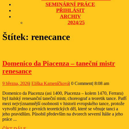
SEMINÁRNÍ PRÁCE
PŘIHLÁSIT
ARCHIV
2024/25
CLOSE
Štítek:
renecance
BUTTON
Domenico da Piacenza – taneční mistr
Domenico
renesance
da
9
Eliška
9 března, 2026
|
Eliška Kameníčková
|
0 Comment
|
8:08 am
Piacenza
března,
Kameníčková
–
Domenico da Piacenza (asi 1400, Piacenza – kolem 1470, Ferrara)
2026
byl italský renesanční taneční mistr, choreograf a teoretik tance. Patří
taneční
mezi nejvýznamnější osobnosti v historii evropského tance, protože
mistr
vytvořil jedno z prvních teoretických děl, které se věnuje tanci a
jeho pravidlům. Působil především na dvorech severní Itálie a jeho
renesance
práce ...
ČÍST
ČÍST DÁLE