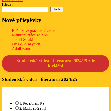
DÁLE
Hledat
Hledat
Nové příspěvky
Ročníkové práce 2025/2026
Maturitní práce ze ZSV
The D Soraki
Otázky o jazycích
Adolf Born
Studentská videa - literatura 2024/25 zde
k
vidění
Studentská videa - literatura 2024/25
Které studentské video se Vám líbí? Lze označit libovolný počet.
1. Poe (Jolana P.)
2. Mácha (Bára T.)