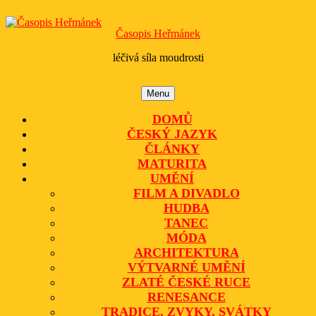
Skip
to
Časopis Heřmánek
content
léčivá síla moudrosti
Menu
Menu
DOMŮ
ČESKÝ JAZYK
ČLÁNKY
MATURITA
UMĚNÍ
FILM A DIVADLO
HUDBA
TANEC
MÓDA
ARCHITEKTURA
VÝTVARNÉ UMĚNÍ
ZLATÉ ČESKÉ RUCE
RENESANCE
TRADICE, ZVYKY, SVÁTKY