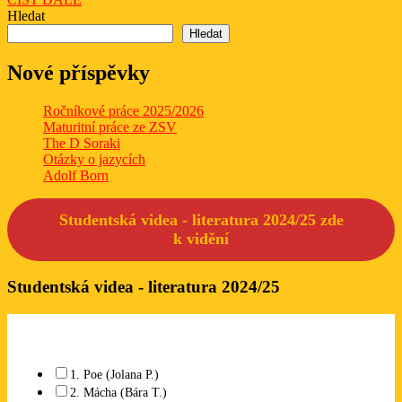
DÁLE
Hledat
Hledat
Nové příspěvky
Ročníkové práce 2025/2026
Maturitní práce ze ZSV
The D Soraki
Otázky o jazycích
Adolf Born
Studentská videa - literatura 2024/25 zde
k
vidění
Studentská videa - literatura 2024/25
Které studentské video se Vám líbí? Lze označit libovolný počet.
1. Poe (Jolana P.)
2. Mácha (Bára T.)