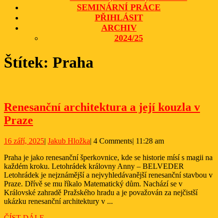
SEMINÁRNÍ PRÁCE
PŘIHLÁSIT
ARCHIV
2024/25
CLOSE
Štítek:
Praha
BUTTON
Renesanční architektura a její kouzla v
Renesanční
Praze
architektura
16
Jakub
16 září, 2025
|
Jakub Hložka
|
4 Comments
|
11:28 am
a
září,
Hložka
její
Praha je jako renesanční šperkovnice, kde se historie mísí s magii na
2025
každém kroku. Letohrádek královny Anny – BELVEDER
kouzla
Letohrádek je nejznámější a nejvyhledávanější renesanční stavbou v
v
Praze. Dřívě se mu říkalo Matematický dům. Nachází se v
Královské zahradě Pražského hradu a je považován za nejčistší
Praze
ukázku renesanční architektury v ...
ČÍST
ČÍST DÁLE