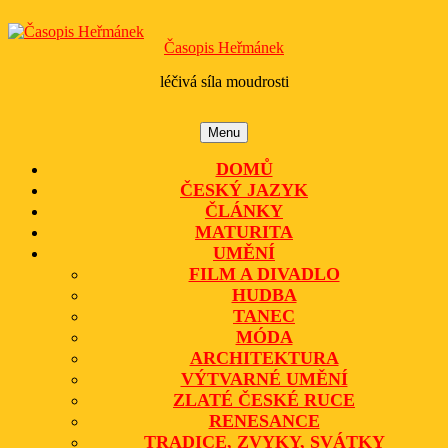
Skip
to
Časopis Heřmánek
content
léčivá síla moudrosti
Menu
Menu
DOMŮ
ČESKÝ JAZYK
ČLÁNKY
MATURITA
UMĚNÍ
FILM A DIVADLO
HUDBA
TANEC
MÓDA
ARCHITEKTURA
VÝTVARNÉ UMĚNÍ
ZLATÉ ČESKÉ RUCE
RENESANCE
TRADICE, ZVYKY, SVÁTKY