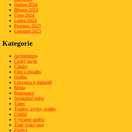
Duben 2024
Březen 2024
Únor 2024
Leden 2024
Prosinec 2023
Listopad 2023
Kategorie
Architektura
Český jazyk
Články
Film a divadlo
Hudba
Literatura k maturitě
Móda
Renesance
Seminární práce
Tanec
Tradice, zvyky, svátky
Umění
Výtvarné umění
Zlaté české ruce
Zprávy