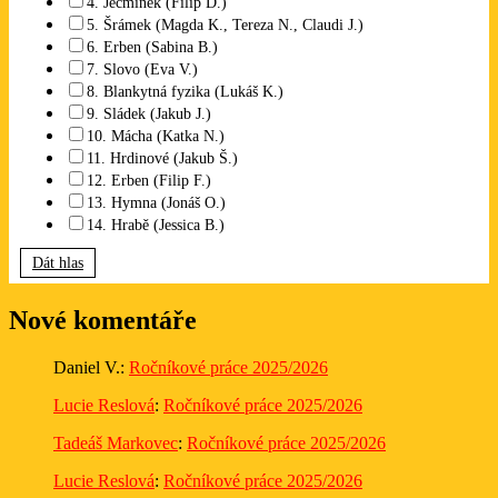
4. Ječmínek (Filip D.)
5. Šrámek (Magda K., Tereza N., Claudi J.)
6. Erben (Sabina B.)
7. Slovo (Eva V.)
8. Blankytná fyzika (Lukáš K.)
9. Sládek (Jakub J.)
10. Mácha (Katka N.)
11. Hrdinové (Jakub Š.)
12. Erben (Filip F.)
13. Hymna (Jonáš O.)
14. Hrabě (Jessica B.)
Dát hlas
Nové komentáře
Daniel V.
:
Ročníkové práce 2025/2026
Lucie Reslová
:
Ročníkové práce 2025/2026
Tadeáš Markovec
:
Ročníkové práce 2025/2026
Lucie Reslová
:
Ročníkové práce 2025/2026