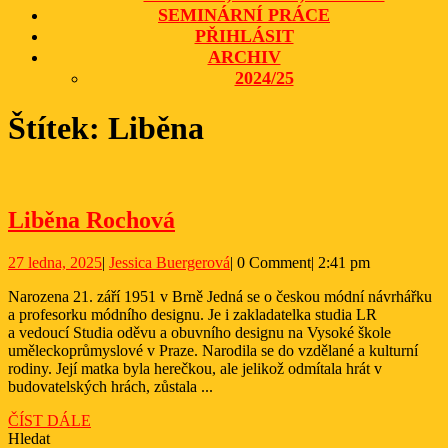
SEMINÁRNÍ PRÁCE
PŘIHLÁSIT
ARCHIV
2024/25
CLOSE
Štítek:
Liběna
BUTTON
Liběna
Liběna Rochová
Rochová
27
Jessica
27 ledna, 2025
|
Jessica Buergerová
|
0 Comment
|
2:41 pm
ledna,
Buergerová
Narozena 21. září 1951 v Brně Jedná se o českou módní návrhářku
2025
a profesorku módního designu. Je i zakladatelka studia LR
a vedoucí Studia oděvu a obuvního designu na Vysoké škole
uměleckoprůmyslové v Praze. Narodila se do vzdělané a kulturní
rodiny. Její matka byla herečkou, ale jelikož odmítala hrát v
budovatelských hrách, zůstala ...
ČÍST
ČÍST DÁLE
DÁLE
Hledat