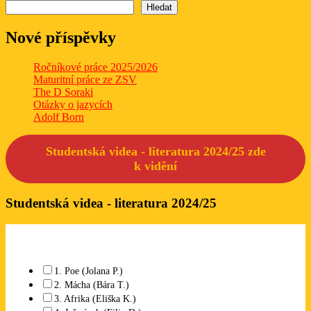
Hledat
Nové příspěvky
Ročníkové práce 2025/2026
Maturitní práce ze ZSV
The D Soraki
Otázky o jazycích
Adolf Born
Studentská videa - literatura 2024/25 zde
k
vidění
Studentská videa - literatura 2024/25
Které studentské video se Vám líbí? Lze označit libovolný počet.
1. Poe (Jolana P.)
2. Mácha (Bára T.)
3. Afrika (Eliška K.)