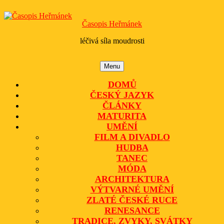
Skip
to
Časopis Heřmánek
content
léčivá síla moudrosti
Menu
Menu
DOMŮ
ČESKÝ JAZYK
ČLÁNKY
MATURITA
UMĚNÍ
FILM A DIVADLO
HUDBA
TANEC
MÓDA
ARCHITEKTURA
VÝTVARNÉ UMĚNÍ
ZLATÉ ČESKÉ RUCE
RENESANCE
TRADICE, ZVYKY, SVÁTKY