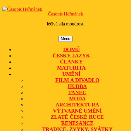
Skip
to
Časopis Heřmánek
content
léčivá síla moudrosti
Menu
Menu
DOMŮ
ČESKÝ JAZYK
ČLÁNKY
MATURITA
UMĚNÍ
FILM A DIVADLO
HUDBA
TANEC
MÓDA
ARCHITEKTURA
VÝTVARNÉ UMĚNÍ
ZLATÉ ČESKÉ RUCE
RENESANCE
TRADICE, ZVYKY, SVÁTKY