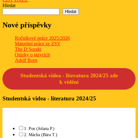
DÁLE
Hledat
Hledat
Nové příspěvky
Ročníkové práce 2025/2026
Maturitní práce ze ZSV
The D Soraki
Otázky o jazycích
Adolf Born
Studentská videa - literatura 2024/25 zde
k
vidění
Studentská videa - literatura 2024/25
Které studentské video se Vám líbí? Lze označit libovolný počet.
1. Poe (Jolana P.)
2. Mácha (Bára T.)