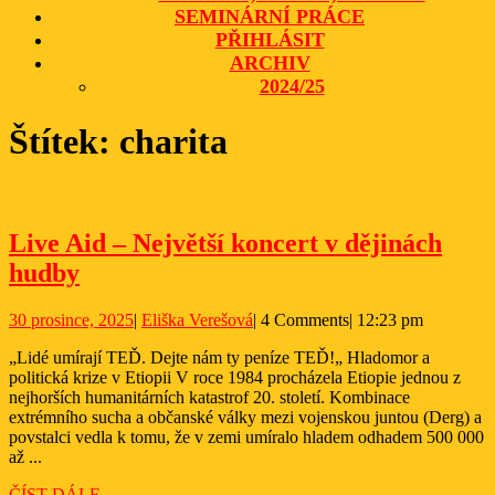
SEMINÁRNÍ PRÁCE
PŘIHLÁSIT
ARCHIV
2024/25
CLOSE
Štítek:
charita
BUTTON
Live Aid – Největší koncert v dějinách
Live
hudby
Aid
30
Eliška
30 prosince, 2025
|
Eliška Verešová
|
4 Comments
|
12:23 pm
–
prosince,
Verešová
Největší
„Lidé umírají TEĎ. Dejte nám ty peníze TEĎ!„ Hladomor a
2025
politická krize v Etiopii V roce 1984 procházela Etiopie jednou z
koncert
nejhorších humanitárních katastrof 20. století. Kombinace
v
extrémního sucha a občanské války mezi vojenskou juntou (Derg) a
povstalci vedla k tomu, že v zemi umíralo hladem odhadem 500 000
dějinách
až ...
hudby
ČÍST
ČÍST DÁLE