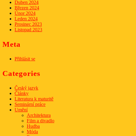
Duben 2024
Březen 2024
Únor 2024
Leden 2024
Prosinec 2023
Listopad 2023
Meta
Přihlásit se
Categories
Český jazyk
Články
Literatura k maturitě
Seminární práce
Umění
Architektura
Film a divadlo
Hudba
Móda