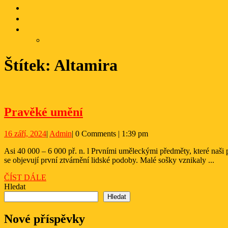
Štítek:
Altamira
Pravěké
Pravěké umění
umění
16
Admin
16 září, 2024
|
Admin
|
0 Comments
|
1:39 pm
září,
Asi 40 000 – 6 000 př. n. l Prvními uměleckými předměty, které naši předkové vyrobili, byly šperky z mušlí. Ty lze datovat dokonce do roku 80 000 př. n. l. Na počátku mladého paleolitu, kolem 40 000 př. n. l.
2024
se objevují první ztvárnění lidské podoby. Malé sošky vznikaly ...
ČÍST
ČÍST DÁLE
DÁLE
Hledat
Hledat
Nové příspěvky