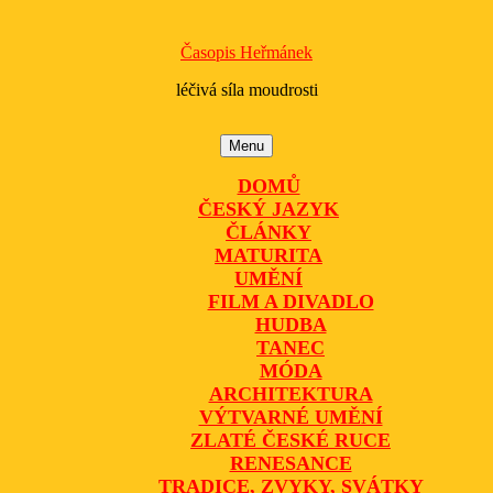
Časopis Heřmánek
léčivá síla moudrosti
Menu
Menu
DOMŮ
ČESKÝ JAZYK
ČLÁNKY
MATURITA
UMĚNÍ
FILM A DIVADLO
HUDBA
TANEC
MÓDA
ARCHITEKTURA
VÝTVARNÉ UMĚNÍ
ZLATÉ ČESKÉ RUCE
RENESANCE
TRADICE, ZVYKY, SVÁTKY