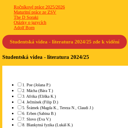
Ročníkové práce 2025/2026
Maturitní práce ze ZSV
The D Soraki
Otázky o jazycích
Adolf Born
Studentská videa - literatura 2024/25 zde k
vidění
Studentská videa - literatura 2024/25
1. Poe (Jolana P.)
2. Mácha (Bára T.)
3. Afrika (Eliška K.)
4. Ječmínek (Filip D.)
5. Šrámek (Magda K., Tereza N., Claudi J.)
6. Erben (Sabina B.)
7. Slovo (Eva V.)
8. Blankytná fyzika (Lukáš K.)