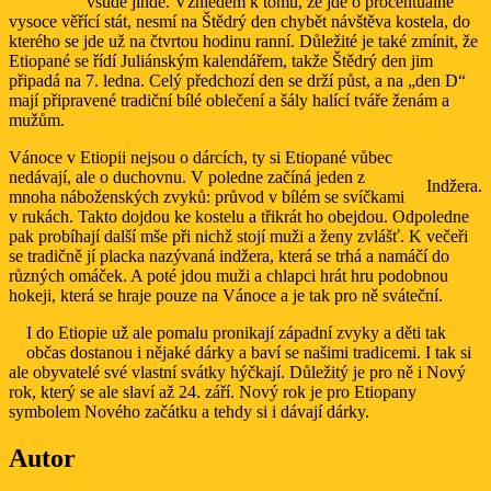
všude jinde. Vzhledem k tomu, že jde o procentuálně
vysoce věřící stát, nesmí na Štědrý den chybět návštěva kostela, do
kterého se jde už na čtvrtou hodinu ranní. Důležité je také zmínit, že
Etiopané se řídí Juliánským kalendářem, takže Štědrý den jim
připadá na 7. ledna. Celý předchozí den se drží půst, a na „den D“
mají připravené tradiční bílé oblečení a šály halící tváře ženám a
mužům.
Vánoce v Etiopii nejsou o dárcích, ty si Etiopané vůbec
nedávají, ale o duchovnu. V poledne začíná jeden z
Indžera.
mnoha náboženských zvyků: průvod v bílém se svíčkami
v rukách. Takto dojdou ke kostelu a třikrát ho obejdou. Odpoledne
pak probíhají další mše při nichž stojí muži a ženy zvlášť. K večeři
se tradičně jí placka nazývaná indžera, která se trhá a namáčí do
různých omáček. A poté jdou muži a chlapci hrát hru podobnou
hokeji, která se hraje pouze na Vánoce a je tak pro ně sváteční.
I do Etiopie už ale pomalu pronikají západní zvyky a děti tak
občas dostanou i nějaké dárky a baví se našimi tradicemi. I tak si
ale obyvatelé své vlastní svátky hýčkají. Důležitý je pro ně i Nový
rok, který se ale slaví až 24. září. Nový rok je pro Etiopany
symbolem Nového začátku a tehdy si i dávají dárky.
Autor