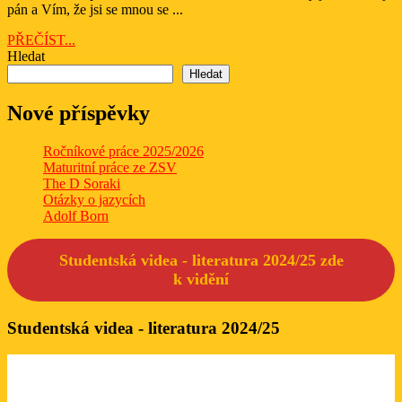
pán a Vím, že jsi se mnou se ...
PŘEČÍST...
PŘEČÍST...
Hledat
Hledat
Nové příspěvky
Ročníkové práce 2025/2026
Maturitní práce ze ZSV
The D Soraki
Otázky o jazycích
Adolf Born
Studentská videa - literatura 2024/25 zde
k
vidění
Studentská videa - literatura 2024/25
Které studentské video se Vám líbí? Lze označit libovolný počet.