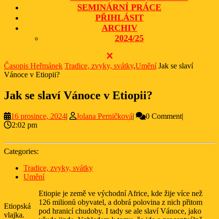
SEMINÁRNÍ PRÁCE
PŘIHLÁSIT
ARCHIV
2024/25
CLOSE
BUTTON
Časopis Heřmánek
Tradice, zvyky, svátky
,
Umění
Jak se slaví
Vánoce v Etiopii?
Jak se slaví Vánoce v Etiopii?
16
Jolana
16 prosince, 2024
|
Jolana Perničková
|
0 Comment
|
prosince,
Perničková
2:02 pm
2024
Categories:
Tradice, zvyky, svátky
Umění
Etiopie je země ve východní Africe, kde žije více než
126 milionů obyvatel, a dobrá polovina z nich přitom
Etiopská
pod hranicí chudoby. I tady se ale slaví Vánoce, jako
vlajka.