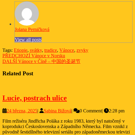
Jolana Perničková
View all posts
Tags:
Etiopie
,
svátky
,
tradice
,
Vánoce
,
zvyky
Navigace
Previous
PŘEDCHOZÍ
Vánoce v Norsku
Next
post:
DALŠÍ
Vánoce v Číně – 中国的圣诞节
pro
post:
příspěvek
Related Post
Lucie,
Lucie, postrach ulice
postrach
24
Sabina
24 března, 2025
|
Sabina Bižová
|
0 Comment
|
2:28 pm
ulice
března,
Bižová
Film režiséra Jindřicha Poláka z roku 1983, který byl natočený v
2025
koprodukci Československa a Západního Německa. Film vznikl z
původně šestidílného televizní seriálu pro západoněmeckou televizi