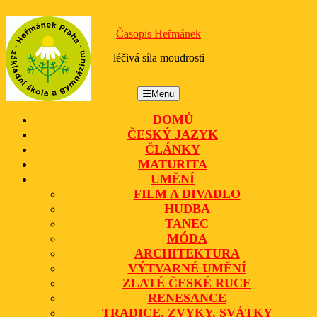
Skip
to
Časopis Heřmánek
content
léčivá síla moudrosti
Menu
Menu
DOMŮ
ČESKÝ JAZYK
ČLÁNKY
MATURITA
UMĚNÍ
FILM A DIVADLO
HUDBA
TANEC
MÓDA
ARCHITEKTURA
VÝTVARNÉ UMĚNÍ
ZLATÉ ČESKÉ RUCE
RENESANCE
TRADICE, ZVYKY, SVÁTKY