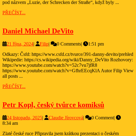
pod názvem „Luzie, der Schrecken der Straße“, když byly ...
PŘEČÍST...
PŘEČÍST...
Daniel
Daniel Michael DeVito
Michael
21
Filip
21 října, 2024
|
Filip
|
0 Comments
|
1:51 pm
DeVito
října,
Odkazy: Čsfd: https://www.csfd.cz/tvurce/391-danny-devito/prehled
2024
Wikipedie: https://cs.wikipedia.org/wiki/Danny_DeVito Rozhovory:
https://www.youtube.com/watch?v=52c7vu7jfR8
https://www.youtube.com/watch?v=GfhrEEcqKlA Autor Filip View
all posts ...
PŘEČÍST...
PŘEČÍST...
Petr
Petr Kopl, český tvůrce komiksů
Kopl,
24
Claudie
24 listopadu, 2025
|
Claudie Jírovcová
|
0 Comment
|
český
listopadu,
Jírovcová
8:34 am
tvůrce
2025
Zlaté české ruce Připravila jsem krátkou prezentaci o českém