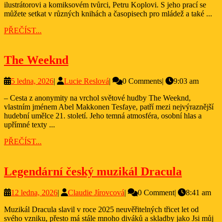
komiksů
ilustrátorovi a komiksovém tvůrci, Petru Koplovi. S jeho prací se
můžete setkat v různých knihách a časopisech pro mládež a také ...
PŘEČÍST...
PŘEČÍST...
The
The Weeknd
Weeknd
5
Lucie
5 ledna, 2026
|
Lucie Reslová
|
0 Comments
|
9:03 am
ledna,
Reslová
– Cesta z anonymity na vrchol světové hudby The Weeknd,
2026
vlastním jménem Abel Makkonen Tesfaye, patří mezi nejvýraznější
hudební umělce 21. století. Jeho temná atmosféra, osobní hlas a
upřímné texty ...
PŘEČÍST...
PŘEČÍST...
Legend
Legendární český muzikál Dracula
český
12
Claudie
12 ledna, 2026
|
Claudie Jírovcová
|
0 Comment
|
8:41 am
muziká
ledna,
Jírovcová
Dracul
Muzikál Dracula slavil v roce 2025 neuvěřitelných třicet let od
2026
svého vzniku, přesto má stále mnoho diváků a skladby jako Jsi můj