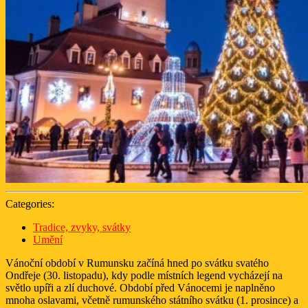
Categories:
Tradice, zvyky, svátky
Umění
Vánoční období v Rumunsku začíná hned po svátku svatého
Ondřeje (30. listopadu), kdy podle místních legend vycházejí na
světlo upíři a zlí duchové. Období před Vánocemi je naplněno
mnoha oslavami, včetně rumunského státního svátku (1. prosince) a