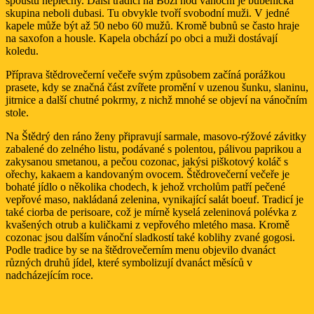
spoustu neplechy. Další tradicí na Boží hod vánoční je bubenická
skupina neboli dubasi. Tu obvykle tvoří svobodní muži. V jedné
kapele může být až 50 nebo 60 mužů. Kromě bubnů se často hraje
na saxofon a housle. Kapela obchází po obci a muži dostávají
koledu.
Příprava štědrovečerní večeře svým způsobem začíná porážkou
prasete, kdy se značná část zvířete promění v uzenou šunku, slaninu,
jitrnice a další chutné pokrmy, z nichž mnohé se objeví na vánočním
stole.
Na Štědrý den ráno ženy připravují sarmale, masovo-rýžové závitky
zabalené do zelného listu, podávané s polentou, pálivou paprikou a
zakysanou smetanou, a pečou cozonac, jakýsi piškotový koláč s
ořechy, kakaem a kandovaným ovocem. Štědrovečerní večeře je
bohaté jídlo o několika chodech, k jehož vrcholům patří pečené
vepřové maso, nakládaná zelenina, vynikající salát boeuf. Tradicí je
také ciorba de perisoare, což je mírně kyselá zeleninová polévka z
kvašených otrub a kuličkami z vepřového mletého masa. Kromě
cozonac jsou dalším vánoční sladkostí také koblihy zvané gogosi.
Podle tradice by se na štědrovečerním menu objevilo dvanáct
různých druhů jídel, které symbolizují dvanáct měsíců v
nadcházejícím roce.