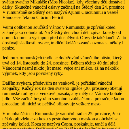
svátku svatého Mikuláše (Mos Nicolae), kdy všechny děti dostávají
dárky. Skutečné vánoční oslavy začínají na Štědrý den 24. prosince.
V rumunštině se Štědrý den nazývá Ajunul Craciunului a veselé
Vánoce se řeknou Crăciun Fericit.
Velmi oblíbenou součástí Vánoc v Rumunsku je zpívání koled,
známé jako colindatul. Na Štědrý den chodí děti zpívat koledy od
domu k domu a vystupují před dospělými. Obvykle také tančí. Za to
dostávají sladkosti, ovoce, tradiční koláče zvané cozonac a někdy i
peníze.
Jednou z rumunských tradic je dodržování vánočního půstu, který
trvá od 14. listopadu do 24. prosince. Během těchto 40 dní před
Vánocemi nesmí nikdo jíst maso, vejce ani mléko, až na několik
výjimek, kdy jsou povoleny ryby.
Dalším zvykem, především na venkově, je pořádání vánoční
zabijačky. Každý rok na den svatého Ignáce (20. prosince) obětují
rumunské rodiny na venkově prasata, aby měly na Vánoce bohaté
jídlo. Vše začíná brzy ráno samotnou zabijačkou a pokračuje řadou
procedur, při nichž se pečlivě připravuje veškeré maso.
V mnoha částech Rumunska je vánoční tradicí 25. prosince, že se
někdo převlékne za kozu s pestrobarevnou maskou a obchází se
zpěváky koled. Koza se nazývá Capra, poskakuje, tančí a dělá