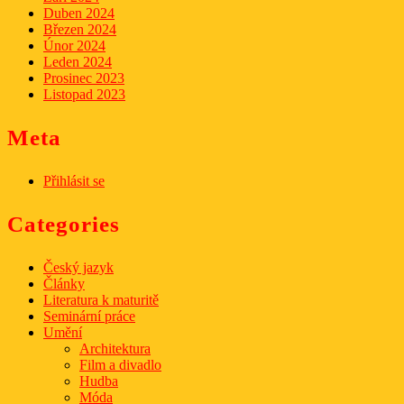
Duben 2024
Březen 2024
Únor 2024
Leden 2024
Prosinec 2023
Listopad 2023
Meta
Přihlásit se
Categories
Český jazyk
Články
Literatura k maturitě
Seminární práce
Umění
Architektura
Film a divadlo
Hudba
Móda