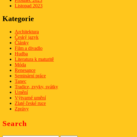
Prosinec 2023
Listopad 2023
Kategorie
Architektura
Český jazyk
Články
Film a divadlo
Hudba
Literatura k maturitě
Móda
Renesance
Seminární práce
Tanec
Tradice, zvyky, svátky
Umění
Výtvarné umění
Zlaté české ruce
Zprávy
Search