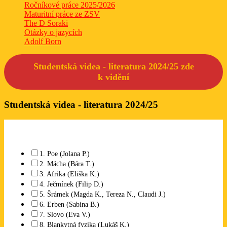
Ročníkové práce 2025/2026
Maturitní práce ze ZSV
The D Soraki
Otázky o jazycích
Adolf Born
Studentská videa - literatura 2024/25 zde
k
vidění
Studentská videa - literatura 2024/25
Které studentské video se Vám líbí? Lze označit libovolný počet.
1. Poe (Jolana P.)
2. Mácha (Bára T.)
3. Afrika (Eliška K.)
4. Ječmínek (Filip D.)
5. Šrámek (Magda K., Tereza N., Claudi J.)
6. Erben (Sabina B.)
7. Slovo (Eva V.)
8. Blankytná fyzika (Lukáš K.)