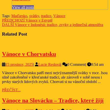
View all posts
Tags:
Maďarsko
,
svátky
,
tradice
,
Vánoce
Navigace
Previous
PŘEDCHOZÍ
Vánoce v Egyptě
Next
post:
DALŠÍ
Vánoce v Indonésii: tradice, zvyky a jedinečná atmosféra
pro
post:
příspěvek
Related Post
Vánoce
Vánoce v Chorvatsku
v
15
Lucie
15 prosince, 2025
|
Lucie Reslová
|
0 Comment
|
8:54 am
Chorvatsku
prosince,
Reslová
Vánoce v Chorvatsku patří mezi nejvýznamnější svátky v roce. Jsou
2025
silně zakořeněné v křesťanské tradici, ale zároveň v sobě nesou i
prvky starých lidových zvyků. Chorvati si na vánoční období ...
PŘEČÍST...
PŘEČÍST...
Vá
Vánoce na Slovácku – Tradice, které žijí
na