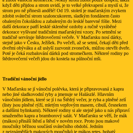
když děti přijdou a strom uvidí, je to velké překvapení a myslí si, že
strom pro ně přinesli andělé! Od 19. století je maďarským zvykem
zdobit sváteční strom szaloncukorem, sladkým fondánem často
obaleným čokoládou a zabaleným do lesklé barevné fólie. Mezi
další dekorace patří lesklé skleněné ozdoby a ručně vyráběné
dekorace vyšívané tradičními maďarskými vzory. Po setmění se
tradičně servíruje štědrovečerní večeře. V Maďarsku nosí dárky,
stejně jako v Česku, Ježíšek. Po večeři, až se setmí, čekají děti před
dveřmi obýváku a až uslyší zazvonit zvoneček, můžou otevřít dveře.
Poté je čeká rozbalování dárků pod stromečkem. Některé rodiny po
štědrovečerní večeři jdou do kostela na půlnoční mši.
Tradiční vánoční jídlo
V Maďarsku se jí vánoční polévka, která je připravovaná z kapra
nebo jiné sladkovodní ryby a jmenuje se Halászlé. Hlavním
vánočním jídlem, které se jí i na Štědrý večer, je ryba a plněné zelí
(listy jsou plněné rýží, mletým vepřovým masem, cibulí, česnekem
a dalšími bylinkami). Některé rodiny si ale stejně jako u nás připraví
smaženého kapra a bramborový salát. V Maďarsku se věří, že mák
(mákos) přináší štěstí a štěstí v novém roce. Proto jsou makové
moučníky běžnou součástí svátečního období. Jedním
z nejznámějších makových moučníků je mákos retes, bohatý