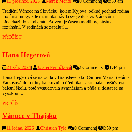
15
Marek
15 prosince, 2025
|
Marek Mendl
|
0 Comment
|
8:59 am
Sl
prosince,
Mendl
–
Tradiční Vánoce na Slovácku, kolem Kyjova, odkud pochází rodina
2025
mojí maminky, kde maminka trávila svoje dětství. Vánocům
Tr
předchází doba adventu. Advent je časem modlitby, půstu a
kt
rozjímání. V rodinách se zapalují ...
žij
PŘEČÍST...
PŘEČÍST...
Hana
Hana Hegerová
Hegerová
23
Jolana
23 září, 2024
|
Jolana Perničková
|
2 Comments
|
1:44 pm
září,
Perničková
Hana Hegerová se narodila v Bratislavě jako Carmen Mária Štefánia
2024
Farkašová do rodiny bankovního úředníka. Jako malá navštěvovala
baletní školu, poté vystudovala gymnázium a přála si dostat se na
vysokou ...
PŘEČÍST...
PŘEČÍST...
Vánoce
Vánoce v Thajsku
v
11
Christian
11 ledna, 2026
|
Christian Tyle
|
0 Comment
|
6:50 pm
Thajsku