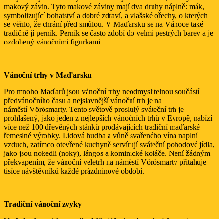
makový závin. Tyto makové záviny mají dva druhy náplně: mák,
symbolizující bohatství a dobré zdraví, a vlašské ořechy, o kterých
se věřilo, že chrání před smůlou. V Maďarsku se na Vánoce také
tradičně jí perník. Perník se často zdobí do velmi pestrých barev a je
ozdobený vánočními figurkami.
Vánoční trhy v Maďarsku
Pro mnoho Maďarů jsou vánoční trhy neodmyslitelnou součástí
předvánočního času a nejslavnější vánoční trh je na
náměstí Vörösmarty. Tento světově proslulý sváteční trh je
prohlášený, jako jeden z nejlepších vánočních trhů v Evropě, nabízí
více než 100 dřevěných stánků prodávajících tradiční maďarské
řemeslné výrobky. Lidová hudba a vůně svařeného vína naplní
vzduch, zatímco otevřené kuchyně servírují sváteční pohodové jídla,
jako jsou nokedli (noky), lángos a kominické koláče. Není žádným
překvapením, že vánoční veletrh na náměstí Vörösmarty přitahuje
tisíce návštěvníků každé prázdninové období.
Tradiční vánoční zvyky