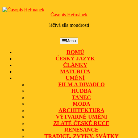
Skip
to
Časopis Heřmánek
content
léčivá síla moudrosti
Menu
Menu
DOMŮ
ČESKÝ JAZYK
ČLÁNKY
MATURITA
UMĚNÍ
FILM A DIVADLO
HUDBA
TANEC
MÓDA
ARCHITEKTURA
VÝTVARNÉ UMĚNÍ
ZLATÉ ČESKÉ RUCE
RENESANCE
TRADICE, ZVYKY, SVÁTKY