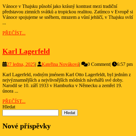
ledna,
Tyle
Vánoce v Thajsku působí jako krásný kontrast mezi tradiční
2026
představou zimních svátků a tropickou realitou. Zatímco v Evropě si
Vánoce spojujeme se sněhem, mrazem a vůní jehličí, v Thajsku svítí
...
PŘEČÍST...
PŘEČÍST...
Karl
Karl Lagerfeld
Lagerfeld
27
Kateřina
27 ledna, 2025
|
Kateřina Nováková
|
0 Comment
|
6:57 pm
ledna,
Nováková
Karl Lagerfeld, rodným jménem Karl Otto Lagerfeldt, byl jedním z
2025
nejvýznamnějších a nejvlivnějších módních návrhářů své doby.
Narodil se 10. září 1933 v Hamburku v Německu a zemřel 19.
února ...
PŘEČÍST...
PŘEČÍST...
Hledat
Hledat
Nové příspěvky