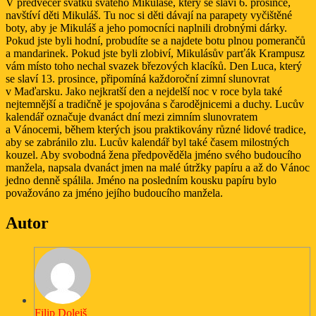
V předvečer svátku svatého Mikuláše, který se slaví 6. prosince,
navštíví děti Mikuláš. Tu noc si děti dávají na parapety vyčištěné
boty, aby je Mikuláš a jeho pomocníci naplnili drobnými dárky.
Pokud jste byli hodní, probudíte se a najdete botu plnou pomerančů
a mandarinek. Pokud jste byli zlobiví, Mikulásův parťák Krampusz
vám místo toho nechal svazek březových klacíků. Den Luca, který
se slaví 13. prosince, připomíná každoroční zimní slunovrat
v Maďarsku. Jako nejkratší den a nejdelší noc v roce byla také
nejtemnější a tradičně je spojována s čarodějnicemi a duchy. Lucův
kalendář označuje dvanáct dní mezi zimním slunovratem
a Vánocemi, během kterých jsou praktikovány různé lidové tradice,
aby se zabránilo zlu. Lucův kalendář byl také časem milostných
kouzel. Aby svobodná žena předpověděla jméno svého budoucího
manžela, napsala dvanáct jmen na malé útržky papíru a až do Vánoc
jedno denně spálila. Jméno na posledním kousku papíru bylo
považováno za jméno jejího budoucího manžela.
Autor
Filip Dolejš