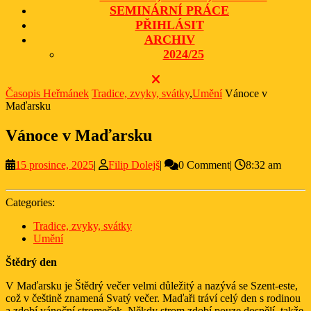
SEMINÁRNÍ PRÁCE
PŘIHLÁSIT
ARCHIV
2024/25
CLOSE
BUTTON
Časopis Heřmánek
Tradice, zvyky, svátky
,
Umění
Vánoce v
Maďarsku
Vánoce v Maďarsku
15
Filip
15 prosince, 2025
|
Filip Dolejš
|
0 Comment
|
8:32 am
prosince,
Dolejš
2025
Categories:
Tradice, zvyky, svátky
Umění
Štědrý den
V Maďarsku je Štědrý večer velmi důležitý a nazývá se Szent-este,
což v češtině znamená Svatý večer. Maďaři tráví celý den s rodinou
a zdobí vánoční stromeček. Někdy strom zdobí pouze dospělí, takže